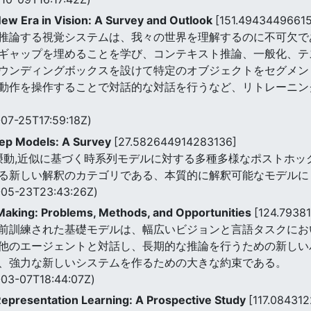
New Era in Vision: A Survey and Outlook
[151.4943449661
推論する視覚システムは、我々の世界を理解するのに不可欠で
ギャップを埋めることを学び、コンテキスト推論、一般化、テ
ウンディングボックスを設けて特定のオブジェクトをセグメン
動作を操作することで対話的な対話を行うなど、リトレーニン
07-25T17:59:18Z)
eep Models: A Survey
[27.582644914283136]
,摂動,近似に基づく時系列モデルに対する多種多様なポストホッ
る新しい解釈のカテゴリである、本質的に解釈可能なモデルに
05-23T23:43:26Z)
Making: Problems, Methods, and Opportunities
[124.7938
前訓練された基礎モデルは、幅広いビジョンと言語タスクにお
他のエージェントと対話し、長期的な推論を行うための新しい
、強力な新しいシステムを作るための大きな約束である。
03-07T18:44:07Z)
epresentation Learning: A Prospective Study
[117.08431