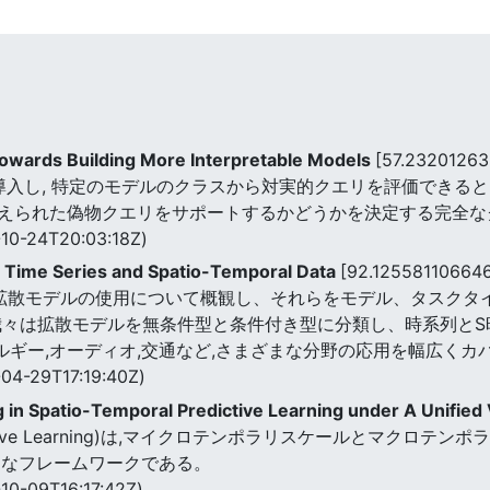
Towards Building More Interpretable Models
[57.2320126
導入し, 特定のモデルのクラスから対実的クエリを評価できる
えられた偽物クエリをサポートするかどうかを決定する完全な
10-24T20:03:18Z)
r Time Series and Spatio-Temporal Data
[92.12558110664
拡散モデルの使用について概観し、それらをモデル、タスクタ
我々は拡散モデルを無条件型と条件付き型に分類し、時系列とS
ネルギー,オーディオ,交通など,さまざまな分野の応用を幅広くカ
04-29T17:19:40Z)
g in Spatio-Temporal Predictive Learning under A Unifie
l Predictive Learning)は,マイクロテンポラリスケールと
的なフレームワークである。
10-09T16:17:42Z)