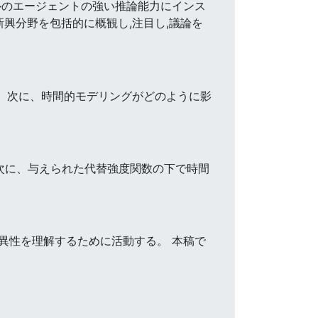
ルのエージェントの強い推論能力にインス
興分野を包括的に概観し,注目し,議論を
。 次に、時間的モデリングがどのように影
。 次に、与えられた代替強度関数の下で時間
異性を理解するために活動する。 本稿で
。