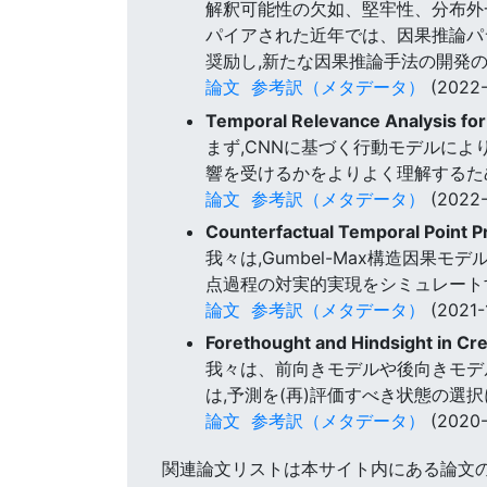
解釈可能性の欠如、堅牢性、分布外
パイアされた近年では、因果推論パ
奨励し,新たな因果推論手法の開発
論文
参考訳（メタデータ）
(2022-
Temporal Relevance Analysis fo
まず,CNNに基づく行動モデルに
響を受けるかをよりよく理解するた
論文
参考訳（メタデータ）
(2022-
Counterfactual Temporal Point 
我々は,Gumbel-Max構造因
点過程の対実的実現をシミュレート
論文
参考訳（メタデータ）
(2021-
Forethought and Hindsight in Cr
我々は、前向きモデルや後向きモデ
は,予測を(再)評価すべき状態の選
論文
参考訳（メタデータ）
(2020-
関連論文リストは本サイト内にある論文