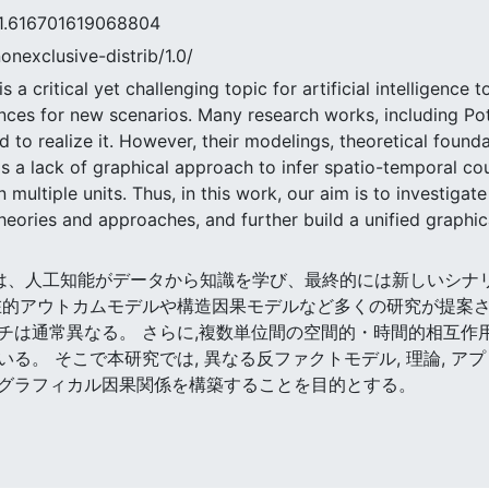
6701619068804
nonexclusive-distrib/1.0/
s a critical yet challenging topic for artificial intelligenc
ances for new scenarios. Many research works, including Po
to realize it. However, their modelings, theoretical found
 is a lack of graphical approach to infer spatio-temporal cou
multiple units. Thus, in this work, our aim is to investiga
heories and approaches, and further build a unified graphic
実的思考は、人工知能がデータから知識を学び、最終的には新しい
在的アウトカムモデルや構造因果モデルなど多くの研究が提案さ
チは通常異なる。 さらに,複数単位間の空間的・時間的相互作
。 そこで本研究では, 異なる反ファクトモデル, 理論, アプ
グラフィカル因果関係を構築することを目的とする。