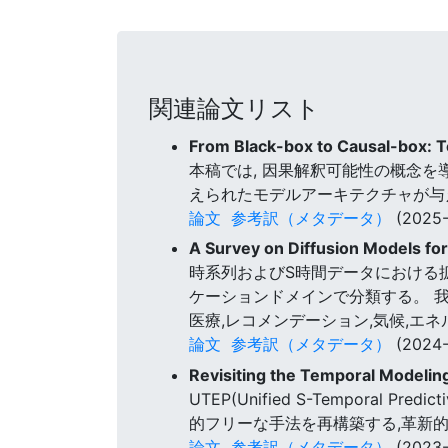
関連論文リスト
From Black-box to Causal-box: 
本稿では, 因果解釈可能性の概念を
えられたモデルアーキテクチャが与
論文
参考訳（メタデータ）
(2025-
A Survey on Diffusion Models fo
時系列およびS時間データにおける
ケーションドメインで分類する。 
医療,レコメンデーション,気候,エ
論文
参考訳（メタデータ）
(2024-
Revisiting the Temporal Modelin
UTEP(Unified S-Tempora
的フリーな手法を再構築する,革新
論文
参考訳（メタデータ）
(2023-