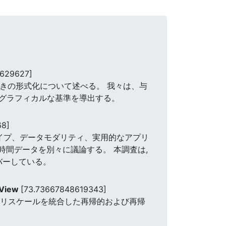
3629627]
ときの形式化について述べる。 我々は、与
グラフィカルな基準を導出する。
68]
イプ、データモダリティ、実用的なアプリ
時間データを別々に議論する。 本調査は,
バーしている。
d View
[73.73667848619343]
マクロテンポラリスケールを統合した再帰的および再帰