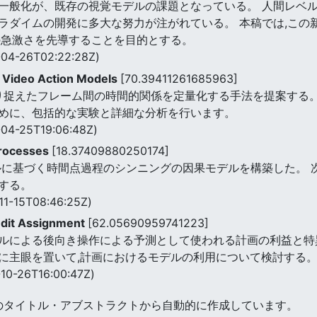
一般化が、既存の視覚モデルの課題となっている。 人間レベ
ラダイムの開発に多大な努力が注がれている。 本稿では,この新
の急激さを先導することを目的とする。
04-26T02:22:28Z)
r Video Action Models
[70.39411261685963]
より捉えたフレーム間の時間的関係を定量化する手法を提案する
めに、包括的な実験と詳細な分析を行います。
04-25T19:06:48Z)
Processes
[18.37409880250174]
果モデルに基づく時間点過程のシンニングの因果モデルを構築した
する。
11-15T08:46:25Z)
edit Assignment
[62.05690959741223]
ルによる後向き操作による予測として使われる計画の利益と特
択に主眼を置いて,計画におけるモデルの利用について検討する
10-26T16:00:47Z)
のタイトル・アブストラクトから自動的に作成しています。