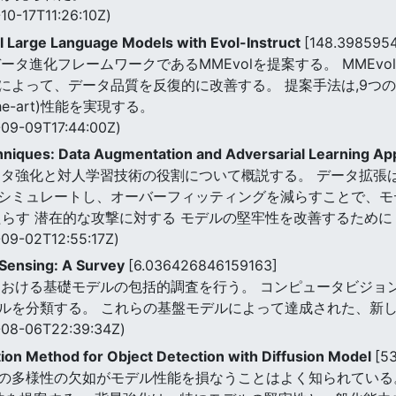
10-17T11:26:10Z)
Large Language Models with Evol-Instruct
[148.398595
ータ進化フレームワークであるMMEvolを提案する。 MMEv
によって、データ品質を反復的に改善する。 提案手法は,9つの
the-art)性能を実現する。
09-09T17:44:00Z)
chniques: Data Augmentation and Adversarial Learning A
ータ強化と対人学習技術の役割について概説する。 データ拡張
シミュレートし、オーバーフィッティングを減らすことで、モ
たらす 潜在的な攻撃に対する モデルの堅牢性を改善するために
09-02T12:55:17Z)
 Sensing: A Survey
[6.036426846159163]
における基礎モデルの包括的調査を行う。 コンピュータビジョ
ルを分類する。 これらの基盤モデルによって達成された、新
08-06T22:39:34Z)
on Method for Object Detection with Diffusion Model
[5
の多様性の欠如がモデル性能を損なうことはよく知られている。