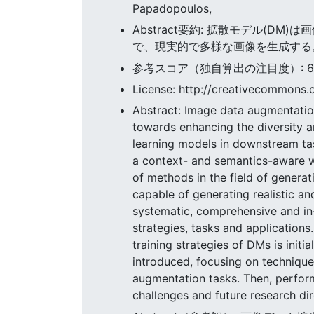
Papadopoulos,
Abstract要約: 拡散モデル(
で、現実的で多様な画像を生成する
参考スコア（独自算出の注目度）: 6.271
License: http://creativecommons.o
Abstract: Image data augmentation 
towards enhancing the diversity a
learning models in downstream tas
a context- and semantics-aware w
of methods in the field of generat
capable of generating realistic an
systematic, comprehensive and i
strategies, tasks and applications
training strategies of DMs is ini
introduced, focusing on technique
augmentation tasks. Then, perform
challenges and future research dir