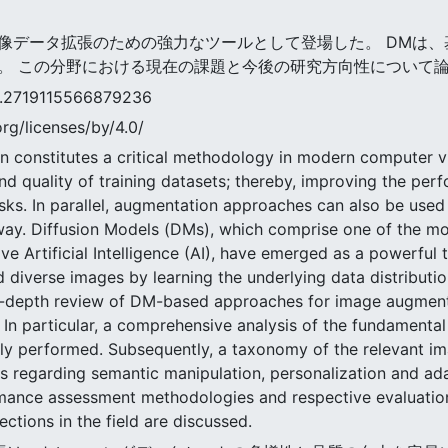
DM)は画像データ拡張のための強力なツールとして登場した。 DM
。 この分野における現在の課題と今後の研究方向性について
9115566879236
rg/licenses/by/4.0/
constitutes a critical methodology in modern computer visi
nd quality of training datasets; thereby, improving the pe
ks. In parallel, augmentation approaches can also be used 
ay. Diffusion Models (DMs), which comprise one of the mos
ive Artificial Intelligence (AI), have emerged as a powerful
d diverse images by learning the underlying data distributio
n-depth review of DM-based approaches for image augmenta
. In particular, a comprehensive analysis of the fundamental
tially performed. Subsequently, a taxonomy of the relevant
s regarding semantic manipulation, personalization and ada
ance assessment methodologies and respective evaluation m
ections in the field are discussed.