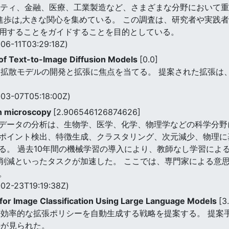
ュリティ、金融、医療、工業製造など、さまざまな分野において
の進歩は,大きな関心を集めている。 この調査は、研究者や実
利用することをガイドすることを目的としている。
06-11T03:29:18Z)
f Text-to-Image Diffusion Models
[0.0]
ジ拡散モデルの開発と拡張に焦点を当てる。 提案された拡張は
03-07T05:18:00Z)
in microscopy
[2.906546126874626]
データの分析は、生物学、医学、化学、物理学などの科学分野
ポイント検出、特徴生成、クラスタリング、次元減少、物理に
る。 過去10年間の機械学習の導入により、教師なし学習によ
削減といったタスクが加速した。 ここでは、専門家による意
。
02-23T19:19:38Z)
for Image Classification Using Large Language Models
[3
て効率的な拡張ポリシーを自動生成する戦略を提案する。 提案
善が見られた。