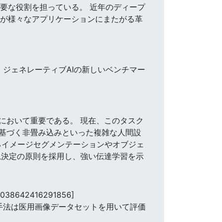
重要な役割を担っている。 近年のディープ
践者が様々なアプリケーションにまたがる革
、ジェネレーティブAIの新しいベンチマー
において重要である。 現在、このタスク
基づく非畳み込みといった複雑な人間設
るイメージセグメンテーションやオブジェ
思決定の原則を採用し、強い伝達学習を示
.038642416291856]
手法は医用画像データセットを用いて評価