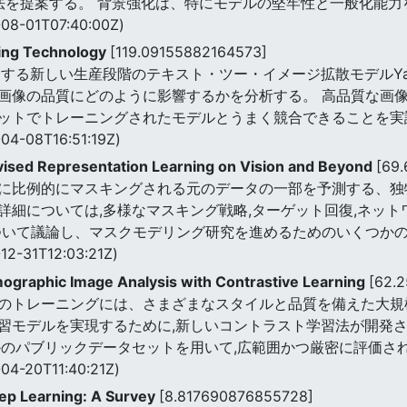
手法を提案する。 背景強化は、特にモデルの堅牢性と一般化能
08-01T07:40:00Z)
ing Technology
[119.09155882164573]
する新しい生産段階のテキスト・ツー・イメージ拡散モデルYa
画像の品質にどのように影響するかを分析する。 高品質な画
ットでトレーニングされたモデルとうまく競合できることを実
04-08T16:51:19Z)
vised Representation Learning on Vision and Beyond
[69
に比例的にマスキングされる元のデータの一部を予測する、独
詳細については,多様なマスキング戦略,ターゲット回復,ネッ
ついて議論し、マスクモデリング研究を進めるためのいくつか
12-31T12:03:21Z)
ographic Image Analysis with Contrastive Learning
[62.
のトレーニングには、さまざまなスタイルと品質を備えた大規
習モデルを実現するために,新しいコントラスト学習法が開発さ
かのパブリックデータセットを用いて,広範囲かつ厳密に評価さ
04-20T11:40:21Z)
ep Learning: A Survey
[8.817690876855728]