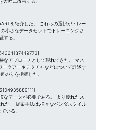
力を大幅に改善する。
ARTを紹介した。 これらの選択がトレー
像の小さなデータセットでトレーニングさ
証する。
.64364187449773]
特なアプローチとして現れてきた。 マス
トワークアーキテクチャなどについて詳述す
の道のりを指摘した。
25104935889111]
模なデータが必要である。 より優れたス
れた。 提案手法は,様々なベンダスタイル
れている。