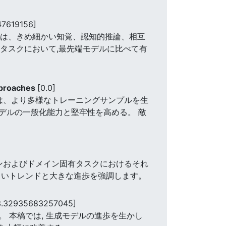
47619156]
olは、きめ細かい知覚、認知的推論、相互
タスクにおいて,最先端モデルに比べて有
pproaches
[0.0]
は、より多様なトレーニングサンプルを生
デルの一般化能力と堅牢性を高める。 敵
ンおよびドメイン固有タスクにおけるそれ
しいトレンドと大きな進歩を強調します。
3.32935683257045]
 本稿では, 生成モデルの進歩を生かし