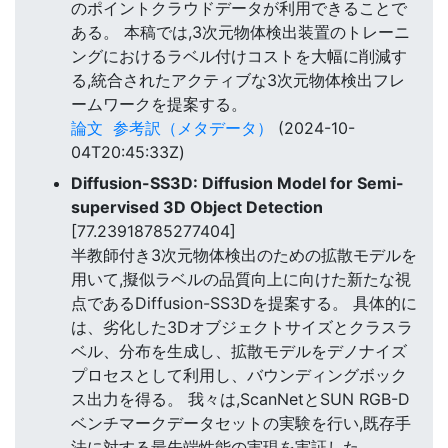
のポイントクラウドデータが利用できることで
ある。 本稿では,3次元物体検出装置のトレーニ
ングにおけるラベル付けコストを大幅に削減す
る,統合されたアクティブな3次元物体検出フレ
ームワークを提案する。
論文
参考訳（メタデータ）
(2024-10-
04T20:45:33Z)
Diffusion-SS3D: Diffusion Model for Semi-
supervised 3D Object Detection
[77.23918785277404]
半教師付き3次元物体検出のための拡散モデルを
用いて,擬似ラベルの品質向上に向けた新たな視
点であるDiffusion-SS3Dを提案する。 具体的に
は、劣化した3Dオブジェクトサイズとクラスラ
ベル、分布を生成し、拡散モデルをデノナイズ
プロセスとして利用し、バウンディングボック
ス出力を得る。 我々は,ScanNetとSUN RGB-D
ベンチマークデータセットの実験を行い,既存手
法に対する最先端性能の実現を実証した。