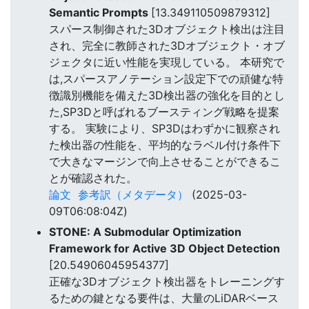
Semantic Prompts
[13.349110509879312]
スパース制御された3Dオブジェクト検出は注目
され、完全に教師された3Dオブジェクト・オブ
ジェクタに近い性能を実現している。 本研究で
は,スパースアノテーション設定下での頑健な特
徴識別機能を備えた3D検出器の強化を目的とし
た,SP3Dと呼ばれるブースティング戦略を提案
する。 実験により、SP3Dはわずかに観察され
た検出器の性能を、平均的なラベル付け条件下
で大きなマージンで向上させることができるこ
とが確認された。
論文
参考訳（メタデータ）
(2025-03-
09T06:08:04Z)
STONE: A Submodular Optimization
Framework for Active 3D Object Detection
[20.54906045954377]
正確な3Dオブジェクト検出器をトレーニングす
るための鍵となる要件は、大量のLiDARベース