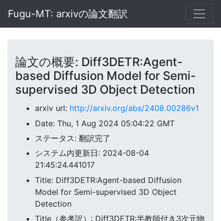
Fugu-MT: arxivの論文翻訳
論文の概要: Diff3DETR:Agent-
based Diffusion Model for Semi-
supervised 3D Object Detection
arxiv url:
http://arxiv.org/abs/2408.00286v1
Date: Thu, 1 Aug 2024 05:04:22 GMT
ステータス: 翻訳完了
システム内更新日: 2024-08-04
21:45:24.441017
Title: Diff3DETR:Agent-based Diffusion
Model for Semi-supervised 3D Object
Detection
Title（参考訳）: Diff3DETR:半教師付き3次元物