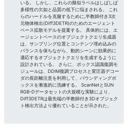
いる。 しかし、これらの擬似ラベルはしばしば
多様性の欠如と品質の低下に悩まされる。 これ
らのハードルを克服するために,半教師付き3次
元物体検出(Diff3DETR)のためのエージェント
ベース拡散モデルを提案する。 具体的には、エ
ージェントベースのオブジェクトクエリ生成器
は、サンプリング位置とコンテンツ埋め込みの
バランスを保ちながら、動的シーンに効果的に
適応するオブジェクトクエリを生成するように
設計されている。 さらに、ボックス認識復調モ
ジュールは、DDIM復調プロセスと変圧器デコー
ダの長距離注意を利用して、バウンディングボ
ックスを漸進的に洗練する。 ScanNetとSUN
RGB-Dデータセットの大規模な実験により、
Diff3DETRは最先端の半教師付き3Dオブジェク
ト検出方法より優れていることが示された。