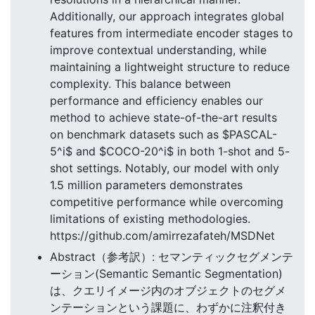
Additionally, our approach integrates global
features from intermediate encoder stages to
improve contextual understanding, while
maintaining a lightweight structure to reduce
complexity. This balance between
performance and efficiency enables our
method to achieve state-of-the-art results
on benchmark datasets such as $PASCAL-
5^i$ and $COCO-20^i$ in both 1-shot and 5-
shot settings. Notably, our model with only
1.5 million parameters demonstrates
competitive performance while overcoming
limitations of existing methodologies.
https://github.com/amirrezafateh/MSDNet
Abstract（参考訳）: セマンティックセグメンテ
ーション(Semantic Semantic Segmentation)
は、クエリイメージ内のオブジェクトのセグメ
ンテーションという課題に、わずかに注釈付き