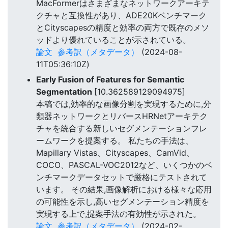
MacFormerはさまざまなネットワークアーキテ
クチャと互換性があり、ADE20Kベンチマーク
とCityscapesの精度と効率の両方で既存のメソ
ッドより優れていることが示されている。
論文
参考訳（メタデータ）
(2024-08-
11T05:36:10Z)
Early Fusion of Features for Semantic
Segmentation
[10.362589129094975]
本稿では,効率的な画像分割を実現するために,分
類器ネットワークとリバースHRNetアーキテク
チャを統合する新しいセグメンテーションフレ
ームワークを提案する。 私たちの手法は、
Mapillary Vistas、Cityscapes、CamVid、
COCO、PASCAL-VOC2012など、いくつかのベ
ンチマークデータセットで厳格にテストされて
います。 その結果,画像解析における様々な応用
の可能性を示し,高いセグメンテーション精度を
実現する上で,提案手法の有効性が示された。
論文
参考訳（メタデータ）
(2024-02-