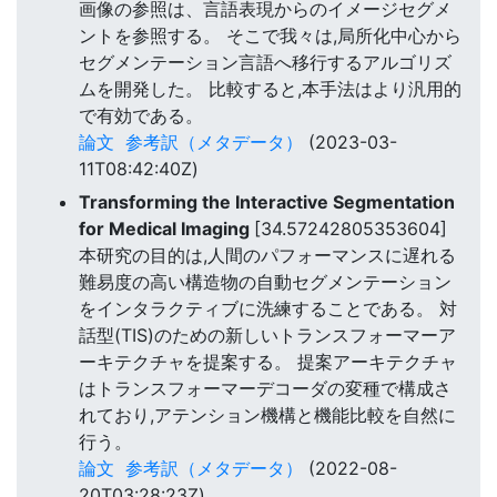
画像の参照は、言語表現からのイメージセグメ
ントを参照する。 そこで我々は,局所化中心から
セグメンテーション言語へ移行するアルゴリズ
ムを開発した。 比較すると,本手法はより汎用的
で有効である。
論文
参考訳（メタデータ）
(2023-03-
11T08:42:40Z)
Transforming the Interactive Segmentation
for Medical Imaging
[34.57242805353604]
本研究の目的は,人間のパフォーマンスに遅れる
難易度の高い構造物の自動セグメンテーション
をインタラクティブに洗練することである。 対
話型(TIS)のための新しいトランスフォーマーア
ーキテクチャを提案する。 提案アーキテクチャ
はトランスフォーマーデコーダの変種で構成さ
れており,アテンション機構と機能比較を自然に
行う。
論文
参考訳（メタデータ）
(2022-08-
20T03:28:23Z)