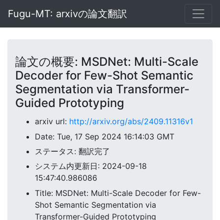
Fugu-MT: arxivの論文翻訳
論文の概要: MSDNet: Multi-Scale
Decoder for Few-Shot Semantic
Segmentation via Transformer-
Guided Prototyping
arxiv url:
http://arxiv.org/abs/2409.11316v1
Date: Tue, 17 Sep 2024 16:14:03 GMT
ステータス: 翻訳完了
システム内更新日: 2024-09-18
15:47:40.986086
Title: MSDNet: Multi-Scale Decoder for Few-
Shot Semantic Segmentation via
Transformer-Guided Prototyping