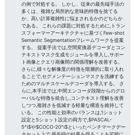
の例で対処する。 しかし、従来の最先端手法の
多くは、複雑な局所的な意味的特徴を捨てる
か、高い計算複雑性に悩まされるかのどちらか
である。 これらの課題に対処するために,トラン
スフォーマーアーキテクチャに基づくFew-shot
Semantic Segmentationフレームワークを提案
する。 提案手法では,空間変換器デコーダとコン
テキストマスク生成モジュールを導入し,サポー
ト画像とクエリ画像間の関係理解を改善する。
さらに,様々な解像度の特徴を階層的に取り入れ
ることで,セグメンテーションマスクを洗練する
ためのマルチスケールデコーダを導入する。 さ
らに,本手法では,中間エンコーダ段階からのグロ
ーバルな特徴を統合し,コンテキスト理解を改善
しつつ,複雑さを低減する軽量な構造を維持して
いる。 この性能と効率のバランスは,1ショット
設定と5ショット設定の両方で,$PASCAL-
5^i$や$COCO-20^i$といったベンチマークデー
タセット上で,最先端の結果を得ることを可能に