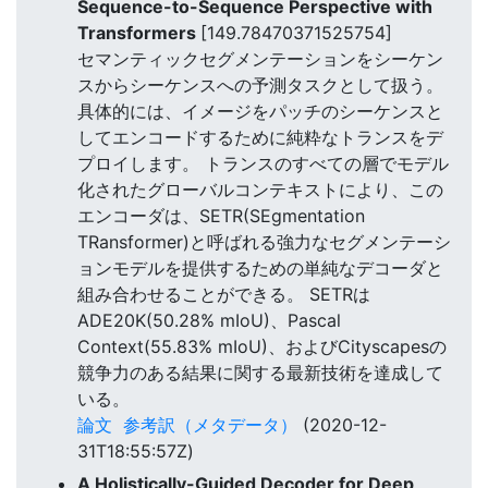
Sequence-to-Sequence Perspective with
Transformers
[149.78470371525754]
セマンティックセグメンテーションをシーケン
スからシーケンスへの予測タスクとして扱う。
具体的には、イメージをパッチのシーケンスと
してエンコードするために純粋なトランスをデ
プロイします。 トランスのすべての層でモデル
化されたグローバルコンテキストにより、この
エンコーダは、SETR(SEgmentation
TRansformer)と呼ばれる強力なセグメンテーシ
ョンモデルを提供するための単純なデコーダと
組み合わせることができる。 SETRは
ADE20K(50.28% mIoU)、Pascal
Context(55.83% mIoU)、およびCityscapesの
競争力のある結果に関する最新技術を達成して
いる。
論文
参考訳（メタデータ）
(2020-12-
31T18:55:57Z)
A Holistically-Guided Decoder for Deep