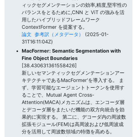
ィックセグメンテーションの効率,精度,堅牢性の
バランスをとるために,CNN と ViT の強みを活
用したハイブリッドフレームワーク
ContextFormer を提案する。
論文
参考訳（メタデータ）
(2025-01-
31T16:11:04Z)
MacFormer: Semantic Segmentation with
Fine Object Boundaries
[38.430631361558426]
新しいセマンティックセグメンテーションアー
キテクチャであるMacFormer'を導入する。 ま
ず、学習可能なエージェントトークンを使用す
ることで、Mutual Agent Cross-
Attention(MACA)メカニズムは、エンコーダ層
とデコーダ層をまたいだ機能の双方向統合を効
果的に実現する。 第二に、デコーダ内の周波数
拡張モジュール(FEM)は高周波および低周波成
分を活用して周波数領域の特徴を高める。