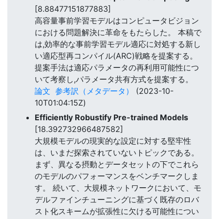
[8.88477151877883]
高容量事前学習モデルはコンピュータビジョン
における問題解決に革命をもたらした。 本稿で
は,効率的な事前学習モデル適応に対処する新し
い適応型再コンパイル(ARC)戦略を提案する。
提案手法は適応パラメータの再利用可能性につ
いて考察し,パラメータ共有方式を提案する。
論文
参考訳（メタデータ）
(2023-10-
10T01:04:15Z)
Efficiently Robustify Pre-trained Models
[18.392732966487582]
大規模モデルの現実的な設定に対する堅牢性
は、いまだ探索されていないトピックである。
まず、異なる摂動とデータセットの下でこれら
のモデルのパフォーマンスをベンチマークしま
す。 続いて、大規模ネットワークにおいて、モ
デルファインチューニングに基づく既存のロバ
スト化スキームが拡張性に欠ける可能性につい