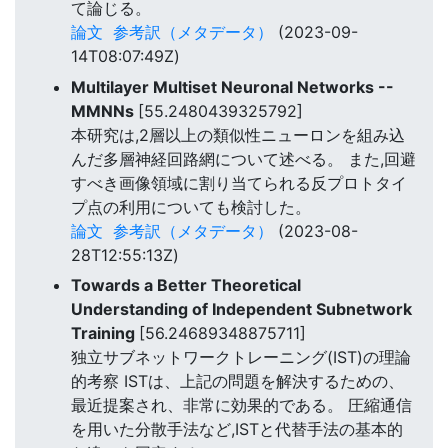
て論じる。
論文
参考訳（メタデータ）
(2023-09-
14T08:07:49Z)
Multilayer Multiset Neuronal Networks --
MMNNs
[55.2480439325792]
本研究は,2層以上の類似性ニューロンを組み込
んだ多層神経回路網について述べる。 また,回避
すべき画像領域に割り当てられる反プロトタイ
プ点の利用についても検討した。
論文
参考訳（メタデータ）
(2023-08-
28T12:55:13Z)
Towards a Better Theoretical
Understanding of Independent Subnetwork
Training
[56.24689348875711]
独立サブネットワークトレーニング(IST)の理論
的考察 ISTは、上記の問題を解決するための、
最近提案され、非常に効果的である。 圧縮通信
を用いた分散手法など,ISTと代替手法の基本的