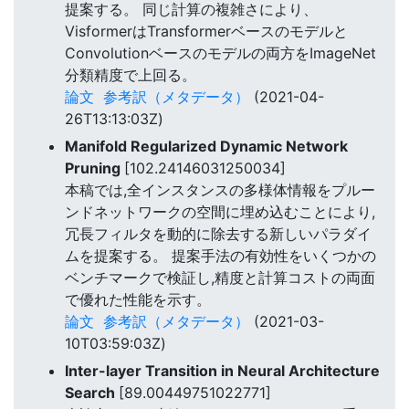
提案する。 同じ計算の複雑さにより、
VisformerはTransformerベースのモデルと
Convolutionベースのモデルの両方をImageNet
分類精度で上回る。
論文
参考訳（メタデータ）
(2021-04-
26T13:13:03Z)
Manifold Regularized Dynamic Network
Pruning
[102.24146031250034]
本稿では,全インスタンスの多様体情報をプルー
ンドネットワークの空間に埋め込むことにより,
冗長フィルタを動的に除去する新しいパラダイ
ムを提案する。 提案手法の有効性をいくつかの
ベンチマークで検証し,精度と計算コストの両面
で優れた性能を示す。
論文
参考訳（メタデータ）
(2021-03-
10T03:59:03Z)
Inter-layer Transition in Neural Architecture
Search
[89.00449751022771]