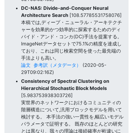
DC-NAS: Divide-and-Conquer Neural
Architecture Search
[108.57785531758076]
本稿では,ディープ・ニューラル・アーキテクチ
ャーを効果的かつ効率的に探索するためのディ
バイド・アンド・コンカ(DC)手法を提案する。
ImageNetデータセットで75.1%の精度を達成し
ており、これは同じ検索空間を使った最先端の
手法よりも高い。
論文
参考訳（メタデータ）
(2020-05-
29T09:02:16Z)
Consistency of Spectral Clustering on
Hierarchical Stochastic Block Models
[5.983753938303726]
実世界のネットワークにおけるコミュニティの
階層構造について,汎用ブロックモデルを用いて
検討する。 本手法の強い一貫性を,幅広いモデル
パラメータで証明する。 既存のほとんどの研究
とは異なり、我々の理論は接続確率が桁違いに