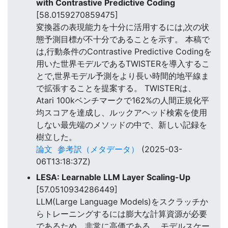
with Contrastive Predictive Coding
[58.0159270859475]
変換器の表現能力を十分に活用するには,次の状
態予測目標が不十分であることを示す。 本稿で
は,行動条件のContrastive Predictive Codingを
用いた世界モデルであるTWISTERを導入するこ
とで,世界モデル予測をより長い時間的地平線ま
で拡張することを提案する。 TWISTERは、
Atari 100kベンチマークで162%の人間正規化平
均スコアを達成し、ルックアヘッド検索を使用
しない最先端のメソッドの中で、新しい記録を
樹立した。
論文
参考訳（メタデータ）
(2025-03-
06T13:18:37Z)
LESA: Learnable LLM Layer Scaling-Up
[57.0510934286449]
LLM(Large Language Models)をスクラッチか
らトレーニングするには膨大な計算資源が必要
であるため、非常に高価である。 モデルスケー