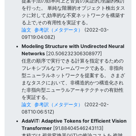
提案手法の効率向上と音質の実証的,理論的検討
を行った。 単純な階層的オブジェクト検出タス
クに対して,効率的な不変ネットワークを構築す
る上で,その有用性を実証する。
論文
参考訳（メタデータ）
(2022-03-
09T19:04:08Z)
Modeling Structure with Undirected Neural
Networks
[20.506232306308977]
任意の順序で実行できる計算を指定するための
フレキシブルなフレームワークである、非指向
型ニューラルネットワークを提案する。 さまざ
まなタスクにおいて、非構造的かつ構造化され
た非指向型ニューラルアーキテクチャの有効性
を実証する。
論文
参考訳（メタデータ）
(2022-02-
08T10:06:51Z)
AdaViT: Adaptive Tokens for Efficient Vision
Transformer
[91.88404546243113]
本稿では,視覚変換器(ViT)の推論コストを,複雑