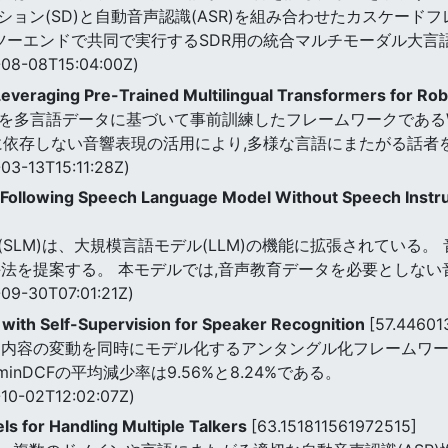
ョン(SD)と自動音声認識(ASR)を組み合わせたカスケード
エンドツーエンドで共同で実行するSDR用の統合マルチモーダル大
08-08T15:04:00Z)
 Leveraging Pre-Trained Multilingual Transformers for 
多言語データに基づいて事前訓練したフレームワークであるWSI(Whisper
r言語に依存しない音響表現の活用により,多様な言語にまたがる話
03-13T15:11:28Z)
-Following Speech Language Model Without Speech Instr
SLM)は、大規模言語モデル(LLM)の機能に拡張されている
手法を提案する。 本モデルでは,音声教育データを必要としな
09-30T07:01:21Z)
 with Self-Supervision for Speaker Recognition
[57.4460
内容の変動を同時にモデル化するアンタングル化フレームワークを提
nDCFの平均減少率は9.56%と8.24%である。
10-02T12:02:07Z)
ls for Handling Multiple Talkers
[63.151811561972515]