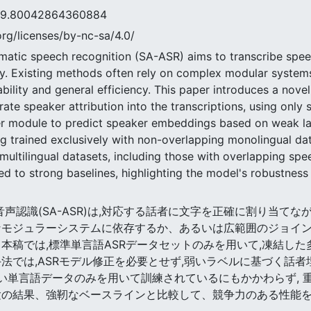
0042864360884
rg/licenses/by-nc-sa/4.0/
matic speech recognition (SA-ASR) aims to transcribe speec
. Existing methods often rely on complex modular systems 
tability and general efficiency. This paper introduces a nov
rate speaker attribution into the transcriptions, using onl
er module to predict speaker embeddings based on weak lab
g trained exclusively with non-overlapping monolingual dat
 multilingual datasets, including those with overlapping sp
to strong baselines, highlighting the model's robustness a
布自動音声認識(SA-ASR)は,対応する話者に文字を正確に割り当
なモジュラーシステムに依存するか、あるいは広範囲のジョイ
本稿では,標準単言語ASRデータセットのみを用いて,凍結した
法では,ASRモデル修正を必要とせず,弱いラベルに基づく話者
ない単言語データのみを用いて訓練されているにもかかわらず,
験の結果、強靭なベースラインと比較して、競争力のある性能