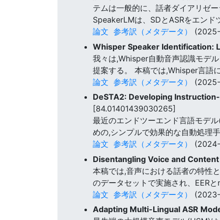
テムは一般的に、話者ダイアリゼーシ
SpeakerLMは、SDとASRを
論文
参考訳（メタデータ）
(2025-
Whisper Speaker Identification:
我々は,Whisper自動音声認識モデルを
提案する。 本稿では,Whispe
論文
参考訳（メタデータ）
(2025-
DeSTA2: Developing Instruction
[84.01401439030265]
最近のエンドツーエンド言語モデル(
めの,シンプルで効果的な自動処理
論文
参考訳（メタデータ）
(2024-
Disentangling Voice and Content
本稿では,音声における話者の特性と
のデータセットで実施され、EERとmi
論文
参考訳（メタデータ）
(2023-
Adapting Multi-Lingual ASR Mode