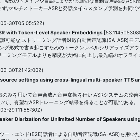
は、複数のドメインや言語にまたがる適切な自動音声認識(ASR)
まず,マルチストーカーASRと発話タイムスタンプ予測を共同
05-30T05:05:52Z)
ASR with Token-Level Speaker Embeddings
[53.114505308
識可能な,ストリーミング話者対応自動音声認識(SA-ASR)モ
グ形式で書き起こすためのトークンレベルシリアライズアウトプ
リーミングモデルよりも精度が大幅に向上し,最先端のオフライン
03-30T21:42:00Z)
source settings using cross-lingual multi-speaker TTS an
者のみを用いて音声合成と音声変換を行い,ASRシステムの改善
いて、有望なASRトレーニング結果を得ることが可能である。
03-29T11:55:30Z)
peaker Diarization for Unlimited Number of Speakers usi
eは、エンド・ツー・エンド(E2E)話者による自動音声認識(SA-ASR