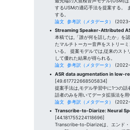
最先端の大規模音声モデル(USM)
するUSMの適応手法を提案する。 
する。
論文
参考訳（メタデータ）
(2023-
Streaming Speaker-Attributed 
本稿では,「誰が何を話したか」を認
たマルチトーカー音声をストリーミン
いる。 提案モデルでは,従来のスト
して優れた結果が得られる。
論文
参考訳（メタデータ）
(2022-
ASR data augmentation in low-re
[49.617722668505834]
提案手法は,モデル学習中に1つの話
話者のみを用いてデータ拡張法を用
論文
参考訳（メタデータ）
(2022-
Transcribe-to-Diarize: Neural S
[44.181755224118696]
Transcribe-to-Diariz