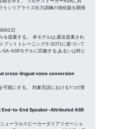
性能を示す。 マルチストーカーASRに対
で行うシリアライズ出力訓練の強化版を開発
96623]
デルを提案する。 本モデルは,最近提案され
ットトレーニング(t-SOT)に基づいて
SA-ASRモデルに匹敵する,あるいは時と
d cross-lingual voice conversion
を可能にする。 対象言語における1つの実
ng End-to-End Speaker-Attributed ASR
)を用いたニューラルスピーカーダイアリゼーショ