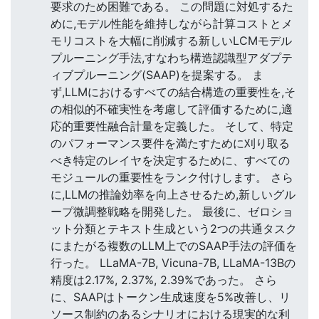
要求のため困難である。 この問題に対処するた
めに,モデル性能を維持しながら計算コストとメ
モリコストを大幅に削減する新しいLCMモデル
プルーニング手法,すなわち構造認識型アダプテ
ィブプルーニング(SAAP)を提案する。 ま
ず,LLMにおけるすべての結合構造の重要性を,そ
の相似的不確実性を考慮して評価するために,適
応的重要性融合計量を定義した。 そして、特定
のパフォーマンス要件を満たすために刈り取る
べき特定のレイヤを決定するために、すべての
モジュールの重要性をランク付けします。 さら
に,LLMの推論効率を向上させるため,新しいグル
ープ微調整戦略を開発した。 最後に、ゼロショ
ット分類とテキスト生成という2つの共通タスク
にまたがる複数のLLM上でのSAAP手法の評価を
行った。 LLaMA-7B, Vicuna-7B, LLaMA-13Bの
精度は2.17%, 2.37%, 2.39%であった。 さら
に、SAAPはトークン生成速度を5%改善し、リ
ソース制約のあるシナリオにおける現実的な利