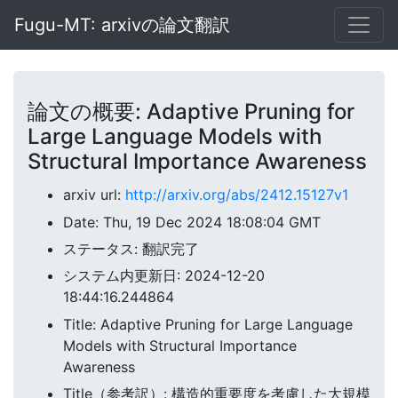
Fugu-MT: arxivの論文翻訳
論文の概要: Adaptive Pruning for
Large Language Models with
Structural Importance Awareness
arxiv url:
http://arxiv.org/abs/2412.15127v1
Date: Thu, 19 Dec 2024 18:08:04 GMT
ステータス: 翻訳完了
システム内更新日: 2024-12-20
18:44:16.244864
Title: Adaptive Pruning for Large Language
Models with Structural Importance
Awareness
Title（参考訳）: 構造的重要度を考慮した大規模