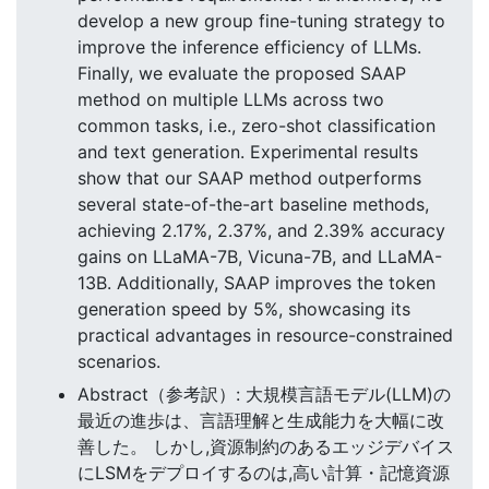
develop a new group fine-tuning strategy to
improve the inference efficiency of LLMs.
Finally, we evaluate the proposed SAAP
method on multiple LLMs across two
common tasks, i.e., zero-shot classification
and text generation. Experimental results
show that our SAAP method outperforms
several state-of-the-art baseline methods,
achieving 2.17%, 2.37%, and 2.39% accuracy
gains on LLaMA-7B, Vicuna-7B, and LLaMA-
13B. Additionally, SAAP improves the token
generation speed by 5%, showcasing its
practical advantages in resource-constrained
scenarios.
Abstract（参考訳）: 大規模言語モデル(LLM)の
最近の進歩は、言語理解と生成能力を大幅に改
善した。 しかし,資源制約のあるエッジデバイス
にLSMをデプロイするのは,高い計算・記憶資源