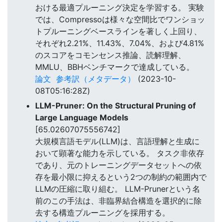
おける最適プルーニング決定を学習する。 実験
では、Compressoは様々な空間比でワンショッ
トプルーニングベースラインを著しく上回り、
それぞれ2.21%、11.43%、7.04%、および4.81%
のスコアをコモンセンス推論、読解理解、
MMLU、BBHベンチマークで達成している。
論文
参考訳（メタデータ）
(2023-10-
08T05:16:28Z)
LLM-Pruner: On the Structural Pruning of
Large Language Models
[65.02607075556742]
大規模言語モデル(LLM)は、言語理解と生成に
おいて顕著な能力を示している。 タスク非依存
であり、元のトレーニングデータセットへの依
存を最小限に抑えるという2つの制約の範囲内で
LLMの圧縮に取り組む。 LLM-Prunerという名
前のこの手法は、非臨界結合構造を選択的に除
去する構造プルーニングを採用する。