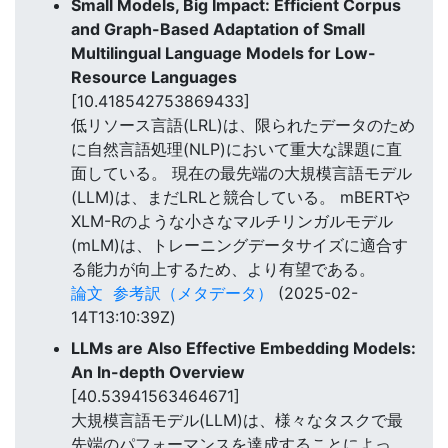
Small Models, Big Impact: Efficient Corpus
and Graph-Based Adaptation of Small
Multilingual Language Models for Low-
Resource Languages
[10.418542753869433]
低リソース言語(LRL)は、限られたデータのため
に自然言語処理(NLP)において重大な課題に直
面している。 現在の最先端の大規模言語モデル
(LLM)は、まだLRLと競合している。 mBERTや
XLM-Rのような小さなマルチリンガルモデル
(mLM)は、トレーニングデータサイズに適合す
る能力が向上するため、より有望である。
論文
参考訳（メタデータ）
(2025-02-
14T13:10:39Z)
LLMs are Also Effective Embedding Models:
An In-depth Overview
[40.53941563464671]
大規模言語モデル(LLM)は、様々なタスクで最
先端のパフォーマンスを達成することによっ