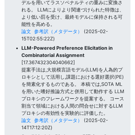
デルを用いてラスソペナルティの重みに変換さ
れる。 LLMによりより関連づけられた特徴は、
より低い罰を受け、最終モデルに保持される可
能性を高める。
論文
参考訳（メタデータ）
(2025-02-
15T02:55:22Z)
LLM-Powered Preference Elicitation in
Combinatorial Assignment
[17.367432304040662]
提案手法は,大規模言語モデル(LLM)を人為的プ
ロキシとして活用し,課題における選好選択(PE)
を簡素化するものである。 本稿では,SOTA ML
を用いた嗜好推論方式と併用して動作する LLM
プロキシのフレームワークを提案する。 コース
割当て領域における人間の問合せに対するLLM
プロキシの有効性を実験的に評価した。
論文
参考訳（メタデータ）
(2025-02-
14T17:12:20Z)