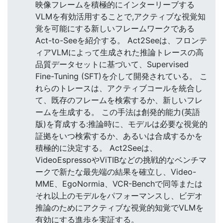
映像フレームを積極的にインターリーブする
VLMを有効活用することで,アクティブな視覚知
覚を可能にする新しいフレームワークである
Act-to-Seeを紹介する。 Act2Seeは、フロンテ
ィアVLMによって生成された推論トレースの高
品質データセットに基づいて、Supervised
Fine-Tuning (SFT)を介して開発されている。 こ
れらのトレースは、アクティブコールを統合し
て、既存のフレームを検索するか、新しいフレ
ームを生成する。 この手法は創発的能力(英語
版)を育成する:推論時に、モデルは必要な視覚的
証拠をいつ検索するか、あるいは合成するかを
積極的に決定する。 Act2Seeは、
VideoEspressoやViTIBなどの挑戦的なベンチマ
ークで新たな最先端の結果を確立し、Video-
MME、EgoNormia、VCR-Benchで同等または
それ以上のモデルをパフォーマンスし、ビデオ
推論のためにアクティブな視覚的知覚でVLMを
有効にする進歩を実証する。