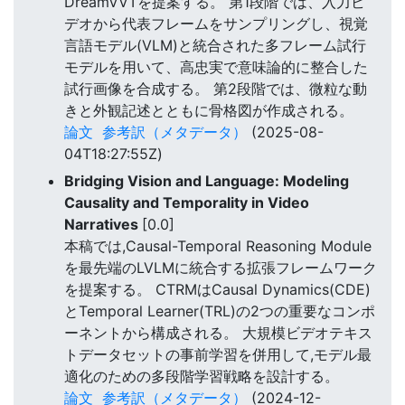
DreamVVTを提案する。 第1段階では、入力ビ
デオから代表フレームをサンプリングし、視覚
言語モデル(VLM)と統合された多フレーム試行
モデルを用いて、高忠実で意味論的に整合した
試行画像を合成する。 第2段階では、微粒な動
きと外観記述とともに骨格図が作成される。
論文
参考訳（メタデータ）
(2025-08-
04T18:27:55Z)
Bridging Vision and Language: Modeling
Causality and Temporality in Video
Narratives
[0.0]
本稿では,Causal-Temporal Reasoning Module
を最先端のLVLMに統合する拡張フレームワーク
を提案する。 CTRMはCausal Dynamics(CDE)
とTemporal Learner(TRL)の2つの重要なコンポ
ーネントから構成される。 大規模ビデオテキス
トデータセットの事前学習を併用して,モデル最
適化のための多段階学習戦略を設計する。
論文
参考訳（メタデータ）
(2024-12-