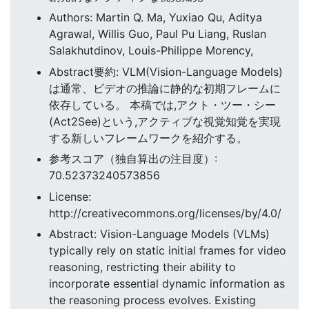
Authors: Martin Q. Ma, Yuxiao Qu, Aditya
Agrawal, Willis Guo, Paul Pu Liang, Ruslan
Salakhutdinov, Louis-Philippe Morency,
Abstract要約: VLM(Vision-Language Models)
は通常、ビデオの推論に静的な初期フレームに
依存している。 本稿では,アクト・ツー・シー
(Act2See)という,アクティブな視覚知覚を実現
する新しいフレームワークを紹介する。
参考スコア（独自算出の注目度）:
70.52373240573856
License:
http://creativecommons.org/licenses/by/4.0/
Abstract: Vision-Language Models (VLMs)
typically rely on static initial frames for video
reasoning, restricting their ability to
incorporate essential dynamic information as
the reasoning process evolves. Existing