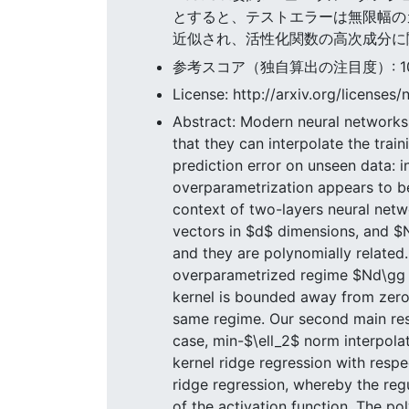
とすると、テストエラーは無限幅の
近似され、活性化関数の高次成分に
参考スコア（独自算出の注目度）: 10.7
License: http://arxiv.org/licenses/
Abstract: Modern neural networks
that they can interpolate the trai
prediction error on unseen data: in
overparametrization appears to be
context of two-layers neural netw
vectors in $d$ dimensions, and $
and they are polynomially related. 
overparametrized regime $Nd\gg n$
kernel is bounded away from zero 
same regime. Our second main resul
case, min-$\ell_2$ norm interpola
kernel ridge regression with respec
ridge regression, whereby the reg
of the activation function. The p