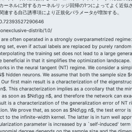
カーネルに対するカーネルリッジ回帰の1つによってよく近似さ
関連する自己誘導項により正規化パラメータが増加する。
2393527290646
nonexclusive-distrib/1.0/
 are often operated in a strongly overparametrized regim
ning set, even if actual labels are replaced by purely rando
terpolating the training set does not lead to a large general
 beneficial in that it simplifies the optimization landscap
orks in the neural tangent (NT) regime. We consider a simpl
N$ hidden neurons. We assume that both the sample size $n
Our first main result is a characterization of the eigenstruc
. This characterization implies as a corollary that the m
as soon as $Nd\gg n$, and therefore the network can exactl
t is a characterization of the generalization error of NT ri
tion. We prove that, as soon as $Nd\gg n$, the test error i
t to the infinite-width kernel. The latter is in turn well a
ularization parameter is increased by a `self-induced' ter
olynomial degree depends on the sample size and the dimensi