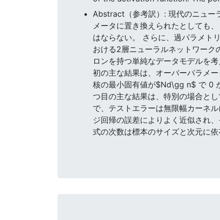
Abstract（参考訳）: 現代
メータに置き換えられたとしても、
はならない。 さらに、過パラメトリ
おける2層ニューラルネットワークの
ロンを持つ単純なデータモデルを考え
初の主な結果は、オーバーパラメータ化
核の最小固有値が$Nd\gg n$ 
つ目の主な結果は、特別の場合としてmi
で、テストエラーは無限幅カーネル
ジ回帰の誤差によりよく近似され、
式の次数は標本のサイズと次元に依存する(特