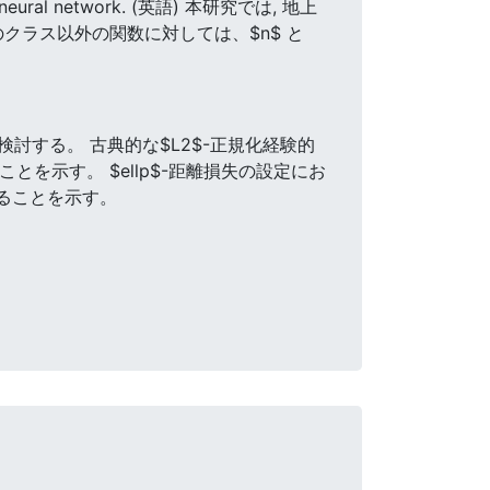
layer neural network. (英語) 本研究では, 地上
のクラス以外の関数に対しては、$n$ と
検討する。 古典的な$L2$-正規化経験的
あることを示す。 $ellp$-距離損失の設定にお
あることを示す。