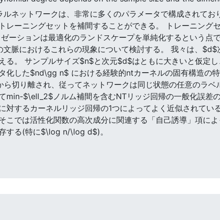
のニューラルネットワークは、非常に多くのパラメータで構成され
トレーニングセットを補間することができる。 トレーニング
ゼーションは最適化のランドスケープを単純化するという点で有益
文脈におけるこれらの現象について検討する。 我々は、$d$
る。 サンプルサイズ$n$と次元$d$はともに大きいと仮定
した$nd\gg n$ における経験的ntカーネルの固有構造の
で 0 から切り離され、従ってネットワークは同じ状態の任意のラ
n-$\ell_2$ノルム補間を含むNTリッジ回帰の一般化誤差の特
に対するカーネルリッジ回帰の1つによってよく近似されている
そこでは活性化関数の高次成分に関連する「自己誘導」項によ
に$\log n/\log d$)。