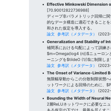
Effective Minkowski Dimension o
[70.90012822736988]
ディープ非パラメトリック回帰に関
的なデータ構造に適応できることを示し
和された仮定を導入する。
論文
参考訳（メタデータ）
(2023-
Generalization and Stability of 
補間系における勾配によって訓練さ
$m=Omega(log4 (n))$ニュ
ーニングを$tildeO (1/)$に制限し
論文
参考訳（メタデータ）
(2023-
The Onset of Variance-Limited B
無限幅挙動からこの分散制限状態への
ットワークによる回帰のために、$P*
論文
参考訳（メタデータ）
(2022-
Bounding the Width of Neural Net
2層ReLUネットワークに必要な
ある仮定の下では、最善を尽くすこ