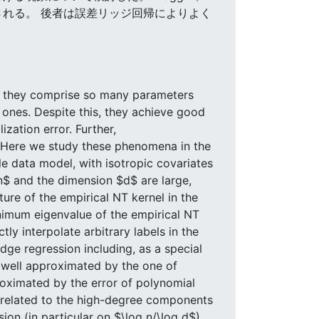
れる。 後者は誤差リッジ回帰によりよく
e: they comprise so many parameters
m ones. Despite this, they achieve good
ization error. Further,
e. Here we study these phenomena in the
e data model, with isotropic covariates
$ and the dimension $d$ are large,
ture of the empirical NT kernel in the
inimum eigenvalue of the empirical NT
y interpolate arbitrary labels in the
dge regression including, as a special
s well approximated by the one of
pproximated by the error of polynomial
m related to the high-degree components
on (in particular on $\log n/\log d$).