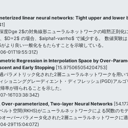
eterized linear neural networks: Tight upper and lower bo
41]
Dge 2$の対角線形ニューラルネットワークの暗黙正則化につい
、$D=2$ の場合、$alpha1-varrho$ で減少する。 
 3$がより良い一般化をもたらすことを示唆している。
06-01T19:55:31Z)
ametric Regression in Interpolation Space by Over-Para
scent and Early Stopping
[15.975065054204753]
過パラメトリック化された2層ニューラルネットワークを用いて,
ィショニンググレーディエント・ディフレッシュ(PGD)アル
回帰率が得られることを示した。
07-16T03:38:34Z)
, Over-parameterized, Two-layer Neural Networks
[54.1
ベルト空間(RKHS)がニューラルネットワークによる関数のモ
持つオーバーパラメータ化された2層ニューラルネットワークに
04-29T15:04:07Z)