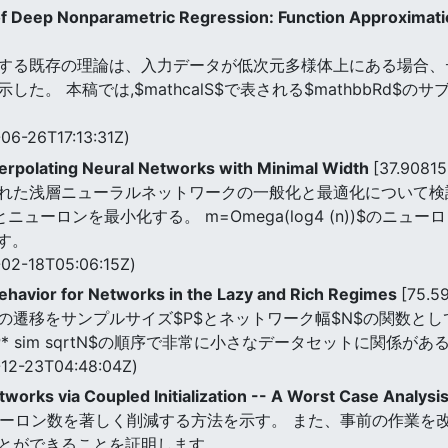
f Deep Nonparametric Regression: Function Approximation
する既存の理論は、入力データが低次元多様体上にある場合、
た。 本稿では,$mathcalS$で表される$mathbbRd$
06-26T17:13:31Z)
Interpolating Neural Networks with Minimal Width
[37.9081
れた浅層ニューラルネットワークの一般化と最適化について検
ーロンとニューロンを最小化する。 m=Omega(log4 (n))$のニュ
ます。
02-18T05:06:15Z)
ehavior for Networks in the Lazy and Rich Regimes
[75.5
遷移をサンプルサイズ$P$とネットワーク幅$N$の関数として
 sim sqrtN$の順序で非常に小さなデータセットに関係が
12-23T04:48:04Z)
works via Coupled Initialization -- A Worst Case Analysi
ニューロン数を著しく削減する方法を示す。 また、事前の作業を
とができることを証明します。