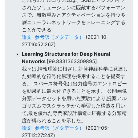
これらのアルゴリズムは、SGDにインスパイア
されたソリューションに匹敵するパフォーマン
スで、離散重みとアクティベーションを持つ多
層ニューラルネットワークをトレーニングする
ことができる。
論文
参考訳（メタデータ）
(2021-10-
27T16:52:26Z)
Learning Structures for Deep Neural
Networks
[99.8331363309895]
我々は,情報理論に根ざし,計算神経科学に発達し
た効率的な符号化原理を採用することを提案す
る。 スパース符号化は出力信号のエントロピー
を効果的に最大化できることを示す。 公開画像
分類データセットを用いた実験により,提案アル
ゴリズムでスクラッチから学習した構造を用い
て,最も優れた専門家設計構造に匹敵する分類精
度が得られることを示した。
論文
参考訳（メタデータ）
(2021-05-
27T12:27:24Z)