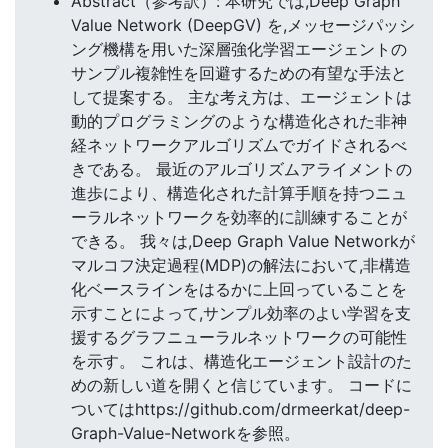
Abstract（参考訳）: 本研究では,Deep Graph
Value Network (DeepGV) を,メッセージパッシ
ング機構を用いた深層強化学習エージェントの
サンプル複雑性を回避するための有望な手法と
して提案する。 主な考え方は、エージェントは
動的プログラミングのような構造化された非神
経ネットワークアルゴリズムでガイドされるべ
きである。 最近のアルゴリズムアライメントの
進歩により、構造化された計算手順を持つニュ
ーラルネットワークを効率的に訓練することが
できる。 我々は,Deep Graph Value Networkが
マルコフ決定過程(MDP)の解法において,非構造
化ベースラインをはるかに上回っていることを
示すことによって,サンプル効率のよい学習を支
援するグラフニューラルネットワークの可能性
を示す。 これは、構造化エージェント設計のた
めの新しい道を開くと信じています。 コードに
ついてはhttps://github.com/drmeerkat/deep-
Graph-Value-Networkを参照。