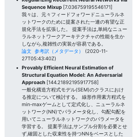
Sequence Mixup
[7.036759195546171]
我々は、元々フィードフォワードニューラルネ
ットワークのために提案された一連の有望な正
規化手法を拡張した。 提案手法は,単純なニュー
ラルネットワークアーキテクチャの性能を生か
しながら,複雑性の実装が容易である。
論文
参考訳（メタデータ）
(2020-11-
27T05:43:40Z)
Provably Efficient Neural Estimation of
Structural Equation Model: An Adversarial
Approach
[144.21892195917758]
一般化構造方程式モデル(SEM)のクラスにおけ
る推定について検討する。 線形作用素方程式を
min-maxゲームとして定式化し、ニューラルネ
ットワーク(NN)でパラメータ化し、勾配勾配を
用いてニューラルネットワークのパラメータを
学習する。 提案手法は,サンプル分割を必要とせ
ず,確固とした収束性を持つNNをベースとした