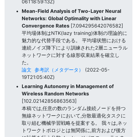
06T18:59:13Z)
Mean-Field Analysis of Two-Layer Neural
Networks: Global Optimality with Linear
Convergence Rates
[7.094295642076582]
平均場体制はNTK(lazy training)体制の理論的に
魅力的な代替手段である。 平均場状態における
連続ノイズ降下により訓練された2層ニューラル
ネットワークに対する線形収束結果を確立し
た。
論文
参考訳（メタデータ）
(2022-05-
19T21:05:40Z)
Learning Autonomy in Management of
Wireless Random Networks
[102.02142856863563]
本稿では,任意の数のランダム接続ノードを持つ
無線ネットワークにおいて,分散最適化タスクに
取り組む機械学習戦略を提案する。 我々は,ネッ
トワークトポロジとは無関係に,前方および後方