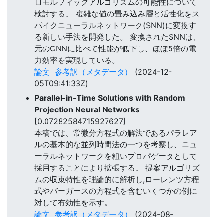
ロモルフィックアルゴリズムの可能性について
検討する。 複雑な値の畳み込み層と活性化をス
パイクニューラルネットワーク(SNN)に変換す
る新しい手法を開発した。 変換されたSNNは、
元のCNNに比べて性能が低下し、ほぼ5倍の電
力効率を実現している。
論文
参考訳（メタデータ）
(2024-12-
05T09:41:33Z)
Parallel-in-Time Solutions with Random
Projection Neural Networks
[0.07282584715927627]
本稿では、常微分方程式の解法であるパラレア
ルの基本的な並列時間法の一つを考察し、ニュ
ーラルネットワークを粗いプロパゲータとして
採用することにより拡張する。 提案アルゴリズ
ムの収束特性を理論的に解析し,ローレンツ方程
式やバーガースの方程式を含むいくつかの例に
対して有効性を示す。
論文
参考訳（メタデータ）
(2024-08-