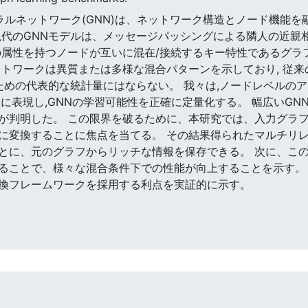
ニューラルネットワーク(GNN)は、ネットワーク構造とノード機
現代のGNNモデルは、メッセージパッシングによる隣人の近親
の属性を持つノードが互いに混在/接続するキー特性であるグラ
ットワークは異質または多様な混合パターンを示しており, 従
るための代表的な統計量にはならない。 我々は,ノードレベルの
に表現し,GNNの学習可能性を正確に定量化する。 幅広いGN
が判明した。 この限界を破るために、本研究では、入力グラ
に変換することに焦点を当てる。 その結果得られたマルチリ
とに、元のグラフからリッチな情報を保存できる。 次に、この
ることで、様々な混合条件下での性能が向上することを示す。
換フレームワークを採用する利点を実証的に示す。