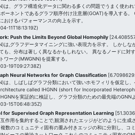
NN)は、グラフ構造化データに関わる多くの問題でうまく使われ
ポーネントであるグラフ順序付け注意層(GOAT)を導入する。
におけるパフォーマンスの向上を示す。
04-11T18:13:19Z)
rk: Push the Limits Beyond Global Homophily
[24.40855
N)は,グラフデータマイニングに強い表現力を示す。 しかし
ても、分布は著しく異なるかもしれない。 異なるノードに対
ワーク(MWGNN)を提案する。
03-19T09:27:38Z)
raph Neural Networks for Graph Classification
[6.709862
NN)は、しばしばグラフ分類において強いホモフィリを仮定し
hitecture called IHGNN (short for Incorporated Heteroph
IHGNNを実証的に検証し、グラフ分類のための最先端のGNN
03-15T06:48:35Z)
del for Supervised Graph Representation Learning
[51.303
相互作用を集約することで,観測されたエッジがどのように生成
を複数のコミュニティ固有の重み付きエッジの和に分割し、コミ
Nベースの推論ネットワーク,これらのコミュニティ固有のGN