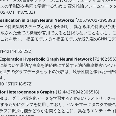
ースの予測器を共同で学習するために,変分推論フレームワーク
02-07T14:37:50Z)
ssification in Graph Neural Networks
[7.05797027395893
ード特徴集約ステップと深さを分離し、異なる集約特徴が予測
生成された全ての機能が有用であるとは限らないことを示し、
ることを示す。 提案モデルでは,提案モデルが最先端のGNNモ
11-12T14:53:22Z)
xploration Hyperbolic Graph Neural Network
[72.16255
に基づいて最適な曲率を適応的に学習する適応曲率探索ハイパ
数の実世界のグラフデータセットの実験は、競争性能と優れた一
す。
10-15T07:18:57Z)
 for Heterogeneous Graphs
[12.44278942365518]
NN)は、グラフ構造化データを学習するためのパラメトリックモ
にするためにグラフを使用しており、ベンチマークタスクで競
ラフに拡張可能かどうかを問うとともに、異なるエンティティ