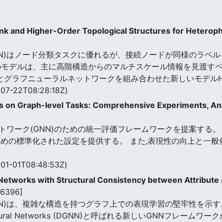
k and Higher-Order Topological Structures for Heterophil
NN)はノード分類タスクに優れるが、接続ノードが同様のラベ
のモデルは、主に高階構造からのマルチスケール情報を見渡すペ
nkとグラフニューラルネットワークを組み合わせた新しいモデルH
07-22T08:28:18Z)
ks on Graph-level Tasks: Comprehensive Experiments, An
トワーク(GNN)のための統一評価フレームワークを提案する。
ための標準化された設定を提供する。 また,表現性の向上と一般
01-01T08:48:53Z)
etworks with Structural Consistency between Attribut
66396]
NN)は、複雑な構造を持つグラフ上での表現学習の堅牢性を示す
 Neural Networks (DGNN)と呼ばれる新しいGNNフレ