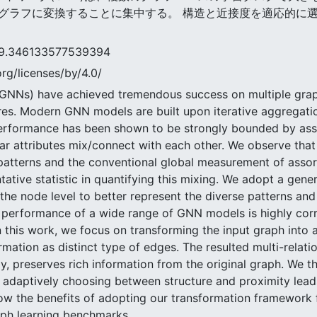
グラフに変換することに集中する。 構造と近接度を適応的に選
46133577539394
rg/licenses/by/4.0/
(GNNs) have achieved tremendous success on multiple grap
es. Modern GNN models are built upon iterative aggregatio
performance has been shown to be strongly bounded by asso
ar attributes mix/connect with each other. We observe that
atterns and the conventional global measurement of assorta
tative statistic in quantifying this mixing. We adopt a gene
 the node level to better represent the diverse patterns and 
 performance of a wide range of GNN models is highly corr
, in this work, we focus on transforming the input graph int
rmation as distinct type of edges. The resulted multi-relat
ly, preserves rich information from the original graph. We 
adaptively choosing between structure and proximity lea
how the benefits of adopting our transformation framework 
raph learning benchmarks.