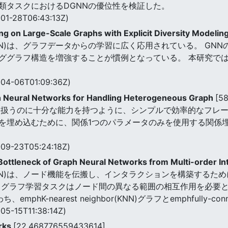
類タスクにおけるDGNNの優位性を検証した。
01-28T06:43:13Z)
ng on Large-Scale Graphs with Explicit Diversity Modelin
N)は、グラフデータからの学習に広く応用されている。 GN
フ構造を増強することが慣例となっている。 本研究では,GNNにMix
04-06T01:09:36Z)
 Neural Networks for Handling Heterogeneous Graph
[5
を扱うのに十分な能力を持つように、シンプルで効率的なフレー
を埋め込むために、関係1つのパラメータのみを使用する関係
09-23T05:24:18Z)
Bottleneck of Graph Neural Networks from Multi-order In
NN)は、ノード機能を伝搬し、インタラクションを構築するた
るグラフ学習タスクはノード間の異なる範囲の相互作用を必要と
hK-nearest neighbor(KNN)グラフとemphfully-c
05-15T11:38:14Z)
orks
[22.468776559433614]