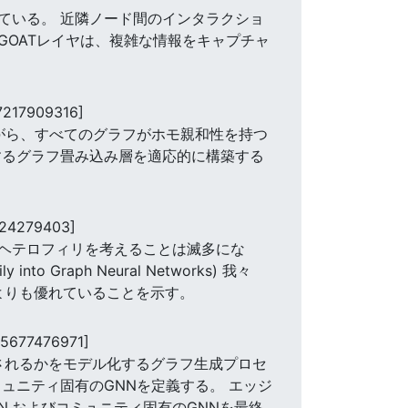
ている。 近隣ノード間のインタラクショ
 GOATレイヤは、複雑な情報をキャプチャ
7217909316]
ながら、すべてのグラフがホモ親和性を持つ
するグラフ畳み込み層を適応的に構築する
924279403]
、ヘテロフィリを考えることは滅多にな
ily into Graph Neural Networks) 我々
よりも優れていることを示す。
65677476971]
されるかをモデル化するグラフ生成プロセ
ュニティ固有のGNNを定義する。 エッジ
N,およびコミュニティ固有のGNNを最終