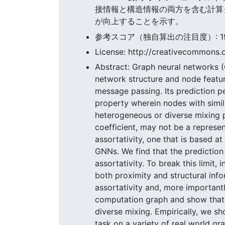
接情報と構造情報の両方を含む計算
が向上することを示す。
参考スコア（独自算出の注目度）: 19.3
License: http://creativecommons.o
Abstract: Graph neural networks 
network structure and node featur
message passing. Its prediction 
property wherein nodes with simil
heterogeneous or diverse mixing p
coefficient, may not be a represen
assortativity, one that is based at
GNNs. We find that the prediction
assortativity. To break this limit
both proximity and structural info
assortativity and, more important
computation graph and show that 
diverse mixing. Empirically, we s
task on a variety of real world g