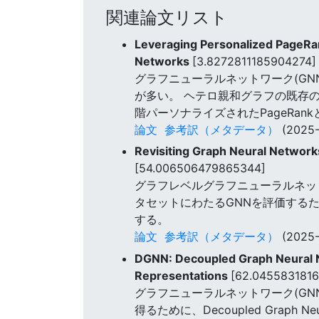
関連論文リスト
Leveraging Personalized PageRan
Networks
[3.8272811185904274]
グラフニューラルネットワーク(G
が多い。 ヘテロ親和グラフの既存
階パーソナライズされたPageRa
論文
参考訳（メタデータ）
(2025-
Revisiting Graph Neural Networ
[54.006506479865344]
グラフレベルグラフニューラルネッ
タセットにわたるGNNを評価する
する。
論文
参考訳（メタデータ）
(2025-
DGNN: Decoupled Graph Neural N
Representations
[62.045583181
グラフニューラルネットワーク(G
得るために、Decoupled Graph