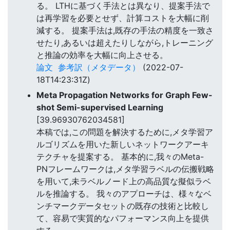
る。 LTHに基づく手法とは異なり、提案手法で
は再学習を必要とせず、計算コストを大幅に削
減する。 提案手法は,既存の手法の精度を一致さ
せたり,あるいは超えたりしながら,トレーニング
と推論の効率を大幅に向上させる。
論文
参考訳（メタデータ）
(2022-07-
18T14:23:31Z)
Meta Propagation Networks for Graph Few-
shot Semi-supervised Learning
[39.96930762034581]
本稿では,この問題を解決するために,メタ学習ア
ルゴリズムを用いた新しいネットワークアーキ
テクチャを提案する。 基本的に,我々のMeta-
PNフレームワークは,メタ学習ラベルの伝搬戦略
を用いて,未ラベルノード上の高品質な擬似ラベ
ルを推論する。 我々のアプローチは、様々なベ
ンチマークデータセットの既存の技術と比較し
て、容易で実質的なパフォーマンス向上を提供