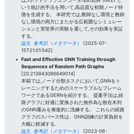
いう統計的手法を用いて,高品質な初期ノード特
徴を生成する。 本研究では,教師なし環境と教師
なし環境の両方にまたがる広範囲なシミュレー
ションと実世界の実験を通して,その効果を実証
する。
論文
参考訳（メタデータ）
(2025-07-
15T21:01:54Z)
Fast and Effective GNN Training through
Sequences of Random Path Graphs
[20.213843086649014]
本稿では,ノード分類タスクにおいて,GNNをト
レーニングするためのスケーラブルなフレーム
ワークであるGERNを紹介する。 提案手法は,経
路グラフに好適に変換された無作為な散在木列
のGNN重みを漸進的に洗練する。 これらの経路
グラフのスパース性は、GNN訓練の計算負担を
大幅に軽減する。
論文
参考訳（メタデータ）
(2023-06-