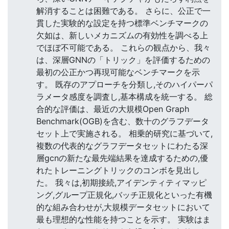
解消することは困難である。 さらに、公正で一
貫した実験的な設定を持つ標準ベンチマークの
欠如は、新しいメカニズムの有効性を調べる上
でほぼ不可能である。 これらの観点から、我々
は、深層GNNの「トリック」を評価するための
最初の公正かつ再現可能なベンチマークを示
す。 既存のアプローチを分類し,そのハイパーパ
ラメータ感度を調査し,基本構成を統一する。 総
合的な評価は、最近の大規模Open Graph
Benchmark(OGB)を含む、数十のグラフデータ
セット上で実施される。 相乗的研究に基づいて,
複数の代表的なグラフデータセットにわたる深
層gcnの新たな最先端結果を達成するための,優
れたトレーニングトリックのコンボを見出し
た。 我々は,初期接続,アイデンティティマッピ
ング,グループ正規化,バッチ正規化といった有機
的な組み合わせが,大規模データセットにおいて
最も理想的な性能を持つことを示す。 実験はま