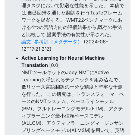
理タスクにおいて顕著な性能を示した。 本稿で
は,自己回帰を通した翻訳を行うTasTeフレーム
ワークを提案する。 WMT22ベンチマークにお
ける4つの言語方向の評価結果から,既存の手法
と比較して,提案手法の有効性が示された。
論文
参考訳（メタデータ）
(2024-06-
12T17:21:21Z)
Active Learning for Neural Machine
Translation
[0.0]
NMTツールキットのJoey NMTにActive
Learningと呼ばれるテクニックを組み込んで、
低リソース言語翻訳の十分な精度と堅牢な予測
を行った。 この研究は、トランスフォーマーベ
ースのNMTシステム、ベースラインモデル
(BM)、フルトレーニングモデル(FTM)、アクテ
ィブラーニング最小信頼ベースモデル
(ALLCM)、アクティブラーニングマージンサン
プリングベースモデル(ALMSM)を用いて、英語