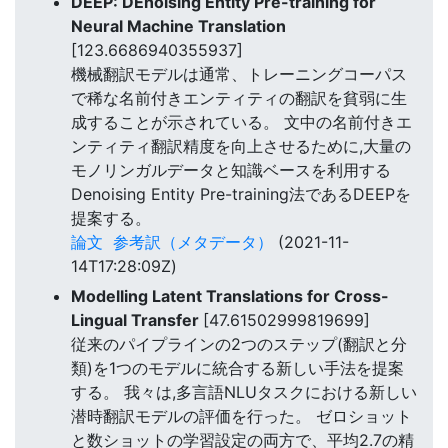
DEEP: DEnoising Entity Pre-training for
Neural Machine Translation
[123.6686940355937]
機械翻訳モデルは通常、トレーニングコーパス
で稀な名前付きエンティティの翻訳を貧弱に生
成することが示されている。 文中の名前付きエ
ンティティ翻訳精度を向上させるために,大量の
モノリンガルデータと知識ベースを利用する
Denoising Entity Pre-training法であるDEEPを
提案する。
論文
参考訳（メタデータ）
(2021-11-
14T17:28:09Z)
Modelling Latent Translations for Cross-
Lingual Transfer
[47.61502999819699]
従来のパイプラインの2つのステップ(翻訳と分
類)を1つのモデルに統合する新しい手法を提案
する。 我々は,多言語NLUタスクにおける新しい
潜時翻訳モデルの評価を行った。 ゼロショット
と数ショットの学習設定の両方で、平均2.7の精