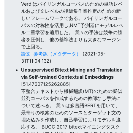
Verdiはバイリンガルコーパスのための単語レベ
ルおよび文レベルの後編集作業推定のための新
しいフレームワークである。 バイリンガルコー
パスの対称性を活用し,NMT予測器にモデルレベ
ル二重学習を適用した。 我々の手法は競争の勝
者を圧倒し、他の基準法よりも大きなマージン
で上回る。
論文
参考訳（メタデータ）
(2021-05-
31T11:04:13Z)
Unsupervised Bitext Mining and Translation
via Self-trained Contextual Embeddings
[51.47607125262885]
不整合テキストから機械翻訳(MT)のための擬似
並列コーパスを作成するための教師なし手法に
ついて述べる。 我々は多言語BERTを用いて、
最寄りの検索のためのソースとターゲット文の
埋め込みを作成し、自己学習によりモデルを適
応する。 BUCC 2017 bitextマイニングタスク