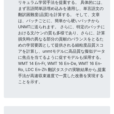
リキュラム学習手法を提案する。 具体的には、
まず言語間単語埋め込みを適用し、単言語文の
翻訳困難度(品質)を計算する。 そして、文章
は、バッチごとに、簡単から硬いバッチから
UNMTに送られます。 さらに、特定のバッチに
おける文/ケンの質も多様であり、さらに、計算
損失時の異なる部分の貢献のバランスをとるた
めの学習要因として提供される細粒度品質スコ
アを計算し、unmtモデルに高品質な擬似データ
に焦点を当てるように促すモデルも採用する。
WMT 14 En-Fr, WMT 16 En-De, WMT 16 En-
Ro, LDC En-Zh 翻訳タスクの実験結果から,提案
手法が高速収束速度で一貫した改善を実現する
ことを示す。