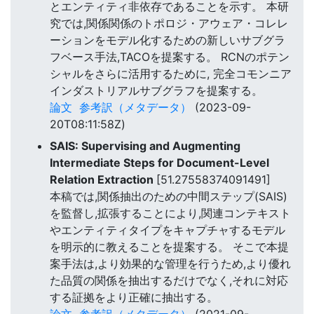
とエンティティ非依存であることを示す。 本研
究では,関係関係のトポロジ・アウェア・コレレ
ーションをモデル化するための新しいサブグラ
フベース手法,TACOを提案する。 RCNのポテン
シャルをさらに活用するために, 完全コモンニア
インダストリアルサブグラフを提案する。
論文
参考訳（メタデータ）
(2023-09-
20T08:11:58Z)
SAIS: Supervising and Augmenting
Intermediate Steps for Document-Level
Relation Extraction
[51.27558374091491]
本稿では,関係抽出のための中間ステップ(SAIS)
を監督し,拡張することにより,関連コンテキスト
やエンティティタイプをキャプチャするモデル
を明示的に教えることを提案する。 そこで本提
案手法は,より効果的な管理を行うため,より優れ
た品質の関係を抽出するだけでなく,それに対応
する証拠をより正確に抽出する。
論文
参考訳（メタデータ）
(2021-09-