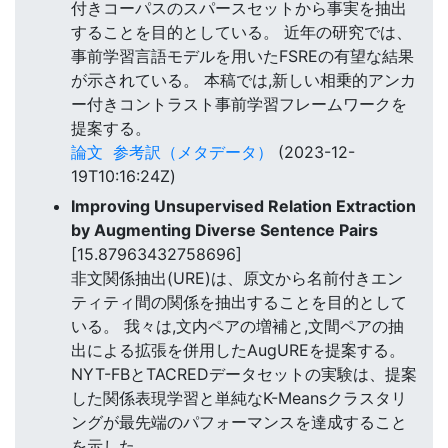
付きコーパスのスパースセットから事実を抽出
することを目的としている。 近年の研究では、
事前学習言語モデルを用いたFSREの有望な結果
が示されている。 本稿では,新しい相乗的アンカ
ー付きコントラスト事前学習フレームワークを
提案する。
論文
参考訳（メタデータ）
(2023-12-
19T10:16:24Z)
Improving Unsupervised Relation Extraction
by Augmenting Diverse Sentence Pairs
[15.87963432758696]
非文関係抽出(URE)は、原文から名前付きエン
ティティ間の関係を抽出することを目的として
いる。 我々は,文内ペアの増補と,文間ペアの抽
出による拡張を併用したAugUREを提案する。
NYT-FBとTACREDデータセットの実験は、提案
した関係表現学習と単純なK-Meansクラスタリ
ングが最先端のパフォーマンスを達成すること
を示した。