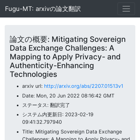
Fugu-MT: arxivの論文翻訳
論文の概要: Mitigating Sovereign
Data Exchange Challenges: A
Mapping to Apply Privacy- and
Authenticity-Enhancing
Technologies
arxiv url:
http://arxiv.org/abs/2207.01513v1
Date: Mon, 20 Jun 2022 08:16:42 GMT
ステータス: 翻訳完了
システム内更新日: 2023-02-19
09:41:32.797940
Title: Mitigating Sovereign Data Exchange
Challenges: A Mapping to Apply Privacy- and