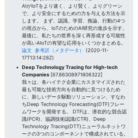
AIがIoTをより速く、より賢く、よりグリーン
で、より安全にするための力を与える方法を示
します。 まず、認識、学習、推論、行動の4つ
の視点から、IoTのためのAI研究の進歩を示す。
最後に、私たちの世界を深く再形成する可能性
が高いAIoTの有望な応用をいくつかまとめる。
論文
参考訳（メタデータ）
(2020-11-
17T13:14:28Z)
Deep Technology Tracing for High-tech
Companies
[67.86308971806322]
我々は、各ハイテク企業にカスタマイズされた
最も可能な技術方向を自動的に見つけるため
に、新しいデータ駆動ソリューション、すなわ
ちDeep Technology Forecasting(DTF)フレー
ムワークを開発する。 DTFは、潜在的な競合認
識(PCR)、協調技術認識(CTR)、Deep
Technology Tracing(DTT)ニューラルネットワ
ークの3つのコンポーネントで構成されている。