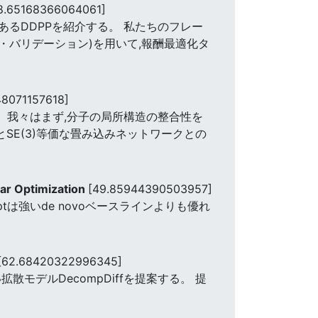
8.65168366064061]
あるDDPPを紹介する。 私たちのフレー
・ラブ・バリデーション)を用いて,報酬最適化タ
48071157618]
。 我々はまず,分子の局所構造の整合性を
SE(3)等価な畳み込みネットワークとの
ar Optimization
[49.85944390503957]
tは強いde novoベースラインよりも優れ
[62.68420322996345]
デルDecompDiffを提案する。 提