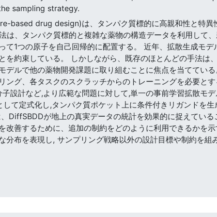
the sampling strategy.
tructure-based drug design)は、タンパク質標的に高
DD法は、タンパク質標的と複雑な薬物の構造データを利用して、
って1つの原子を自己回帰的に配置する。 近年、拡散生成モデ
とを約束している。 しかしながら、既存のほとんどの手法は
モデルで他の薬物開発課題に取り組むことに焦点を当てている
リング、各タスクのスクラッチからのトレーニングを必要とする
分子設計など,より広範な問題に対して,単一の事前学習拡散モ
として定式化し,タンパク質ポケット上に条件付きリガンドを生成する
、DiffSBDDが地上の真実データの統計を効果的に捉えてい
を改善するために、追加の制約をどのように利用できるかを示す
な分布を表現し, サンプリング戦略以外の設計目標や制約を組