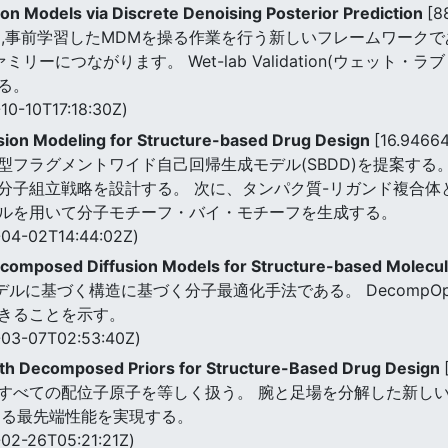
on Models via Discrete Denoising Posterior Prediction
[8
,事前学習したMDMを操る作業を行う新しいフレームワークで
ーにつながります。 Wet-lab Validation(ウェット
る。
10-10T17:18:30Z)
sion Modeling for Structure-based Drug Design
[16.9466
フラグメントワイド自己回帰生成モデル(SBDD)を提案する
子組立戦略を設計する。 次に、タンパク質-リガンド複合体と
ルを用いて分子モチーフ・バイ・モチーフを生成する。
04-02T14:44:02Z)
composed Diffusion Models for Structure-based Molecul
モデルに基づく構造に基づく分子最適化手法である。 DecompOp
きることを示す。
03-07T02:53:40Z)
ith Decomposed Priors for Structure-Based Drug Design
べての配位子原子を等しく扱う。 腕と足場を分解した新しい拡散モ
ける最先端性能を実現する。
02-26T05:21:21Z)