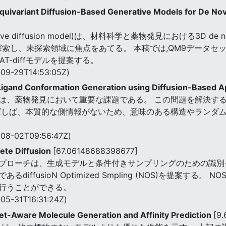
Equivariant Diffusion-Based Generative Models for De N
tive diffusion model)は、材料科学と薬物発見における3D
探索し、未探索領域に焦点をあてる。 本稿では,QM9データセット
T-diffモデルを提案する。
09-29T14:53:05Z)
 Ligand Conformation Generation using Diffusion-Based
は、薬物発見において重要な課題である。 この問題を解決す
ばしば、本質的な側情報がないため、意味のある構造やランダ
08-02T09:56:47Z)
ete Diffusion
[67.06148688398677]
プローチは、生成モデルと条件付きサンプリングのための識別
iffusioN Optimized Smpling (NOS)を提案す
行うことができる。
05-31T16:31:24Z)
get-Aware Molecule Generation and Affinity Prediction
[9