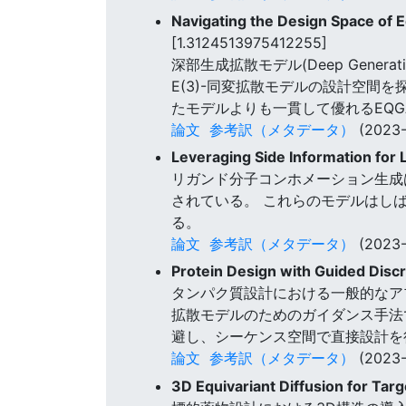
Navigating the Design Space of 
[1.3124513975412255]
深部生成拡散モデル(Deep Genera
E(3)-同変拡散モデルの設計空間を
たモデルよりも一貫して優れるEQGA
論文
参考訳（メタデータ）
(2023-
Leveraging Side Information for
リガンド分子コンホメーション生成
されている。 これらのモデルはし
る。
論文
参考訳（メタデータ）
(2023-
Protein Design with Guided Discr
タンパク質設計における一般的なア
拡散モデルのためのガイダンス手法であるd
避し、シーケンス空間で直接設計を
論文
参考訳（メタデータ）
(2023-
3D Equivariant Diffusion for Tar