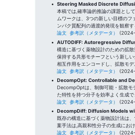
Steering Masked Discrete Diffusi
本稿では,確率論的推論の課題として
ムワークは、3つの新しい目標のファミリ
ンパク質配列の過渡的発現を観察す
論文
参考訳（メタデータ）
(2024-
AUTODIFF: Autoregressive Diffu
構造に基づく薬物設計のための拡散型
保持する共形モチーフという新しい分
相互作用をエンコードし、拡散モデ
論文
参考訳（メタデータ）
(2024-
DecompOpt: Controllable and De
DecompOptは、制御可能・拡散
た特性を持つ分子を効率よく生成で
論文
参考訳（メタデータ）
(2024-
DecompDiff: Diffusion Models w
既存の構造に基づく薬物設計法は、す
案手法は,高親和性分子の生成にお
論文
参考訳（メタデータ）
(2024-