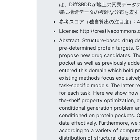
は、DiffSBDDが地上の真実デ
確に構造データの複雑な分布を表す
参考スコア（独自算出の注目度）: 40.7
License: http://creativecommons.o
Abstract: Structure-based drug des
pre-determined protein targets. G
propose new drug candidates. Thes
pocket as well as previously adde
entered this domain which hold pro
existing methods focus exclusive
task-specific models. The latter r
for each task. Here we show how a
the-shelf property optimization, 
conditional generation problem an
conditioned on protein pockets. O
data effectively. Furthermore, we
according to a variety of computa
distribution of structural data m