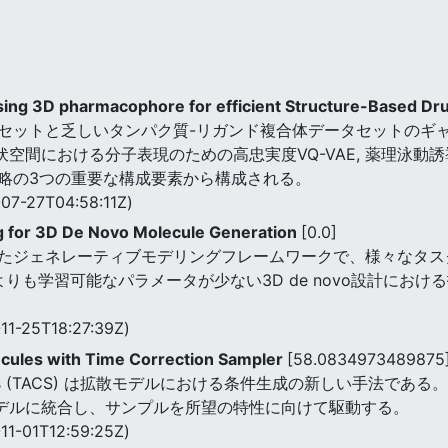
sing 3D pharmacophore for efficient Structure-Based D
セットと乏しいタンパク質-リガンド複合体データセットのギャ
潜伏空間における分子表現のための高忠実度VQ-VAE, 薬理泳動
略の3つの重要な構成要素から構成される。
07-27T04:58:11Z)
ng for 3D De Novo Molecule Generation
[0.0]
たジェネレーティブモデリングフレームワークで、様々なタス
よりも学習可能なパラメータが少ない3D de novo設計にお
11-25T18:27:39Z)
ecules with Time Correction Sampler
[58.0834973489875
l Synthesis (TACS) は拡散モデルにおける条件生成の新しい
モデルに統合し、サンプルを所望の特性に向けて駆動する。
11-01T12:59:25Z)