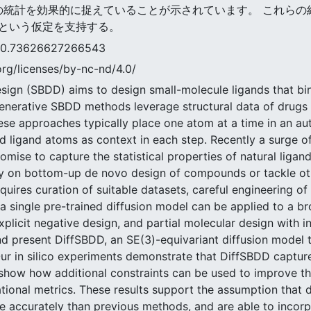
ータの統計を効果的に捉えていることが示されています。 これら
という仮定を支持する。
3626627266543
rg/licenses/by-nc-nd/4.0/
ign (SBDD) aims to design small-molecule ligands that bind
enerative SBDD methods leverage structural data of drugs i
e approaches typically place one atom at a time in an aut
d ligand atoms as context in each step. Recently a surge o
mise to capture the statistical properties of natural ligan
ly on bottom-up de novo design of compounds or tackle ot
equires curation of suitable datasets, careful engineering o
 single pre-trained diffusion model can be applied to a br
explicit negative design, and partial molecular design with
d present DiffSBDD, an SE(3)-equivariant diffusion model 
ur in silico experiments demonstrate that DiffSBDD captures
 show how additional constraints can be used to improve t
tional metrics. These results support the assumption that 
ore accurately than previous methods, and are able to incor