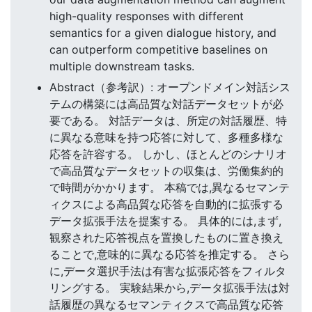
high-quality responses with different
semantics for a given dialogue history, and
can outperform competitive baselines on
multiple downstream tasks.
Abstract（参考訳）: オープンドメイン対話シス
テムの構築には高品質な対話データセットが必
要である。 対話データは、所定の対話履歴、特
に異なる意味を持つ応答に対して、多種多様な
応答を許容する。 しかし、ほとんどのシナリオ
で高品質なデータセットの収集は、労働集約的
で時間がかかります。 本稿では,異なるセマンテ
ィクスによる高品質な応答を自動的に拡張する
データ拡張手法を提案する。 具体的には,まず,
観察された応答視点を置換したものに置き換え
ることで,意味的に異なる応答を推定する。 さら
に,データ選択手法は有害な拡張応答をフィルタ
リングする。 実験結果から,データ拡張手法は対
話履歴の異なるセマンティクスで高品質な応答