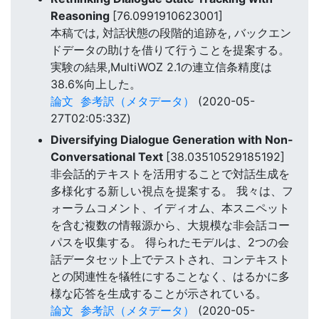
Reasoning
[76.0991910623001]
本稿では, 対話状態の段階的追跡を, バックエン
ドデータの助けを借りて行うことを提案する。
実験の結果,MultiWOZ 2.1の連立信条精度は
38.6%向上した。
論文
参考訳（メタデータ）
(2020-05-
27T02:05:33Z)
Diversifying Dialogue Generation with Non-
Conversational Text
[38.03510529185192]
非会話的テキストを活用することで対話生成を
多様化する新しい視点を提案する。 我々は、フ
ォーラムコメント、イディオム、本スニペット
を含む複数の情報源から、大規模な非会話コー
パスを収集する。 得られたモデルは、2つの会
話データセット上でテストされ、コンテキスト
との関連性を犠牲にすることなく、はるかに多
様な応答を生成することが示されている。
論文
参考訳（メタデータ）
(2020-05-