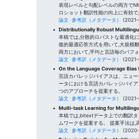
表現レベルと勾配レベルの両方でN
ロショット翻訳性能の向上に有効で
論文
参考訳（メタデータ）
(2021-
Distributionally Robust Multiling
本稿では,分散的ロバストな最適化に基づくMN
復的最適応答方式を用いて,大規模
両方において,平均と言語毎のパフ
論文
参考訳（メタデータ）
(2021-
On the Language Coverage Bias 
言語カバレッジバイアスは、ニュー
ータにおける言語カバレッジバイア
つのアプローチを提案する。
論文
参考訳（メタデータ）
(2021-
Multi-task Learning for Multilin
本稿では,bitextデータ上での
ムワークを提案する。 提案手法は
論文
参考訳（メタデータ）
(2020-