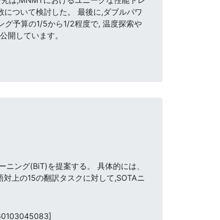
数について検討した。 最後に,ダブルパワ
予算の1/5から1/2程度で, 温度探索や
nmtで公開しています。
ング(BiT)を提案する。 具体的には、
対上の15の翻訳タスクに対して,SOTAニ
60103045083]