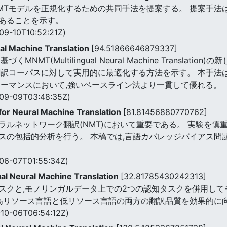
MTモデルを正規化するための共同手法を提案する。 提案手法
あることを示す。
09-10T10:52:21Z)
ual Machine Translation
[94.51866646879337]
MT(Multilingual Neural Machine Translat
翻訳コーパスに対して実用的に最適化する方法を示す。 本手法
ォーマンスにおいて,強いベースライン法より一貫して優れる。
09-09T03:48:35Z)
for Neural Machine Translation
[81.81456880770762]
ラルネットワーク翻訳(NMT)において重要である。 実験を慎
スの包括的分析を行う。 本稿では,言語カバレッジバイアス問題
06-07T01:55:34Z)
gual Neural Machine Translation
[32.81785430242313]
翻訳タスクと,モノリンガルデータ上での2つの認知タスクを併用
,高リソース言語と低リソース言語の両方の翻訳品質を効果的に
10-06T06:54:12Z)