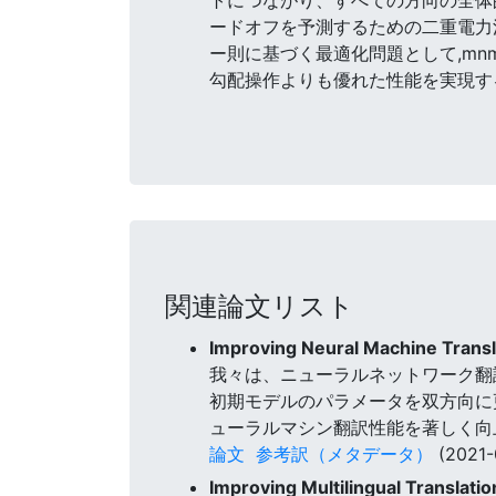
ードオフを予測するための二重電力法
ー則に基づく最適化問題として,mnm
勾配操作よりも優れた性能を実現する。 コード
関連論文リスト
Improving Neural Machine Transla
我々は、ニューラルネットワーク翻訳
初期モデルのパラメータを双方向に更
ューラルマシン翻訳性能を著しく向
論文
参考訳（メタデータ）
(2021-
Improving Multilingual Translati