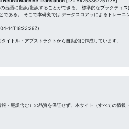
ual Neural Machine Translation
[130.54253367251738]
複数の言語に翻訳/翻訳することができる。 標準的なプラクティ
とである。 そこで本研究では,データスコアラによるトレーニ
04-14T18:23:28Z)
のタイトル・アブストラクトから自動的に作成しています。
情報・翻訳含む）の品質を保証せず、本サイト（すべての情報