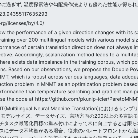
1/2に過ぎず, 温度探索法や勾配操作法よりも優れた性能が得ら
94355117635293
rg/licenses/by/4.0/
ow the performance of a given direction changes with its sa
aining over 200 multilingual models with various model size
rformance of certain translation direction does not always i
ective. Accordingly, scalarization method leads to a multita
there exists data imbalance in the training corpus, which p
ions. Based on our observations, we propose the Double Po
MT, which is robust across various languages, data adequac
lection problem in MNMT as an optimization problem based
erformance than temperature searching and gradient manipu
ease the code at https://github.com/pkunlp-icler/ParetoMNM
T(Multilingual Neural Machine Translation)
なモデルサイズ、データサイズ、言語方向の200以上の多言語
チタスク最適化目標の重み付けによって常に向上するとは限ら
スにデータ不均衡がある場合、従来のパレートフロントから逸
的なパフォーマンスを改善するための大きな課題となる。 本研