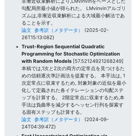
非漸近収束解析により,LMvinvinをベースとした
勾配局所最小値が得られた。 LMvinvinアルゴリ
ズムは,非漸近収束解析による大域最小解法であ
ることを示す。
論文
参考訳（メタデータ）
(2025-02-
26T15:13:08Z)
Trust-Region Sequential Quadratic
Programming for Stochastic Optimization
with Random Models
[57.52124921268249]
本稿では,1次と2次の両方の定常点を見つけるた
めの信頼逐次準計画法を提案する。 本手法は, 1
次定常点に収束するため, 対象対象の近似を最小
化して定義された各イテレーションの勾配ステ
ップを計算する。 2階定常点に収束するため,本
手法は負曲率を減少するヘッセン行列を探索す
る固有ステップも計算する。
論文
参考訳（メタデータ）
(2024-09-
24T04:39:47Z)
Fast Unconstrained Optimization via