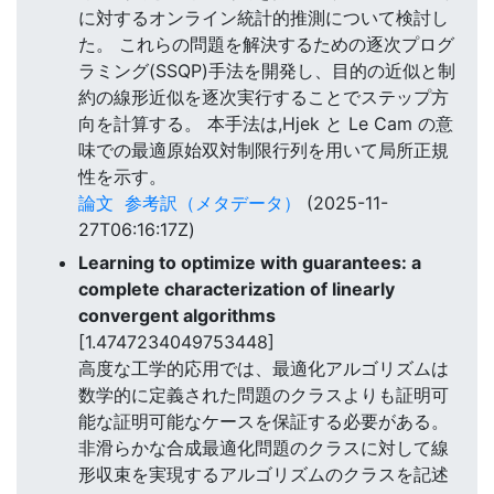
に対するオンライン統計的推測について検討し
た。 これらの問題を解決するための逐次プログ
ラミング(SSQP)手法を開発し、目的の近似と制
約の線形近似を逐次実行することでステップ方
向を計算する。 本手法は,Hjek と Le Cam の意
味での最適原始双対制限行列を用いて局所正規
性を示す。
論文
参考訳（メタデータ）
(2025-11-
27T06:16:17Z)
Learning to optimize with guarantees: a
complete characterization of linearly
convergent algorithms
[1.4747234049753448]
高度な工学的応用では、最適化アルゴリズムは
数学的に定義された問題のクラスよりも証明可
能な証明可能なケースを保証する必要がある。
非滑らかな合成最適化問題のクラスに対して線
形収束を実現するアルゴリズムのクラスを記述