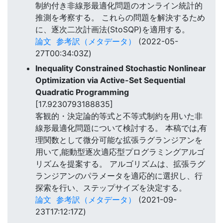
制約付き非線形最適化問題のオンライン統計的
推測を考察する。 これらの問題を解決するため
に、逐次二次計画法(StoSQP)を適用する。
論文
参考訳（メタデータ）
(2022-05-
27T00:34:03Z)
Inequality Constrained Stochastic Nonlinear
Optimization via Active-Set Sequential
Quadratic Programming
[17.9230793188835]
客観的・決定論的等式と不等式制約を用いた非
線形最適化問題について検討する。 本稿では,有
理関数として微分可能な拡張ラグランジアンを
用いて,能動型逐次適応型プログラミングアルゴ
リズムを提案する。 アルゴリズムは、拡張ラグ
ランジアンのパラメータを適応的に選択し、行
探索を行い、ステップサイズを決定する。
論文
参考訳（メタデータ）
(2021-09-
23T17:12:17Z)