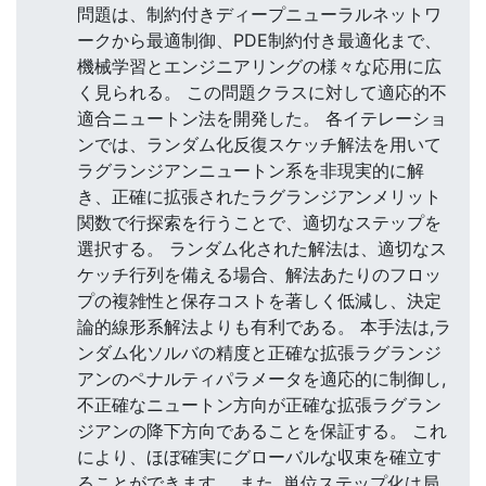
問題は、制約付きディープニューラルネットワ
ークから最適制御、PDE制約付き最適化まで、
機械学習とエンジニアリングの様々な応用に広
く見られる。 この問題クラスに対して適応的不
適合ニュートン法を開発した。 各イテレーショ
ンでは、ランダム化反復スケッチ解法を用いて
ラグランジアンニュートン系を非現実的に解
き、正確に拡張されたラグランジアンメリット
関数で行探索を行うことで、適切なステップを
選択する。 ランダム化された解法は、適切なス
ケッチ行列を備える場合、解法あたりのフロッ
プの複雑性と保存コストを著しく低減し、決定
論的線形系解法よりも有利である。 本手法は,ラ
ンダム化ソルバの精度と正確な拡張ラグランジ
アンのペナルティパラメータを適応的に制御し,
不正確なニュートン方向が正確な拡張ラグラン
ジアンの降下方向であることを保証する。 これ
により、ほぼ確実にグローバルな収束を確立す
ることができます。 また, 単位ステップ化は局