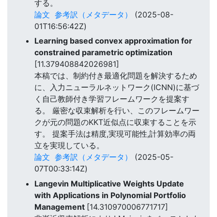
する。
論文
参考訳（メタデータ）
(2025-08-
01T16:56:42Z)
Learning based convex approximation for
constrained parametric optimization
[11.379408842026981]
本稿では、制約付き最適化問題を解決するため
に、入力ニューラルネットワーク(ICNN)に基づ
く自己教師付き学習フレームワークを提案す
る。 厳密な収束解析を行い、このフレームワー
クが元の問題のKKT近似点に収束することを示
す。 提案手法は精度,実現可能性,計算効率の両
立を実現している。
論文
参考訳（メタデータ）
(2025-05-
07T00:33:14Z)
Langevin Multiplicative Weights Update
with Applications in Polynomial Portfolio
Management
[14.310970006771717]