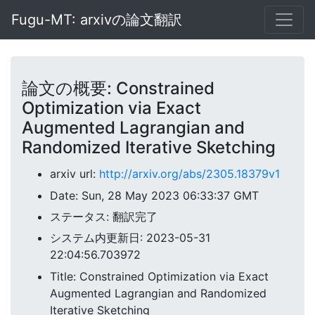
Fugu-MT: arxivの論文翻訳
論文の概要: Constrained
Optimization via Exact
Augmented Lagrangian and
Randomized Iterative Sketching
arxiv url:
http://arxiv.org/abs/2305.18379v1
Date: Sun, 28 May 2023 06:33:37 GMT
ステータス: 翻訳完了
システム内更新日: 2023-05-31
22:04:56.703972
Title: Constrained Optimization via Exact
Augmented Lagrangian and Randomized
Iterative Sketching