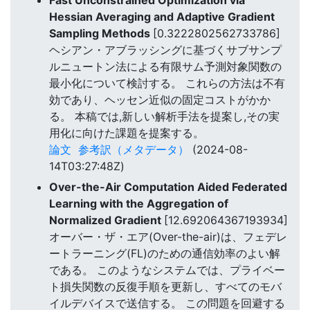
Hessian Averaging and Adaptive Gradient
Sampling Methods
[0.3222802562733786]
ヘシアン・アブラッシングに基づくサブサンプ
ルニュートン法による有限サム予測対象関数の
最小化について検討する。 これらの方法は不有
効であり、ヘッセン近似の固定コストがかか
る。 本稿では,新しい解析手法を提案し,その実
用化に向けた課題を提案する。
論文
参考訳（メタデータ）
(2024-08-
14T03:27:48Z)
Over-the-Air Computation Aided Federated
Learning with the Aggregation of
Normalized Gradient
[12.692064367193934]
オーバー・ザ・エア(Over-the-air)は、フェデレ
ートラーニング(FL)のための通信効率のよい解
である。 このようなシステムでは、プライベー
ト損失関数の反復手順を更新し、すべてのモバ
イルデバイスで送信する。 この問題を回避する