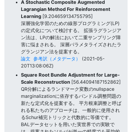
A Stochastic Composite Augmented
Lagrangian Method For Reinforcement
Learning
[9.204659134755795]
深層強化学習のための線形プログラミング(LP)
の定式化について検討する。 拡張ラグランジア
ン法は、LPの解法において二重サンプリング障
害に悩まされる。 深層パラメタライズされたラ
グランジアン法を提案する。
論文
参考訳（メタデータ）
(2021-05-
20T13:08:06Z)
Square Root Bundle Adjustment for Large-
Scale Reconstruction
[56.44094187152862]
QR分解によるランドマーク変数のnullspace
marginalizationに依存するバンドル調整問題の
新たな定式化を提案する。 平方根束調整と呼ば
れる私たちのアプローチは、一般的に使用され
るSchur補完トリックと代数的に等価です。
BALデータセットを用いた実世界での実験で
は、提案されたソルバが単一の精度でも平均的