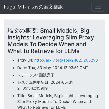
Fugu-MT: arxivの論文翻訳
論文の概要: Small Models, Big
Insights: Leveraging Slim Proxy
Models To Decide When and
What to Retrieve for LLMs
arxiv url:
http://arxiv.org/abs/2402.12052v3
Date: Thu, 30 May 2024 12:03:51 GMT
ステータス: 翻訳完了
システム内更新日: 2024-05-31
21:05:54.215999
Title: Small Models, Big Insights: Leveraging
Slim Proxy Models To Decide When and
What to Retrieve for LLMs