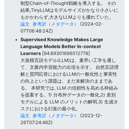
制型Chain-of-Thought戦略を導入する。 その
結果,TinyLLMはモデルサイズがかなり小さいに
もかかわらず,大きなLLMよりも優れていた。
論文
参考訳（メタデータ）
(2024-02-
07T06:48:24Z)
Supervised Knowledge Makes Large
Language Models Better In-context
Learners
[94.89301696512776]
大規模言語モデル(LLM)は、素早い工学を通し
て、文脈内学習能力の出現を示す。 自然言語理
解と質問応答におけるLLMの一般化性と事実性
の向上という課題は、まだ未解決のままであ
る。 本研究では, LLM の信頼性を高める枠組み
を提案する。1) 分布外データの一般化,2) 差別
モデルによる LLM のメリットの解明,3) 生成タ
スクにおける幻覚の最小化。
論文
参考訳（メタデータ）
(2023-12-
26T07:24:46Z)