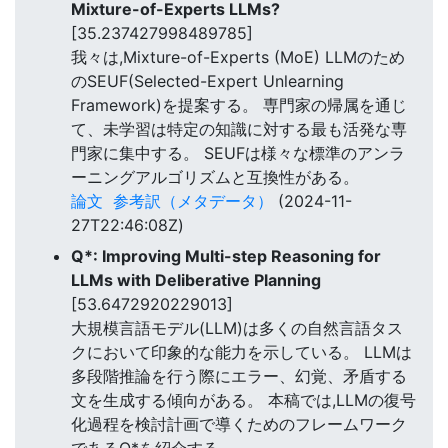
Mixture-of-Experts LLMs?
[35.237427998489785]
我々は,Mixture-of-Experts (MoE) LLMのため
のSEUF(Selected-Expert Unlearning
Framework)を提案する。 専門家の帰属を通じ
て、未学習は特定の知識に対する最も活発な専
門家に集中する。 SEUFは様々な標準のアンラ
ーニングアルゴリズムと互換性がある。
論文
参考訳（メタデータ）
(2024-11-
27T22:46:08Z)
Q*: Improving Multi-step Reasoning for
LLMs with Deliberative Planning
[53.6472920229013]
大規模言語モデル(LLM)は多くの自然言語タス
クにおいて印象的な能力を示している。 LLMは
多段階推論を行う際にエラー、幻覚、矛盾する
文を生成する傾向がある。 本稿では,LLMの復号
化過程を検討計画で導くためのフレームワーク
であるQ*を紹介する。