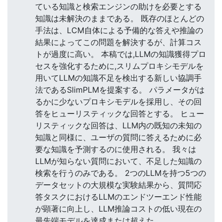
ている知識と検索エンジンの助けを必要とする
知識は未解決のままである。 既存のほとんどの
手法は、LCM自体による予備的な答えや推論の
結果によってこの問題を解決するが、計算コス
トが過度に高い。 本稿では,LLMの知識獲得プロ
セスを強化するために,スリムプロキシモデルを
用いてLLMの知識不足を検出する新しい協調手
法であるSlimPLMを提案する。 パラメータがは
るかに少ないプロキシモデルを採用し、その回
答をヒューリスティックな回答とする。 ヒュー
リスティックな回答は、LLM内の既知の未知の
知識と同様に、ユーザの質問に答えるために必
要な知識を予測するのに使用される。 我々は
LLMが知らない質問において、不足した知識の
検索を行うのみである。 2つのLLMを持つ5つの
データセットの大規模な実験結果から、質問応
答タスクにおけるLLMのエンドツーエンド性能
が顕著に向上し、LLM推論コストの低い現在の
最先端モデルを達成または超えた。