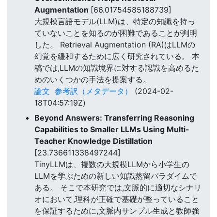
Augmentation
[66.01754585188739]
大規模言語モデル(LLM)は、特定の知識を持っ
ていないことを知るのが困難であることが判明
した。 Retrieval Augmentation (RA)はLLMの
幻覚を緩和するために広く研究されている。 本
稿では,LLMの知識境界に対する認識を高めるた
めのいくつかの手法を提案する。
論文
参考訳（メタデータ）
(2024-02-
18T04:57:19Z)
Beyond Answers: Transferring Reasoning
Capabilities to Smaller LLMs Using Multi-
Teacher Knowledge Distillation
[23.736611338497244]
TinyLLMは、複数の大規模LLMから小学生の
LLMを学ぶための新しい知識蒸留パラダイムで
ある。 そこで本研究では,文脈的に適切なシナリ
オにおいて,理科が正確で基礎が整っていること
を保証するために,文脈内サンプル生成と教師強