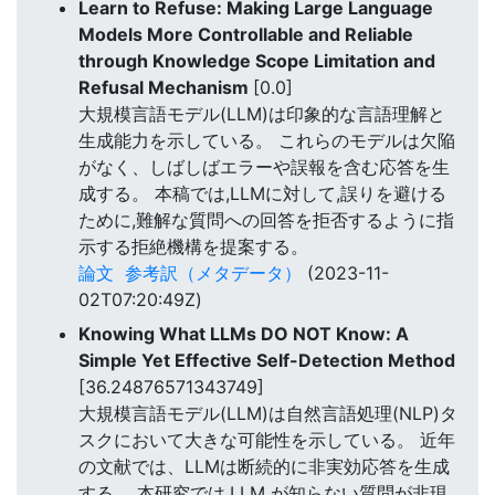
Learn to Refuse: Making Large Language
Models More Controllable and Reliable
through Knowledge Scope Limitation and
Refusal Mechanism
[0.0]
大規模言語モデル(LLM)は印象的な言語理解と
生成能力を示している。 これらのモデルは欠陥
がなく、しばしばエラーや誤報を含む応答を生
成する。 本稿では,LLMに対して,誤りを避ける
ために,難解な質問への回答を拒否するように指
示する拒絶機構を提案する。
論文
参考訳（メタデータ）
(2023-11-
02T07:20:49Z)
Knowing What LLMs DO NOT Know: A
Simple Yet Effective Self-Detection Method
[36.24876571343749]
大規模言語モデル(LLM)は自然言語処理(NLP)タ
スクにおいて大きな可能性を示している。 近年
の文献では、LLMは断続的に非実効応答を生成
する。 本研究では,LLM が知らない質問が非現