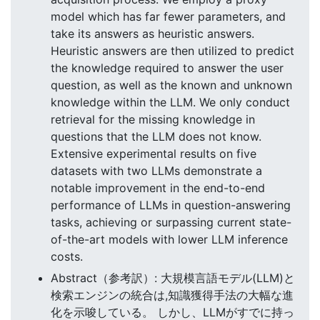
model which has far fewer parameters, and
take its answers as heuristic answers.
Heuristic answers are then utilized to predict
the knowledge required to answer the user
question, as well as the known and unknown
knowledge within the LLM. We only conduct
retrieval for the missing knowledge in
questions that the LLM does not know.
Extensive experimental results on five
datasets with two LLMs demonstrate a
notable improvement in the end-to-end
performance of LLMs in question-answering
tasks, achieving or surpassing current state-
of-the-art models with lower LLM inference
costs.
Abstract（参考訳）: 大規模言語モデル(LLM)と
検索エンジンの統合は,知識獲得手法の大幅な進
化を示唆している。 しかし、LLMがすでに持っ