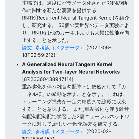
本稿では、過度にパラメータ化されたRNNの動
作に関する新たな洞察を提供する
RNTK(Recurrent Neural Tangent Kernel)を紹介
し、研究する。 56個の実世界のデータ実験によ
り、RNTKは他のカーネルよりも大幅に性能が向
上することを示した。
論文
参考訳（メタデータ）
(2020-06-
18T02:59:21Z)
A Generalized Neural Tangent Kernel
Analysis for Two-layer Neural Networks
[87.23360438947114]
重み劣化を伴う雑音勾配降下は依然として「カ
ーネル様」の挙動を示すことを示す。 これは、
トレーニング損失が一定の精度まで線形に収束
することを意味する。 また,重み劣化を伴う雑音
勾配勾配勾配で学習した2層ニューラルネットワ
ークに対して,新しい一般化誤差を確立する。
論文
参考訳（メタデータ）
(2020-02-
10T18:56:15Z)