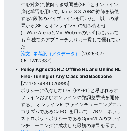
生を対象に,教師付き微調整(SFT)とオンライン
強化学習を用いて,Llama 3.3 70Bの教師を模倣
する2段階のパイプラインを用いた。 以上の結
果から,SFTとオンラインRLの組み合わせ
は,WorkArenaとMiniWob++のいずれにおいて
も,単独でのアプローチよりも一貫して優れてい
た。
論文
参考訳（メタデータ）
(2025-07-
05T17:12:33Z)
Policy Agnostic RL: Offline RL and Online RL
Fine-Tuning of Any Class and Backbone
[72.17534881026995]
ポリシーに依存しないRL(PA-RL)と呼ばれるオ
フラインおよびオンラインの微調整手法を開発
する。 オンラインRLファインチューニングアル
ゴリズムであるCal-QLを用いて、7Bジェネラリ
ストロボットポリシーであるOpenVLAのファイ
ンチューニングに成功した最初の結果を示す。