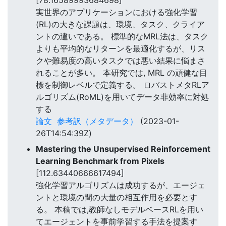
[78.16589993684698]
実世界のアプリケーションにおける強化学習
(RL)の大きな課題は、環境、タスク、クライア
ントの違いである。 標準的なMRL法は、タスク
よりも平均的なリターンを最適化するが、リス
クや難易度の高いタスクでは悪い結果に悩まさ
れることが多い。 本研究では, MRL の頑健な目
標を制御レベルで定義する。 ロバストメタRLア
ルゴリズム(RoML)を用いてデータ非効率に対処
する
論文
参考訳（メタデータ）
(2023-01-
26T14:54:39Z)
Mastering the Unsupervised Reinforcement
Learning Benchmark from Pixels
[112.63440666617494]
強化学習アルゴリズムは成功するが、エージェ
ントと環境の間の大量の相互作用を必要とす
る。 本稿では,教師なしモデルベースRLを用い
てエージェントを事前学習する手法を提案す