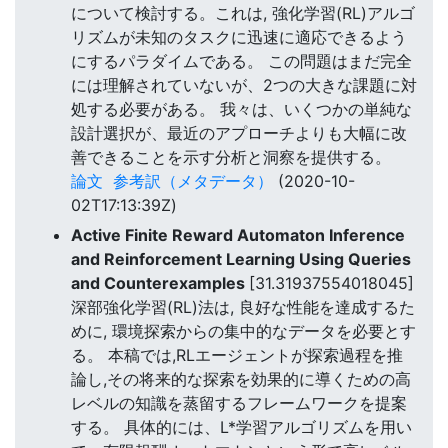
について検討する。これは, 強化学習(RL)アルゴ
リズムが未知のタスクに迅速に適応できるよう
にするパラダイムである。 この問題はまだ完全
には理解されていないが、2つの大きな課題に対
処する必要がある。 我々は、いくつかの単純な
設計選択が、最近のアプローチよりも大幅に改
善できることを示す分析と洞察を提供する。
論文
参考訳（メタデータ）
(2020-10-
02T17:13:39Z)
Active Finite Reward Automaton Inference
and Reinforcement Learning Using Queries
and Counterexamples
[31.31937554018045]
深部強化学習(RL)法は, 良好な性能を達成するた
めに, 環境探索からの集中的なデータを必要とす
る。 本稿では,RLエージェントが探索過程を推
論し,その将来的な探索を効果的に導くための高
レベルの知識を蒸留するフレームワークを提案
する。 具体的には、L*学習アルゴリズムを用い