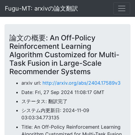
Fugu-MT: arxivの論文翻訳
論文の概要: An Off-Policy
Reinforcement Learning
Algorithm Customized for Multi-
Task Fusion in Large-Scale
Recommender Systems
arxiv url:
http://arxiv.org/abs/2404.17589v3
Date: Fri, 27 Sep 2024 11:08:17 GMT
ステータス: 翻訳完了
システム内更新日: 2024-11-09
03:03:34.773135
Title: An Off-Policy Reinforcement Learning
Algorithm Customized for Multi-Task Fusion