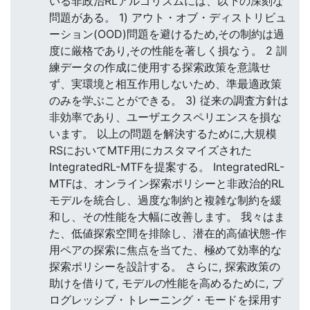
いる非政治RLアルゴリズムには、以下の深刻な
問題がある。 1) アウト・オブ・ディストリビュ
ーション(OOD)問題を避けるため,その制約は過
度に厳格であり,その性能を著しく損なう。 2 訓
練データの作成に使用する探索政策を意識せ
ず、実環境と相互作用しないため、準最適政策
のみを学ぶことができる。 3) 従来の調査方針は
非効率であり、ユーザエクスペリエンスを損な
います。 以上の問題を解決するために,大規模
RSにおいてMTF用にカスタマイズされた
IntegratedRL-MTFを提案する。 IntegratedRL-
MTFは、オンライン探索ポリシーと非政治的RL
モデルを統合し、過度な制約と複雑な制約を緩
和し、その性能を大幅に改善します。 我々はま
た、低値探索空間を排除し、潜在的高値状態-作
用ペアの探索に焦点を当てた、極めて効率的な
探索ポリシーを設計する。 さらに, 探索政策の
助けを借りて, モデルの性能を高めるために, プ
ログレッシブ・トレーニング・モードを採用す