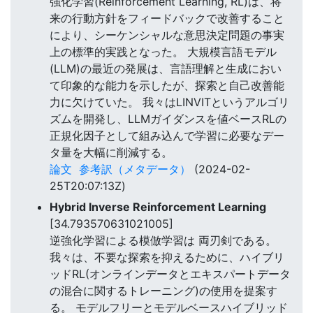
強化学習(Reinforcement Learning, RL)は、将
来の行動方針をフィードバックで改善すること
により、シーケンシャルな意思決定問題の事実
上の標準的実践となった。 大規模言語モデル
(LLM)の最近の発展は、言語理解と生成におい
て印象的な能力を示したが、探索と自己改善能
力に欠けていた。 我々はLINVITというアルゴリ
ズムを開発し、LLMガイダンスを値ベースRLの
正規化因子として組み込んで学習に必要なデー
タ量を大幅に削減する。
論文
参考訳（メタデータ）
(2024-02-
25T20:07:13Z)
Hybrid Inverse Reinforcement Learning
[34.793570631021005]
逆強化学習による模倣学習は 両刃剣である。
我々は、不要な探索を抑えるために、ハイブリ
ッドRL(オンラインデータとエキスパートデータ
の混合に関するトレーニング)の使用を提案す
る。 モデルフリーとモデルベースハイブリッド