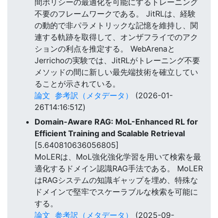
間ポリシーの最適化を可能にするトレーニング
不要のフレームワークである。 JitRLは、経験
の動的で非パラメトリックな記憶を維持し、関
連する軌跡を取得して、オンザフライでのアク
ションの利点を推定する。 WebArenaと
Jerrichoの実験では、JitRLがトレーニング不要
メソッドの間に新しい最先端技術を確立してい
ることが示されている。
論文
参考訳（メタデータ）
(2026-01-
26T14:16:51Z)
Domain-Aware RAG: MoL-Enhanced RL for
Efficient Training and Scalable Retrieval
[5.640810636056805]
MoLERは、MoL強化強化学習を用いて検索を最
適化するドメイン認識RAG手法である。 MoLER
はRAGシステムの知識ギャップを埋め、特殊な
ドメインで堅牢でスケーラブルな検索を可能に
する。
論文
参考訳（メタデータ）
(2025-09-