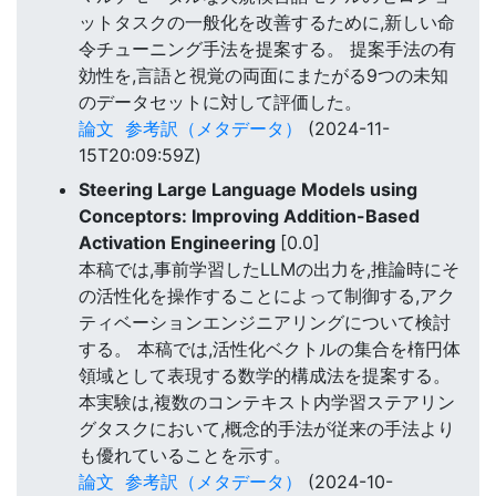
ットタスクの一般化を改善するために,新しい命
令チューニング手法を提案する。 提案手法の有
効性を,言語と視覚の両面にまたがる9つの未知
のデータセットに対して評価した。
論文
参考訳（メタデータ）
(2024-11-
15T20:09:59Z)
Steering Large Language Models using
Conceptors: Improving Addition-Based
Activation Engineering
[0.0]
本稿では,事前学習したLLMの出力を,推論時にそ
の活性化を操作することによって制御する,アク
ティベーションエンジニアリングについて検討
する。 本稿では,活性化ベクトルの集合を楕円体
領域として表現する数学的構成法を提案する。
本実験は,複数のコンテキスト内学習ステアリン
グタスクにおいて,概念的手法が従来の手法より
も優れていることを示す。
論文
参考訳（メタデータ）
(2024-10-