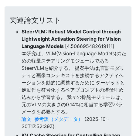
関連論文リスト
SteerVLM: Robust Model Control through
Lightweight Activation Steering for Vision
Language Models
[4.506695482619111]
本研究は、VLM(Vision-Language Models)のた
めの軽量ステアリングモジュールである
SteerVLMを紹介する。 提案手法は,言語モダリ
ティと画像コンテキストを接続するアクティベ
ーションを動的に調整するために,ターゲットと
逆動作を符号化するペアプロンプトの潜伏埋め
込みから学習する。 我々の操舵モジュールは、
元のVLMの大きさの0.14%に相当する学習パラ
メータを必要とする。
論文
参考訳（メタデータ）
(2025-10-
30T17:52:39Z)
KV Cache Steering for Controlling Frozen