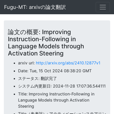
Fugu-MT: arxivの論文翻訳
論文の概要: Improving
Instruction-Following in
Language Models through
Activation Steering
arxiv url:
http://arxiv.org/abs/2410.12877v1
Date: Tue, 15 Oct 2024 08:38:20 GMT
ステータス: 翻訳完了
システム内更新日: 2024-11-28 17:07:36.544111
Title: Improving Instruction-Following in
Language Models through Activation
Steering
Title（参考訳）: アクティベーションステアリン