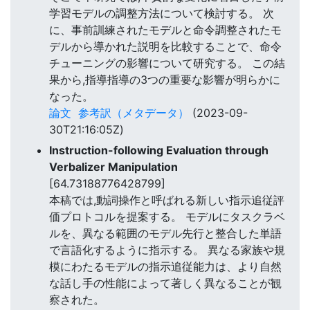
学習モデルの調整方法について検討する。 次
に、事前訓練されたモデルと命令調整されたモ
デルから導かれた説明を比較することで、命令
チューニングの影響について研究する。 この結
果から,指導指導の3つの重要な影響が明らかに
なった。
論文
参考訳（メタデータ）
(2023-09-
30T21:16:05Z)
Instruction-following Evaluation through
Verbalizer Manipulation
[64.73188776428799]
本稿では,動詞操作と呼ばれる新しい指示追従評
価プロトコルを提案する。 モデルにタスクラベ
ルを、異なる範囲のモデル先行と整合した単語
で言語化するように指示する。 異なる家族や規
模にわたるモデルの指示追従能力は、より自然
な話し手の性能によって著しく異なることが観
察された。