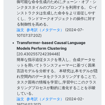
御可能な命令生成のために,チェーン・オブ・シ
ンクタスタイルのプロンプトを利用する。 C-イ
ンストラクタは生成した命令をより追従しやす
くし、ランドマークオブジェクトの操作に対す
る制御性を高める。
論文
参考訳（メタデータ）
(2024-07-
10T07:37:20Z)
Transformer-based Causal Language
Models Perform Clustering
[20.430255724239448]
簡単な指示追従タスクを導入し、合成データセ
ットを用いてトランスフォーマーに基づく因果
言語モデルを分析する。 本研究は,本モデルが隠
れ空間内のデータをクラスタリングすることで,
タスク固有の情報を学習し,学習中にこのクラス
タリングプロセスが動的に進化することを示唆
している。
論文
参考訳（メタデータ）
(2024-02-
19T14:02:31Z)