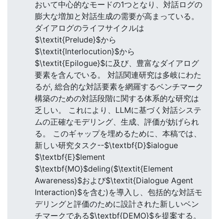
おいて中心的なモードの1つとなり、対話ログの
膨大な増加と対話生成の需要が高まっている。
ダイアログのライフサイクルは
$\textit{Prelude}$から
$\textit{Interlocution}$から
$\textit{Epilogue}$に及び、豊富なダイアログ
要素を含んでいる。 対話関連研究は多岐にわた
るが, 総合的な対話要素を網羅するベンチマーク
構築のための対話段階に関する体系的な研究は
乏しい。 これにより、LLMに基づく対話システ
ムの正確なモデリング、生成、評価が妨げられ
る。 このギャップを埋めるために、本稿では、
新しい研究タスク--$\textbf{D}$ialogue
$\textbf{E}$lement
$\textbf{MO}$deling($\textit{Element
Awareness}$および$\textit{Dialogue Agent
Interaction}$を含む)を導入し、包括的な対話モ
デリングと評価のために設計された新しいベン
チマークである$\textbf{DEMO}$を提案する。