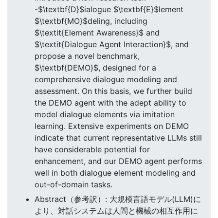
-$\textbf{D}$ialogue $\textbf{E}$lement
$\textbf{MO}$deling, including
$\textit{Element Awareness}$ and
$\textit{Dialogue Agent Interaction}$, and
propose a novel benchmark,
$\textbf{DEMO}$, designed for a
comprehensive dialogue modeling and
assessment. On this basis, we further build
the DEMO agent with the adept ability to
model dialogue elements via imitation
learning. Extensive experiments on DEMO
indicate that current representative LLMs still
have considerable potential for
enhancement, and our DEMO agent performs
well in both dialogue element modeling and
out-of-domain tasks.
Abstract（参考訳）: 大規模言語モデル(LLM)に
より、対話システムは人間と機械の相互作用に