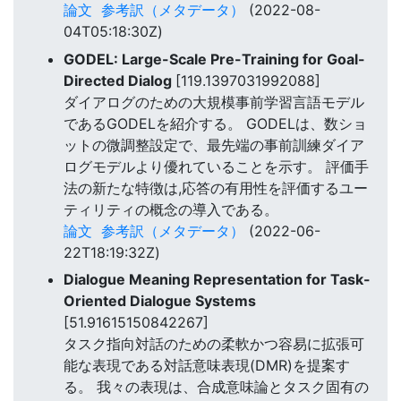
論文
参考訳（メタデータ）
(2022-08-
04T05:18:30Z)
GODEL: Large-Scale Pre-Training for Goal-
Directed Dialog
[119.1397031992088]
ダイアログのための大規模事前学習言語モデル
であるGODELを紹介する。 GODELは、数ショ
ットの微調整設定で、最先端の事前訓練ダイア
ログモデルより優れていることを示す。 評価手
法の新たな特徴は,応答の有用性を評価するユー
ティリティの概念の導入である。
論文
参考訳（メタデータ）
(2022-06-
22T18:19:32Z)
Dialogue Meaning Representation for Task-
Oriented Dialogue Systems
[51.91615150842267]
タスク指向対話のための柔軟かつ容易に拡張可
能な表現である対話意味表現(DMR)を提案す
る。 我々の表現は、合成意味論とタスク固有の