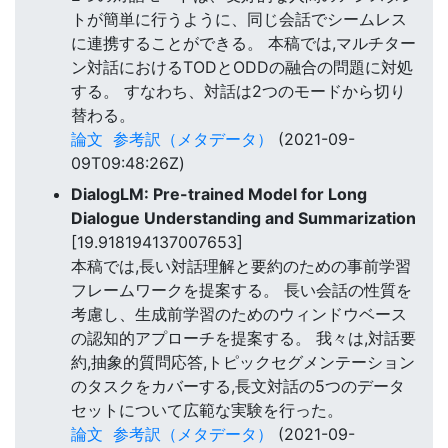
トが簡単に行うように、同じ会話でシームレス
に連携することができる。 本稿では,マルチター
ン対話におけるTODとODDの融合の問題に対処
する。 すなわち、対話は2つのモードから切り
替わる。
論文
参考訳（メタデータ）
(2021-09-
09T09:48:26Z)
DialogLM: Pre-trained Model for Long
Dialogue Understanding and Summarization
[19.918194137007653]
本稿では,長い対話理解と要約のための事前学習
フレームワークを提案する。 長い会話の性質を
考慮し、生成前学習のためのウィンドウベース
の認知的アプローチを提案する。 我々は,対話要
約,抽象的質問応答,トピックセグメンテーション
のタスクをカバーする,長文対話の5つのデータ
セットについて広範な実験を行った。
論文
参考訳（メタデータ）
(2021-09-