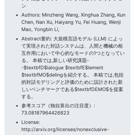
ン
Authors: Minzheng Wang, Xinghua Zhang, Kun
Chen, Nan Xu, Haiyang Yu, Fei Huang, Wenji
Mao, Yongbin Li,
Abstract要約: 大規模言語モデル (LLM) によっ
て実現された対話システムは、人間と機械の相
互作用において中心的なモードの1つとなってい
る。 本稿では,新しい研究課題-
-$textbfD$ialogue $textbfE$lement
$textbfMO$delingを紹介する。 本稿では,包括
的対話モデリングと評価のために設計された新
しいベンチマークである$textbfDEMO$を提案
する。
参考スコア（独自算出の注目度）:
73.08187964426823
License:
http://arxiv.org/licenses/nonexclusive-