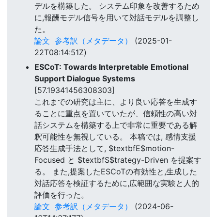
デルを構築した。 システム印象を改善するため
に,報酬モデル信号を用いて対話モデルを調整し
た。
論文
参考訳（メタデータ）
(2025-01-
22T08:14:51Z)
ESCoT: Towards Interpretable Emotional
Support Dialogue Systems
[57.19341456308303]
これまでの研究は主に、より良い応答を生成す
ることに重点を置いていたが、信頼性の高い対
話システムを構築する上で非常に重要である解
釈可能性を無視している。 本稿では, 感情支援
応答生成手法として, $textbfE$motion-
Focused と $textbfS$trategy-Driven を提案す
る。 また,提案したESCoTの有効性と,生成した
対話応答を検証するために,広範囲な実験と人的
評価を行った。
論文
参考訳（メタデータ）
(2024-06-