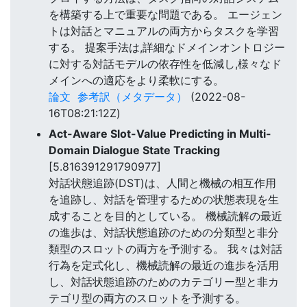
を構築する上で重要な問題である。 エージェン
トは対話とマニュアルの両方からタスクを学習
する。 提案手法は,詳細なドメインオントロジー
に対する対話モデルの依存性を低減し,様々なド
メインへの適応をより柔軟にする。
論文
参考訳（メタデータ）
(2022-08-
16T08:21:12Z)
Act-Aware Slot-Value Predicting in Multi-
Domain Dialogue State Tracking
[5.816391291790977]
対話状態追跡(DST)は、人間と機械の相互作用
を追跡し、対話を管理するための状態表現を生
成することを目的としている。 機械読解の最近
の進歩は、対話状態追跡のための分類型と非分
類型のスロットの両方を予測する。 我々は対話
行為を定式化し、機械読解の最近の進歩を活用
し、対話状態追跡のためのカテゴリー型と非カ
テゴリ型の両方のスロットを予測する。