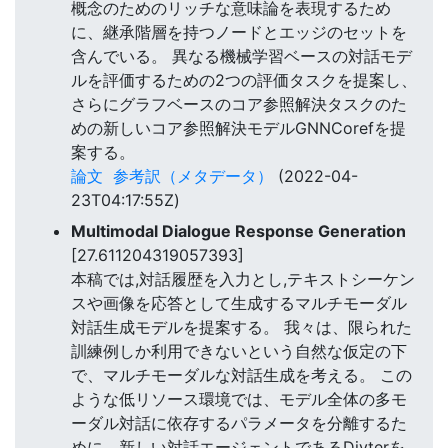
概念のためのリッチな意味論を表現するため
に、継承階層を持つノードとエッジのセットを
含んでいる。 異なる機械学習ベースの対話モデ
ルを評価するための2つの評価タスクを提案し、
さらにグラフベースのコア参照解決タスクのた
めの新しいコア参照解決モデルGNNCorefを提
案する。
論文
参考訳（メタデータ）
(2022-04-
23T04:17:55Z)
Multimodal Dialogue Response Generation
[27.611204319057393]
本稿では,対話履歴を入力とし,テキストシーケン
スや画像を応答として生成するマルチモーダル
対話生成モデルを提案する。 我々は、限られた
訓練例しか利用できないという自然な仮定の下
で、マルチモーダルな対話生成を考える。 この
ような低リソース環境では、モデル全体の多モ
ーダル対話に依存するパラメータを分離するた
めに、新しい対話エージェントであるDivterを