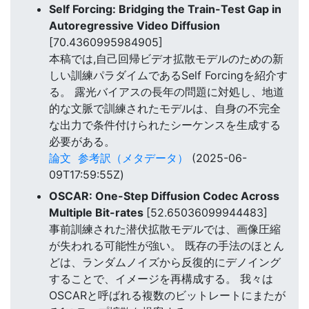
Self Forcing: Bridging the Train-Test Gap in
Autoregressive Video Diffusion
[70.4360995984905]
本稿では,自己回帰ビデオ拡散モデルのための新
しい訓練パラダイムであるSelf Forcingを紹介す
る。 露光バイアスの長年の問題に対処し、地道
的な文脈で訓練されたモデルは、自身の不完全
な出力で条件付けられたシーケンスを生成する
必要がある。
論文
参考訳（メタデータ）
(2025-06-
09T17:59:55Z)
OSCAR: One-Step Diffusion Codec Across
Multiple Bit-rates
[52.65036099944483]
事前訓練された潜伏拡散モデルでは、画像圧縮
が失われる可能性が強い。 既存の手法のほとん
どは、ランダムノイズから反復的にデノイング
することで、イメージを再構成する。 我々は
OSCARと呼ばれる複数のビットレートにまたが