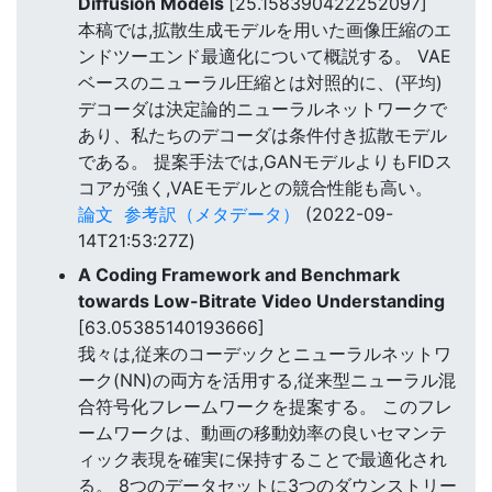
Diffusion Models
[25.158390422252097]
本稿では,拡散生成モデルを用いた画像圧縮のエ
ンドツーエンド最適化について概説する。 VAE
ベースのニューラル圧縮とは対照的に、(平均)
デコーダは決定論的ニューラルネットワークで
あり、私たちのデコーダは条件付き拡散モデル
である。 提案手法では,GANモデルよりもFIDス
コアが強く,VAEモデルとの競合性能も高い。
論文
参考訳（メタデータ）
(2022-09-
14T21:53:27Z)
A Coding Framework and Benchmark
towards Low-Bitrate Video Understanding
[63.05385140193666]
我々は,従来のコーデックとニューラルネットワ
ーク(NN)の両方を活用する,従来型ニューラル混
合符号化フレームワークを提案する。 このフレ
ームワークは、動画の移動効率の良いセマンテ
ィック表現を確実に保持することで最適化され
る。 8つのデータセットに3つのダウンストリー