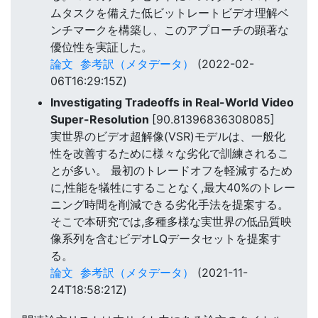
ムタスクを備えた低ビットレートビデオ理解ベ
ンチマークを構築し、このアプローチの顕著な
優位性を実証した。
論文
参考訳（メタデータ）
(2022-02-
06T16:29:15Z)
Investigating Tradeoffs in Real-World Video
Super-Resolution
[90.81396836308085]
実世界のビデオ超解像(VSR)モデルは、一般化
性を改善するために様々な劣化で訓練されるこ
とが多い。 最初のトレードオフを軽減するため
に,性能を犠牲にすることなく,最大40%のトレー
ニング時間を削減できる劣化手法を提案する。
そこで本研究では,多種多様な実世界の低品質映
像系列を含むビデオLQデータセットを提案す
る。
論文
参考訳（メタデータ）
(2021-11-
24T18:58:21Z)