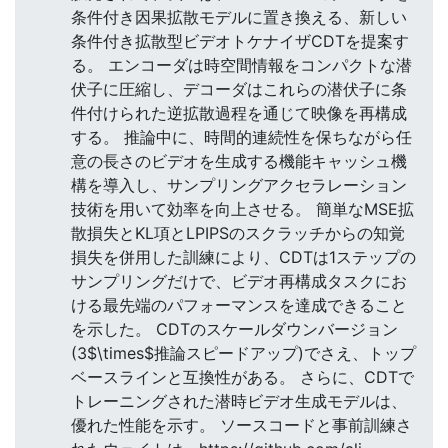
条件付き因果拡散モデルに置き換える、新しい
条件付き拡散型ビデオトケナイザCDTを提案す
る。 エンコーダは時空間情報をコンパクトな潜
伏子に圧縮し、デコーダはこれらの潜伏子に条
件付けられた逆拡散過程を通じて映像を再構成
する。 推論中に、時間的連続性を保ちながら任
意の長さのビデオを生成する機能キャッシュ機
構を導入し、サンプリングアクセラレーション
技術を用いて効率を向上させる。 簡単なMSE拡
散損失とKL項とLPIPSのスクラッチからの知覚
損失を併用した訓練により、CDTは1ステップの
サンプリングだけで、ビデオ再構成タスクにお
ける最先端のパフォーマンスを達成できること
を示した。 CDTのスケールダウンバージョン
(3$\times$推論スピードアップ)でさえ、トップ
ベースラインと互換性がある。 さらに、CDTで
トレーニングされた潜時ビデオ生成モデルは、
優れた性能を示す。 ソースコードと事前訓練さ