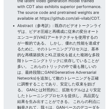
the latent video generation model trained
with CDT also exhibits superior performance.
The source code and pretrained weights are
available at https://github.com/ali-vilab/CDT.
Abstract（参考訳）: 既存のビデオトークンライ
ザは、ビデオ圧縮と再構成に従来の変分オート
エンコーダ(VAE)アーキテクチャを使用するの
が一般的である。 しかし、優れた性能を達成す
るために、そのトレーニングプロセスは、基本
的な再構築損失とKL正規化を超えた複雑な多段
階トレーニングトリックに依存していることが
多い。 これらのトリックの中で最も難しいの
は、最終段階にGAN(Generative Adversarial
Networks)を追加して敵のトレーニングを正確
に調整することであり、安定した収束を妨げ
る。 GANとは対照的に、拡散モデルはより安定
したトレーニングプロセスを提供し、高品質な
結果を生み出すことができる。 これらの利点に
触発されて、我々は、GANベースのデコーダを