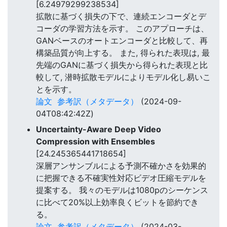
[6.24979299238534]
拡散に基づく損失の下で、連続エンコーダとデ
コーダの学習方法を示す。 このアプローチは、
GANベースのオートエンコーダと比較して、再
構築品質が向上する。 また, 得られた表現は, 最
先端のGANに基づく損失から得られた表現と比
較して, 潜時拡散モデルによりモデル化し易いこ
とを示す。
論文
参考訳（メタデータ）
(2024-09-
04T08:42:42Z)
Uncertainty-Aware Deep Video
Compression with Ensembles
[24.245365441718654]
深層アンサンブルによる予測不確かさを効果的
に把握できる不確実性対応ビデオ圧縮モデルを
提案する。 我々のモデルは1080pのシーケンス
に比べて20%以上効率良くビットを節約でき
る。
論文
参考訳（メタデータ）
(2024-03-