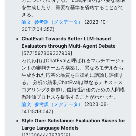
方について検討する。 LLM評価器は不要な基準
を生成したり、重要な基準を省略することがで
きる。
論文
参考訳（メタデータ）
(2023-10-
30T17:04:35Z)
ChatEval: Towards Better LLM-based
Evaluators through Multi-Agent Debate
[57.71597869337909]
われわれはChatEvalと呼ばれるマルチエージェ
ントの審判チームを構築し、異なるモデルから
生成された応答の品質を自律的に議論し評価す
る。 分析の結果,ChatEvalは単なるテキストス
コアリングを超越し,信頼性評価のための人間模
倣評価プロセスを提供することがわかった。
論文
参考訳（メタデータ）
(2023-08-
14T15:13:04Z)
Style Over Substance: Evaluation Biases for
Large Language Models
[17.13064447978519]