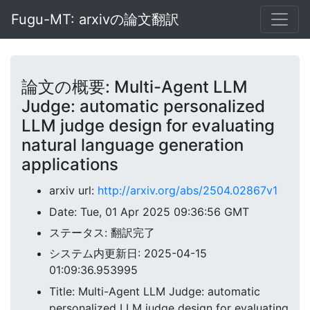
Fugu-MT: arxivの論文翻訳
論文の概要: Multi-Agent LLM
Judge: automatic personalized
LLM judge design for evaluating
natural language generation
applications
arxiv url:
http://arxiv.org/abs/2504.02867v1
Date: Tue, 01 Apr 2025 09:36:56 GMT
ステータス: 翻訳完了
システム内更新日: 2025-04-15
01:09:36.953995
Title: Multi-Agent LLM Judge: automatic
personalized LLM judge design for evaluating