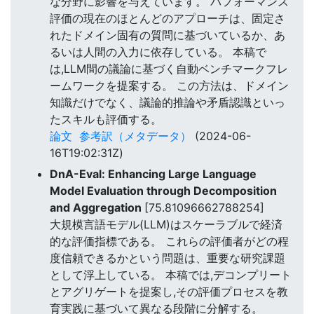
な分野に影響を与えています。 パフォーマンス
評価の現在のほとんどのアプローチは、固定さ
れたドメイン固有の質問に基づいているか、あ
るいは人間の入力に依存している。 本稿で
は,LLM間の議論に基づく自動ベンチマークフレ
ームワークを提案する。 この方法は、ドメイン
知識だけでなく、議論的推論や矛盾認識といっ
たスキルも評価する。
論文
参考訳（メタデータ）
(2024-06-
16T19:02:31Z)
DnA-Eval: Enhancing Large Language
Model Evaluation through Decomposition
and Aggregation
[75.81096662788254]
大規模言語モデル(LLM)はスケーラブルで経済
的な評価指標である。 これらの評価者がどの程
度信頼できるかという問題は、重要な研究課題
として浮上している。 本稿では,デコンプリート
とアグリゲートを提案し,その評価プロセスを教
育実践に基づいて異なる段階に分解する。