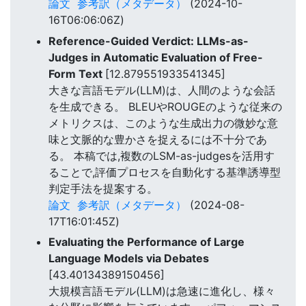
論文
参考訳（メタデータ）
(2024-10-
16T06:06:06Z)
Reference-Guided Verdict: LLMs-as-
Judges in Automatic Evaluation of Free-
Form Text
[12.879551933541345]
大きな言語モデル(LLM)は、人間のような会話
を生成できる。 BLEUやROUGEのような従来の
メトリクスは、このような生成出力の微妙な意
味と文脈的な豊かさを捉えるには不十分であ
る。 本稿では,複数のLSM-as-judgesを活用す
ることで,評価プロセスを自動化する基準誘導型
判定手法を提案する。
論文
参考訳（メタデータ）
(2024-08-
17T16:01:45Z)
Evaluating the Performance of Large
Language Models via Debates
[43.40134389150456]
大規模言語モデル(LLM)は急速に進化し、様々