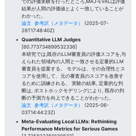
での評価実験を行ったところ,MAJ-EVALは評価
結果が人間の評価値とよく一致していることが
わかった。
論文
参考訳（メタデータ）
(2025-07-
28T17:48:40Z)
Quantitative LLM Judges
[60.773734899532336]
本研究では,既存のLLM審査員の評価スコアを,与
えられた領域内の人間と一致させる定量的LLM
審査員を提案する。 モデルは、その合理性とス
コアを使用して、元の審査員のスコアを改善す
るために訓練される。 実験の結果, 定量的な判
断は, ポストホックモデリングにより, 既存の判
断の予測力を向上できることがわかった。
論文
参考訳（メタデータ）
(2025-06-
03T14:44:23Z)
Meta-Evaluating Local LLMs: Rethinking
Performance Metrics for Serious Games