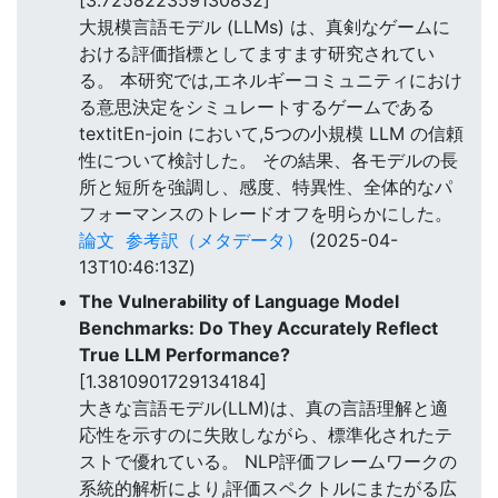
[3.725822359130832]
大規模言語モデル (LLMs) は、真剣なゲームに
おける評価指標としてますます研究されてい
る。 本研究では,エネルギーコミュニティにおけ
る意思決定をシミュレートするゲームである
textitEn-join において,5つの小規模 LLM の信頼
性について検討した。 その結果、各モデルの長
所と短所を強調し、感度、特異性、全体的なパ
フォーマンスのトレードオフを明らかにした。
論文
参考訳（メタデータ）
(2025-04-
13T10:46:13Z)
The Vulnerability of Language Model
Benchmarks: Do They Accurately Reflect
True LLM Performance?
[1.3810901729134184]
大きな言語モデル(LLM)は、真の言語理解と適
応性を示すのに失敗しながら、標準化されたテ
ストで優れている。 NLP評価フレームワークの
系統的解析により,評価スペクトルにまたがる広