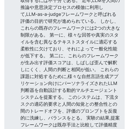
取得するには不十分である。 近年,LLMを人間の
推論や意思決定プロセスの模倣に利用し
て,LLM-as-a-judgeフレームワークと呼ばれる
評価の目的で研究が進められている。 しかし、
これらの既存のフレームワークには2つの大きな
制限がある。 第一に、様々な回答や真実のスタ
イルを含む異なるテキストスタイルに適応する
柔軟性に欠けており、それによって一般化性能
が低下する。 第二に、これらのフレームワーク
が生み出す評価スコアは、しばしば歪んで解釈
しにくく、人間の判断と相関が低い。 これらの
課題に対処するために,様々な自然言語生成アプ
リケーション向けにパーソナライズされたLLM
判断器を自動設計する動的マルチエージェント
システムを提案する。 このシステムは、下流タ
スクの適応的要求と人間の知覚との整合性との
間のトレードオフを、評価のプロンプトを反復
的に洗練し、バランスをとる。 実験の結果,提案
フレームワークは既存手法と比較して評価精度