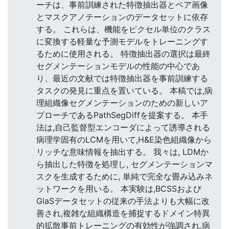
ーチは、事前訓練された特徴抽出器とペア画像
とマスクアノテーションのデータセットに依存
する。 これらは、機能をピクセル単位のクラス
に変換する軽量な予測モデルをトレーニングす
るために使用される。 特徴抽出器の選択は最終
セグメンテーションモデルの性能の中心であ
り、最近の文献では特徴抽出器を事前訓練する
タスクの発見に重点を置いている。 本稿では,病
理組織像セグメンテーションのための新しいア
プローチであるPathSegDiffを提案する。 本手
法は,自己監督型エンコーダによって誘導される
病理学固有のLCMを用いて,H&E染色組織像から
リッチな意味情報を抽出する。 我々は, LDMか
ら抽出した特徴を処理し, セグメンテーションマ
スクを生成するために, 単純で完全な畳み込みネ
ットワークを用いる。 本実験は,BCSSおよび
GlaSデータセットの従来の手法よりも大幅に改
善され,複雑な組織構造を捕捉するドメイン特異
的拡散事前トレーニングの有効性が強調され,病