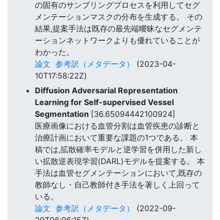
の固有のサンプリングプロセスを利用してセグ
メンテーションマスクの分布を生成する。 その
結果,提案手法は既存の最先端曖昧なセグメンテ
ーションネットワークよりも優れていることが
わかった。
論文
参考訳（メタデータ）
(2023-04-
10T17:58:22Z)
Diffusion Adversarial Representation
Learning for Self-supervised Vessel
Segmentation
[36.65094442100924]
医療画像における血管分割は血管疾患の診断と
治療計画において重要な課題の1つである。 本
稿では,拡散確率モデルと逆学習を併用した新し
い拡散逆表現学習(DARL)モデルを提案する。 本
手法は血管セグメンテーションにおいて,既存の
教師なし・自己教師付き手法を著しく上回って
いる。
論文
参考訳（メタデータ）
(2022-09-