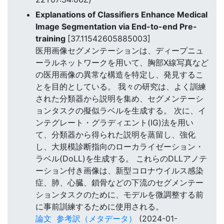
Explanations of Classifiers Enhance Medical
Image Segmentation via End-to-end Pre-
training
[37.11542605885003]
医用画像セグメンテーションは、ディープニュ
ーラルネットワークを用いて、胸部X線写真など
の医用画像の異常な構造を特定し、発見するこ
とを目的としている。 我々の研究は、よく訓練
された分類器から説明を集め、セグメンテーシ
ョンタスクの擬似ラベルを生成する。 次に、イ
ンテグレート・グラディエント(IG)法を用い
て、分類器から得られた説明を蒸留し、強化
し、大規模診断指向のローカライゼーション・
ラベル(DoLL)を生成する。 これらのDLLアノテ
ーション付き画像は、新型コロナウイルス感染
症、肺、心臓、鎖骨などの下流のセグメンテー
ションタスクのために、モデルを微調整する前
に事前訓練するために使用される。
論文
参考訳（メタデータ）
(2024-01-