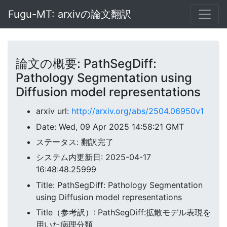
Fugu-MT: arxivの論文翻訳
論文の概要: PathSegDiff:
Pathology Segmentation using
Diffusion model representations
arxiv url:
http://arxiv.org/abs/2504.06950v1
Date: Wed, 09 Apr 2025 14:58:21 GMT
ステータス: 翻訳完了
システム内更新日: 2025-04-17
16:48:48.25999
Title: PathSegDiff: Pathology Segmentation
using Diffusion model representations
Title（参考訳）: PathSegDiff:拡散モデル表現を
用いた病理分類