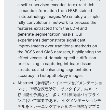
a self-supervised encoder, to extract rich
semantic information from H\&E stained
histopathology images. We employ a simple,
fully convolutional network to process the
features extracted from the LDM and
generate segmentation masks. Our
experiments demonstrate significant
improvements over traditional methods on
the BCSS and GlaS datasets, highlighting the
effectiveness of domain-specific diffusion
pre-training in capturing intricate tissue
structures and enhancing segmentation
accuracy in histopathology images.
Abstract（参考訳）: イメージセグメンテーショ
ンは、正確な疾患診断、サブタイプ、結果、生
存可能性予測など、多くの計算病理パイプライ
ンにおいて重要である。 セグメンテーションモ
デルをトレーニングするための一般的なアプロ