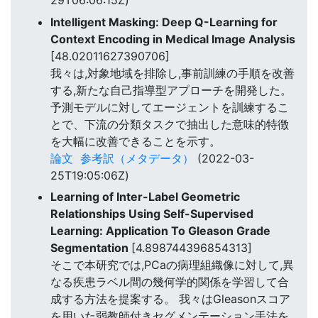
29T06:06:15Z)
Intelligent Masking: Deep Q-Learning for
Context Encoding in Medical Image Analysis
[48.02011627390706]
我々は,対象地域を排除し,事前訓練の手順を改善
する,新たな自己指導型アプローチを開発した。
予測モデルに対してエージェントを訓練するこ
とで、下流の分類タスクで抽出した意味的特徴
を大幅に改善できることを示す。
論文
参考訳（メタデータ）
(2022-03-
25T19:05:06Z)
Learning of Inter-Label Geometric
Relationships Using Self-Supervised
Learning: Application To Gleason Grade
Segmentation
[4.898744396854313]
そこで本研究では,PCaの病理組織像に対して,異
なる疾患ラベル間の幾何学的関係を学習して合
成する方法を提案する。 我々はGleasonスコア
を用いた弱教師付きセグメンテーション手法を