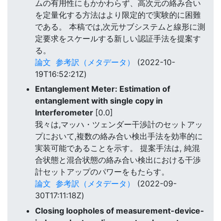
ムの有用性にもかかわらず、高次元の絡み合い
を定量化する方法はより限定的で実験的に困難
である。 本稿では,次元サブシステムと線形に測
定要求をスケールする新しい認証手法を提案す
る。
論文
参考訳（メタデータ）
(2022-10-
19T16:52:21Z)
Entanglement Meter: Estimation of
entanglement with single copy in
Interferometer
[0.0]
我々は,マッハ・ツェンダー干渉計のセットアッ
プにおいて,複数の絡み合い検出手法を効率的に
実装可能であることを示す。 提案手法は, 純混
合状態と混合状態の絡み合い検出における干渉
計セットアップのパワーをもたらす。
論文
参考訳（メタデータ）
(2022-09-
30T17:11:18Z)
Closing loopholes of measurement-device-