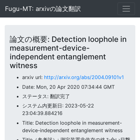
Fugu-MT: arxivの論文翻訳
論文の概要: Detection loophole in
measurement-device-
independent entanglement
witness
arxiv url:
http://arxiv.org/abs/2004.09101v1
Date: Mon, 20 Apr 2020 07:34:44 GMT
ステータス: 翻訳完了
システム内更新日: 2023-05-22
23:04:39.884216
Title: Detection loophole in measurement-
device-independent entanglement witness
Title（参考訳）: 測定装置非依存の絡み合い目撃