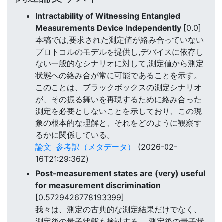
Intractability of Witnessing Entangled
Measurements Device Independently
[0.0]
本稿では,要求された測定値が絡み合っていない
プロトコルのモデルを提供し,デバイスに依存し
ない一般的なシナリオに対して,測定値から測定
状態への絡み合が常に可能であることを示す。
このことは、ブラックボックスの測定シナリオ
が、その振る舞いを再現するために絡み合った
測定を必要としないことを示しており、この現
象の根本的な理解と、それをどのように観察す
るかに関係している。
論文
参考訳（メタデータ）
(2026-02-
16T21:29:36Z)
Post-measurement states are (very) useful
for measurement discrimination
[0.5729426778193399]
我々は、測定の古典的な測定結果だけでなく、
測定後の量子状態も検討する。 測定後の量子状