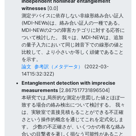
independent nonlinear entanglement
witnesses
[0.0]
測定デバイスに依存しない非線形絡み合い証人
(MDI-NEWs)は、絡み合い証人の一種である。
MDI-NEWの2つの障害カテゴリに対する応答に
ついて検討した。 我々は、MDI-NEWは、追加
の量子入力において同じ雑音下での線形の値と
比較して、より小さいか等しく頑健であること
を示す。
論文
参考訳（メタデータ）
(2022-03-
14T15:32:32Z)
Entanglement detection with imprecise
measurements
[2.867517731896504]
本研究では,局所的な測定が意図した値とほぼ一
致する場合の絡み検出について検討する。 我々
は、実験室で直接見積もることができる不正確
さという操作的概念を通じてこれを定式化しま
す。 少数の不正確さが、いくつかの有名な絡み
合いの目撃者を著しく損なう可能性があること