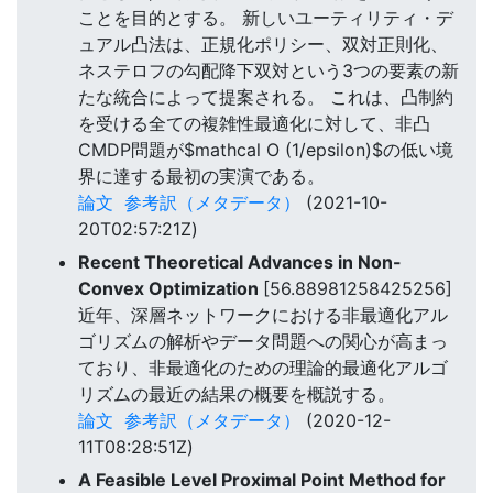
ことを目的とする。 新しいユーティリティ・デ
ュアル凸法は、正規化ポリシー、双対正則化、
ネステロフの勾配降下双対という3つの要素の新
たな統合によって提案される。 これは、凸制約
を受ける全ての複雑性最適化に対して、非凸
CMDP問題が$mathcal O (1/epsilon)$の低い境
界に達する最初の実演である。
論文
参考訳（メタデータ）
(2021-10-
20T02:57:21Z)
Recent Theoretical Advances in Non-
Convex Optimization
[56.88981258425256]
近年、深層ネットワークにおける非最適化アル
ゴリズムの解析やデータ問題への関心が高まっ
ており、非最適化のための理論的最適化アルゴ
リズムの最近の結果の概要を概説する。
論文
参考訳（メタデータ）
(2020-12-
11T08:28:51Z)
A Feasible Level Proximal Point Method for