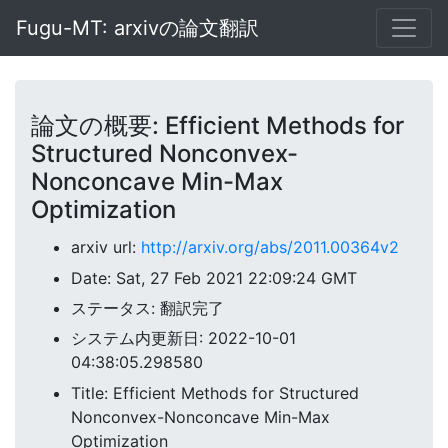
Fugu-MT: arxivの論文翻訳
論文の概要: Efficient Methods for
Structured Nonconvex-
Nonconcave Min-Max
Optimization
arxiv url:
http://arxiv.org/abs/2011.00364v2
Date: Sat, 27 Feb 2021 22:09:24 GMT
ステータス: 翻訳完了
システム内更新日: 2022-10-01
04:38:05.298580
Title: Efficient Methods for Structured
Nonconvex-Nonconcave Min-Max
Optimization