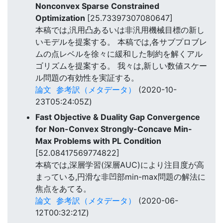
Nonconvex Sparse Constrained
Optimization
[25.73397307080647]
本稿では,汎用凸あるいは非汎用機械目標の新し
いモデルを提案する。 本稿では,各サブプロブレ
ムの点レベルを徐々に緩和した制約を解くアル
ゴリズムを提案する。 我々は,新しい数値スケー
ル問題の有効性を実証する。
論文
参考訳（メタデータ）
(2020-10-
23T05:24:05Z)
Fast Objective & Duality Gap Convergence
for Non-Convex Strongly-Concave Min-
Max Problems with PL Condition
[52.08417569774822]
本稿では,深層学習(深層AUC)により注目度が高
まっている,円滑な非凹部min-max問題の解法に
焦点をあてる。
論文
参考訳（メタデータ）
(2020-06-
12T00:32:21Z)