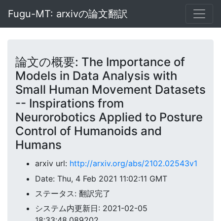
Fugu-MT: arxivの論文翻訳
論文の概要: The Importance of
Models in Data Analysis with
Small Human Movement Datasets
-- Inspirations from
Neurorobotics Applied to Posture
Control of Humanoids and
Humans
arxiv url:
http://arxiv.org/abs/2102.02543v1
Date: Thu, 4 Feb 2021 11:02:11 GMT
ステータス: 翻訳完了
システム内更新日: 2021-02-05
18:33:48.089202