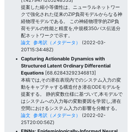
[1.4279471205248533]
提案した縮小等価性は、ニューラルネットワー
クで強化された従来のZIP負荷モデルからなる神
経物理モデルである。 この神経物理学的ZIP負
荷モデルの性能と精度を,中規模350バス伝送分
配ネットワークで示す。
論文
参考訳（メタデータ）
(2022-03-
20T15:34:48Z)
Capturing Actionable Dynamics with
Structured Latent Ordinary Differential
Equations
[68.62843292346813]
本稿では,その潜在表現内でのシステム入力の変
動をキャプチャする構造付き潜在ODEモデルを
提案する。 静的変数仕様に基づいて,本モデルで
はシステムへの入力毎の変動要因を学習し,潜在
空間におけるシステム入力の影響を分離する。
論文
参考訳（メタデータ）
(2022-02-
25T20:00:56Z)
EINNs: Epidemiologically-Informed Neural