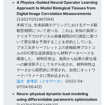
A Physics-Guided Neural Operator Learning
Approach to Model Biological Tissues from
Digital Image Correlation Measurements
[3.65211252467094]
本稿では, 生体組織モデリングにおけるデータ駆
動型相関について述べる。これは, 未知の負荷シ
ナリオ下でのデジタル画像相関(DIC)測定に基づ
いて変位場を予測することを目的としている。
ブタ三尖弁リーフレット上の多軸延伸プロトコ
ルのDIC変位追跡測定から材料データベースを
構築した。 材料応答は、負荷から結果の変位場
への解演算子としてモデル化され、材料特性は
データから暗黙的に学習され、自然にネットワ
ークパラメータに埋め込まれる。
論文
参考訳（メタデータ）
(2022-04-
01T04:56:41Z)
Neuro-physical dynamic load modeling
using differentiable parametric optimization