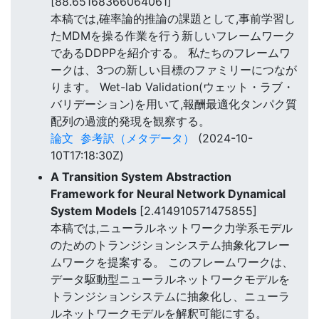
[88.65168366064061]
本稿では,確率論的推論の課題として,事前学習し
たMDMを操る作業を行う新しいフレームワーク
であるDDPPを紹介する。 私たちのフレームワ
ークは、3つの新しい目標のファミリーにつなが
ります。 Wet-lab Validation(ウェット・ラブ・
バリデーション)を用いて,報酬最適化タンパク質
配列の過渡的発現を観察する。
論文
参考訳（メタデータ）
(2024-10-
10T17:18:30Z)
A Transition System Abstraction
Framework for Neural Network Dynamical
System Models
[2.414910571475855]
本稿では,ニューラルネットワーク力学系モデル
のためのトランジションシステム抽象化フレー
ムワークを提案する。 このフレームワークは、
データ駆動型ニューラルネットワークモデルを
トランジションシステムに抽象化し、ニューラ
ルネットワークモデルを解釈可能にする。