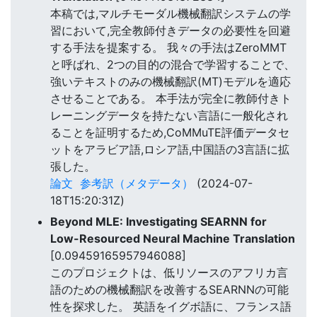
本稿では,マルチモーダル機械翻訳システムの学
習において,完全教師付きデータの必要性を回避
する手法を提案する。 我々の手法はZeroMMT
と呼ばれ、2つの目的の混合で学習することで、
強いテキストのみの機械翻訳(MT)モデルを適応
させることである。 本手法が完全に教師付きト
レーニングデータを持たない言語に一般化され
ることを証明するため,CoMMuTE評価データセ
ットをアラビア語,ロシア語,中国語の3言語に拡
張した。
論文
参考訳（メタデータ）
(2024-07-
18T15:20:31Z)
Beyond MLE: Investigating SEARNN for
Low-Resourced Neural Machine Translation
[0.09459165957946088]
このプロジェクトは、低リソースのアフリカ言
語のための機械翻訳を改善するSEARNNの可能
性を探求した。 英語をイグボ語に、フランス語