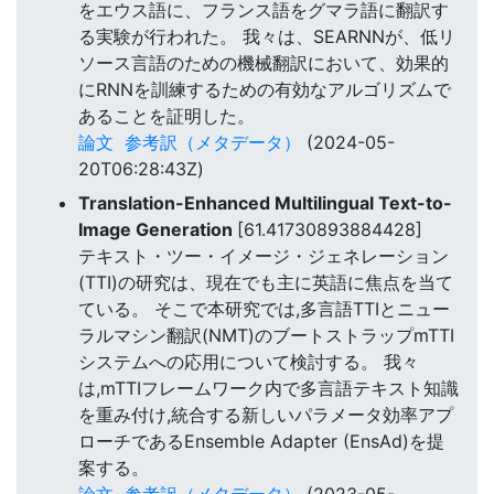
をエウス語に、フランス語をグマラ語に翻訳す
る実験が行われた。 我々は、SEARNNが、低リ
ソース言語のための機械翻訳において、効果的
にRNNを訓練するための有効なアルゴリズムで
あることを証明した。
論文
参考訳（メタデータ）
(2024-05-
20T06:28:43Z)
Translation-Enhanced Multilingual Text-to-
Image Generation
[61.41730893884428]
テキスト・ツー・イメージ・ジェネレーション
(TTI)の研究は、現在でも主に英語に焦点を当て
ている。 そこで本研究では,多言語TTIとニュー
ラルマシン翻訳(NMT)のブートストラップmTTI
システムへの応用について検討する。 我々
は,mTTIフレームワーク内で多言語テキスト知識
を重み付け,統合する新しいパラメータ効率アプ
ローチであるEnsemble Adapter (EnsAd)を提
案する。
論文
参考訳（メタデータ）
(2023-05-