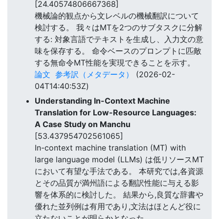
[24.40574806667368]
機械論的観点から文レベルの機械翻訳について
検討する。 我々はMTを2つのサブタスクに分解
する: 対象言語でテキストを生成し、入力文の意
味を保存する。 命令ベースのプロンプトに匹敵
する無命令MT性能を実現できることを示す。
論文
参考訳（メタデータ）
(2026-02-
04T14:40:53Z)
Understanding In-Context Machine
Translation for Low-Resource Languages:
A Case Study on Manchu
[53.437954702561065]
In-context machine translation (MT) with
large language model (LLMs) は低リソースMT
において有望な手法である。 本研究では,各資源
とその品質が満州語による翻訳性能に与える影
響を体系的に検討した。 結果から,良質な辞書や
優れた並列例は有用であり,文法はほとんど役に
立たないことが明らかとなった。