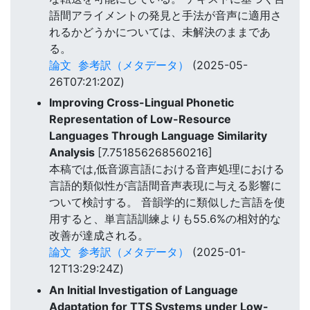
語間アライメントの発見と手法が音声に適用さ
れるかどうかについては、未解決のままであ
る。
論文
参考訳（メタデータ）
(2025-05-
26T07:21:20Z)
Improving Cross-Lingual Phonetic
Representation of Low-Resource
Languages Through Language Similarity
Analysis
[7.751856268560216]
本稿では,低音源言語における音声処理における
言語的類似性が言語間音声表現に与える影響に
ついて検討する。 音韻学的に類似した言語を使
用すると、単言語訓練よりも55.6%の相対的な
改善が達成される。
論文
参考訳（メタデータ）
(2025-01-
12T13:29:24Z)
An Initial Investigation of Language
Adaptation for TTS Systems under Low-