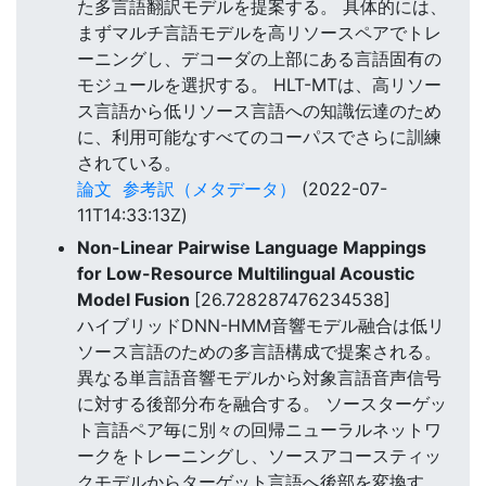
た多言語翻訳モデルを提案する。 具体的には、
まずマルチ言語モデルを高リソースペアでトレ
ーニングし、デコーダの上部にある言語固有の
モジュールを選択する。 HLT-MTは、高リソー
ス言語から低リソース言語への知識伝達のため
に、利用可能なすべてのコーパスでさらに訓練
されている。
論文
参考訳（メタデータ）
(2022-07-
11T14:33:13Z)
Non-Linear Pairwise Language Mappings
for Low-Resource Multilingual Acoustic
Model Fusion
[26.728287476234538]
ハイブリッドDNN-HMM音響モデル融合は低リ
ソース言語のための多言語構成で提案される。
異なる単言語音響モデルから対象言語音声信号
に対する後部分布を融合する。 ソースターゲッ
ト言語ペア毎に別々の回帰ニューラルネットワ
ークをトレーニングし、ソースアコースティッ
クモデルからターゲット言語へ後部を変換す