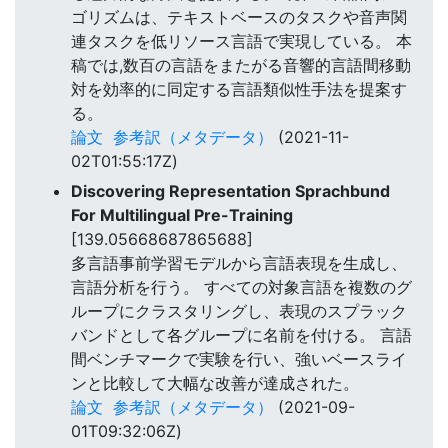
ゴリズムは、テキストベースのタスクや音声関
連タスクを低リソース言語で実現している。 本
稿では,数百の言語をまたがる音響的言語間移動
対を効率的に同定する言語類似性手法を提案す
る。
論文
参考訳（メタデータ）
(2021-11-
02T01:55:17Z)
Discovering Representation Sprachbund
For Multilingual Pre-Training
[139.05668687865688]
多言語事前学習モデルから言語表現を生成し、
言語分析を行う。 すべての対象言語を複数のグ
ループにクラスタリングし、表現のスプラック
バンドとして各グループに名前を付ける。 言語
間ベンチマークで実験を行い、強いベースライ
ンと比較して大幅な改善が達成された。
論文
参考訳（メタデータ）
(2021-09-
01T09:32:06Z)