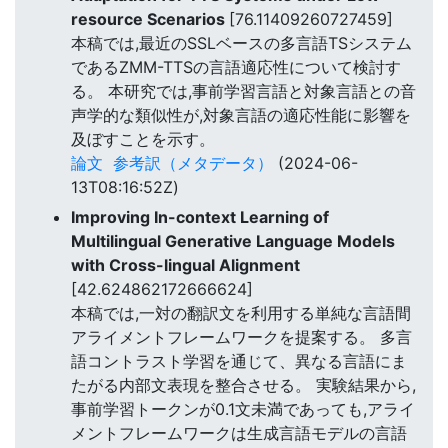
resource Scenarios
[76.11409260727459]
本稿では,最近のSSLベースの多言語TSシステム
であるZMM-TTSの言語適応性について検討す
る。 本研究では,事前学習言語と対象言語との音
声学的な類似性が,対象言語の適応性能に影響を
及ぼすことを示す。
論文
参考訳（メタデータ）
(2024-06-
13T08:16:52Z)
Improving In-context Learning of
Multilingual Generative Language Models
with Cross-lingual Alignment
[42.624862172666624]
本稿では,一対の翻訳文を利用する単純な言語間
アライメントフレームワークを提案する。 多言
語コントラスト学習を通じて、異なる言語にま
たがる内部文表現を整合させる。 実験結果から,
事前学習トークンが0.1文未満であっても,アライ
メントフレームワークは生成言語モデルの言語