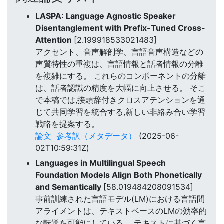
LASPA: Language Agnostic Speaker
Disentanglement with Prefix-Tuned Cross-
Attention
[2.199918533021483]
アクセント、音声解剖学、言語音声構造などの
声質特性の重複は、言語情報と話者情報の分離
を複雑にする。 これらのコンポーネントの分離
は、話者認識の精度を大幅に向上させる。 そこ
で本稿では,接頭辞付きクロスアテンションを通
じて共同学習を統合する,新しい非絡み合い学習
戦略を提案する。
論文
参考訳（メタデータ）
(2025-06-
02T10:59:31Z)
Languages in Multilingual Speech
Foundation Models Align Both Phonetically
and Semantically
[58.019484208091534]
事前訓練された言語モデル(LM)における言語間
アライメントは、テキストベースのLMの効率的
な転送を可能にしている。 テキストに基づく言