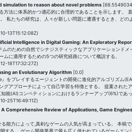
ted simulation to reason about novel problems
[68.554903
る方法に体系的かつ適応的に合理的であることを示します。 
る。 私たちの研究は、人々が新しい問題に遭遇するとき、どの
10-13T15:12:08Z)
icial Intelligence in Digital Gaming: An Exploratory Repo
ステムのための自然でシナジスティックなアプリケーションドメイン
ームに適用するための5つの研究経路について概説する。
12-18T17:32:27Z)
sing an Evolutionary Algorithm
[0.0]
tone』をプレイするエージェントの開発に進化的アルゴリズム(
ングアプローチによって自己学習を特徴とする。 提案された
知能(AI)コンペティションにおけるランナーアップ(6%)であ
10-25T16:49:11Z)
g: A Comprehensive Review of Applications, Game Engin
せる能力によって,真剣なゲームの人気が高まっている。 本稿
開する。 ゲーム開発業界で最も広く使われているゲームエンジ