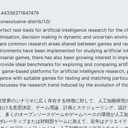
336371847479
nonexclusive-distrib/1.0/
ct test-beds for artificial intelligence research for the cha
imisation, decision making in dynamic and uncertain envir
n are common research areas shared between games and re
nments have been implemented for studying artificial intel
ersarial games, there has also been growing interest in imp
rovide ideal benchmarks for exploring and comparing artific
game-based platforms for artificial intelligence research
elligence with suitable games for testing and matching partic
, discusses the research trend induced by the evolution of 
ムは、現実世界のシナリオに広く存在する特徴に対して、人工知能研
おける意思決定、ゲーム理論、計画とスケジューリング、設計
。 多くのオープンソースゲームやゲームベースの環境が人工知
ボレーティブまたは対戦型ゲームに加えて、近年はクリエイテ
これらのプラットフォームは、人工知能のアイデアとテクニッ