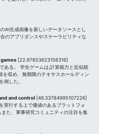
のAI生成画像を新しいデータソースとし
整合のアブリダンスやスケーラビリティな
on games
[22.97853623156316]
ズムである。 学生ゲームは,計算能力と近似能
成績を収め、無期限のテキサスホールディン
を倒した。
mand and control
[46.33784995107226]
を実行する上で価値のあるプラットフォ
成功もまた、軍事研究コミュニティの注目を集