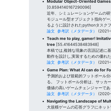
Modular Object-Oriented Games:
[0.8594140167290096]
近年、シミュレーションゲームの研
モジュール型オブジェクト指向ゲー
るように設計されたpythonタス
論文
参考訳（メタデータ）
(2021-
Teach me to play, gamer! Imitati
tree
[55.41644538483948]
本稿では,複雑な現象の言語記述に
動作を設計し,実装するための優れ
論文
参考訳（メタデータ）
(2021-
Game Plan: What AI can do for Foo
予測的および規範的フットボール分
る。 フットボール分析は、サッカ
価値の高いゲームチェンジャーであ
論文
参考訳（メタデータ）
(2020-
Navigating the Landscape of Mu
大規模ゲームの応答グラフにネット