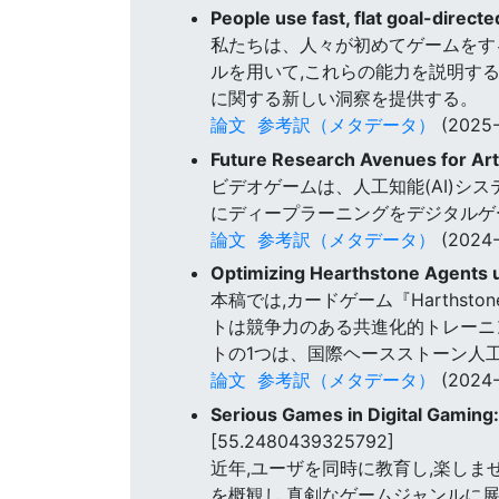
People use fast, flat goal-direc
私たちは、人々が初めてゲームをす
ルを用いて,これらの能力を説明す
に関する新しい洞察を提供する。
論文
参考訳（メタデータ）
(2025-
Future Research Avenues for Artif
ビデオゲームは、人工知能(AI)シ
にディープラーニングをデジタルゲ
論文
参考訳（メタデータ）
(2024-
Optimizing Hearthstone Agents u
本稿では,カードゲーム『Harths
トは競争力のある共進化的トレーニ
トの1つは、国際ヘースストーン人工
論文
参考訳（メタデータ）
(2024-
Serious Games in Digital Gamin
[55.2480439325792]
近年,ユーザを同時に教育し,楽しま
を概観し,真剣なゲームジャンルに展