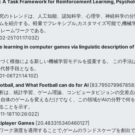
 A Task Framework for Reinforcement Learning, Psychol
究のトレンドは、人工知能、認知科学、心理学、神経科学の分野
ムを紹介する。軽量でフレキシブル,カスタマイズ可能で,機械学
クフレームワークである。
02-25T01:17:03Z)
ve learning in computer games via linguistic description
基づく模倣による新しい機械学習モデルを提案する。 この手法
た代替手段となる。
01-06T21:14:10Z)
tball, and What Football can do for AI
[83.795079967858
析は、統計学習、ゲーム理論、コンピュータビジョンの交差点
ー自体のゲームを変えるだけでなく、この領域がAIの分野で何
ることを示す。
11-18T10:26:02Z)
ltiplayer Games
[20.483315340460127]
ワーク測度を適用することで,ゲームのランドスケープを創出でき