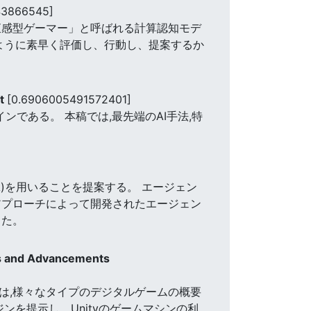
43866545]
直感型ゲーマー」と呼ばれる計算認知モデ
ように素早く評価し、行動し、提案するか
rt
[0.6906005491572401]
である。 本稿では,最先端のAI手法,特
EA)を用いることを提案する。 エージェン
アプローチによって開発されたエージェン
った。
es and Advancements
では,様々なタイプのデジタルゲームの概要
ンを提示し、Unityのゲームマシンの利