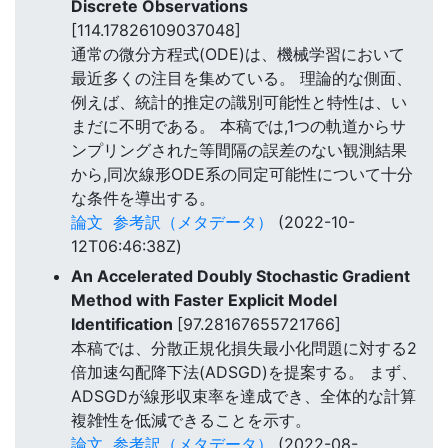
Discrete Observations
[114.17826109037048]
通常の微分方程式(ODE)は、機械学習において
最近多くの注目を集めている。 理論的な側面、
例えば、統計的推定の識別可能性と特性は、い
まだに不明である。 本稿では,1つの軌道からサ
ンプリングされた等間隔の誤差のない観測結果
から,同次線形ODE系の同定可能性について十分
な条件を導出する。
論文
参考訳（メタデータ）
(2022-10-
12T06:46:38Z)
An Accelerated Doubly Stochastic Gradient
Method with Faster Explicit Model
Identification
[97.28167655721766]
本稿では、分散正規化損失最小化問題に対する2
倍加速勾配降下法(ADSGD)を提案する。 まず、
ADSGDが線形収束率を達成でき、全体的な計算
複雑性を低減できることを示す。
論文
参考訳（メタデータ）
(2022-08-