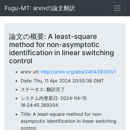
Fugu-MT: arxivの論文翻訳
論文の概要: A least-square
method for non-asymptotic
identification in linear switching
control
arxiv url:
http://arxiv.org/abs/2404.08120v1
Date: Thu, 11 Apr 2024 20:55:38 GMT
ステータス: 翻訳完了
システム内更新日: 2024-04-15
16:24:45.389204
Title: A least-square method for non-
asymptotic identification in linear switching
control