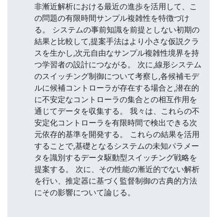
非漸近解析における最近の進歩を活用して、こ
の問題の有限時間サンプル複雑性を特徴づけ
る。 システムの事前知識を前提としない初期の
結果と比較して,提案手法はより小さな仮説クラ
スを生かし,次元自由なサンプル複雑性境界を持
つ学習者の設計につながる。 次に,線形システム
のスイッチング制御について考察し,各候補モデ
ルに候補コントローラが存在する場合と,潜在的
に不安定なコントローラの集合との相互作用を
通じてデータを収集する。 我々は、これらの不
安定化コントローラを有限時間で検出できる次
元依存的基準を開発する。 これらの結果を活用
することで,基礎となるシステムの未知パラメー
タを識別するデータ駆動型スイッチング戦略を
提案する。 次に、その性能の漸近的でない解析
を行い、推定器に基づく監督制御の古典的方法
にその影響について論じる。