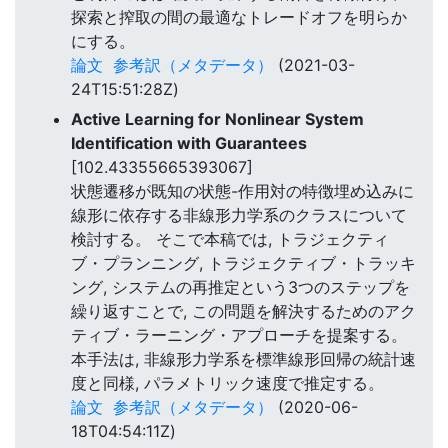
探索と搾取の間の最適なトレードオフを明らか
にする。
論文
参考訳（メタデータ）
(2021-03-
24T15:51:28Z)
Active Learning for Nonlinear System
Identification with Guarantees
[102.43355665393067]
状態遷移が既知の状態-作用対の特徴埋め込みに
線形に依存する非線形力学系のクラスについて
検討する。 そこで本稿では, トラジェクティ
ブ・プランニング, トラジェクティブ・トラッキ
ング, システムの再推定という3つのステップを
繰り返すことで, この問題を解決するためのアク
ティブ・ラーニング・アプローチを提案する。
本手法は, 非線形力学系を標準線形回帰の統計速
度と同様, パラメトリック速度で推定する。
論文
参考訳（メタデータ）
(2020-06-
18T04:54:11Z)