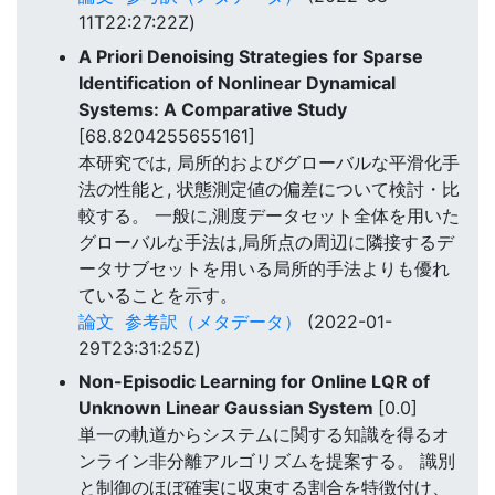
11T22:27:22Z)
A Priori Denoising Strategies for Sparse
Identification of Nonlinear Dynamical
Systems: A Comparative Study
[68.8204255655161]
本研究では, 局所的およびグローバルな平滑化手
法の性能と, 状態測定値の偏差について検討・比
較する。 一般に,測度データセット全体を用いた
グローバルな手法は,局所点の周辺に隣接するデ
ータサブセットを用いる局所的手法よりも優れ
ていることを示す。
論文
参考訳（メタデータ）
(2022-01-
29T23:31:25Z)
Non-Episodic Learning for Online LQR of
Unknown Linear Gaussian System
[0.0]
単一の軌道からシステムに関する知識を得るオ
ンライン非分離アルゴリズムを提案する。 識別
と制御のほぼ確実に収束する割合を特徴付け、