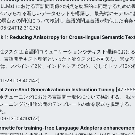
Models (LLMs) における言語間関係の弱点を効率的に同定す
ガルペアからなる新しいデータセットを構築し、最先端のモデル
間の弱点との関係について検討し,言語的関連言語が類似した演
05-24T12:31:27Z)
1: Reducing Anisotropy for Cross-lingual Semantic Text
性タスクは,言語間コミュニケーションやテキスト理解におけ
、言語間テキスト理解といった下流タスクに不可欠な、異なる
では、スペインで2位、インドネシアで3位、そしてトップ10
11-28T08:40:14Z)
l Zero-Shot Generalization in Instruction Tuning
[47.755
令チューニングにおける言語間一般化について検討する。 我
レーニングと推論の間のテンプレートの命令形式を規定する。 
た。
06-13T04:10:17Z)
thmetic for training-free Language Adapters enhancemen
言語演算法を提案する。 提案手法の有効性を,MAD-Xに基づ