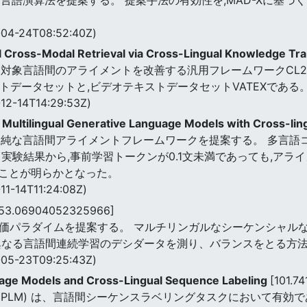
04-24T08:52:40Z)
 Cross-Modal Retrieval via Cross-Lingual Knowledge Tr
象言語間のアライメントを改善する汎用フレームワークCL2CMを
ストデータセットと,ビデオテキストデータセットVATEXである
12-14T14:29:53Z)
f Multilingual Generative Language Models with Cross-li
単純な言語間アライメントフレームワークを提案する。 多言語
実験結果から,事前学習トークンが0.1文未満であっても,ア
ことが明らかとなった。
11-14T11:24:08Z)
[53.06904052325966]
の評価パラダイムを提案する。 マルチリンガルなシーケンシャ
異なる言語間連続学習のデシダータを測り、バランスをとる方
05-23T09:25:43Z)
age Models and Cross-Lingual Sequence Labeling
[101.7
xPLM) は、言語間シーケンスラベリングタスクにおいて有効