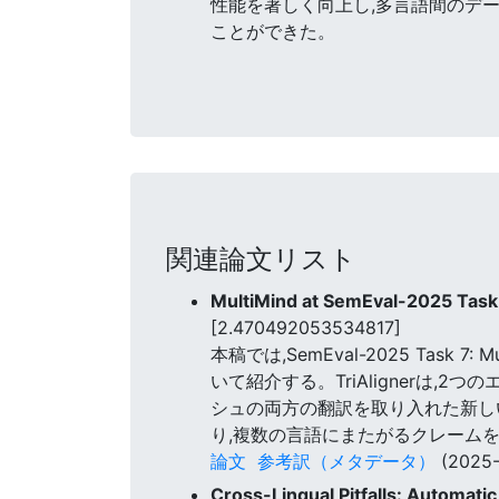
性能を著しく向上し,多言語間のデ
ことができた。
関連論文リスト
MultiMind at SemEval-2025 Task 
[2.470492053534817]
本稿では,SemEval-2025 Task 7: Mu
いて紹介する。TriAlignerは
シュの両方の翻訳を取り入れた新し
り,複数の言語にまたがるクレーム
論文
参考訳（メタデータ）
(2025-
Cross-Lingual Pitfalls: Automat