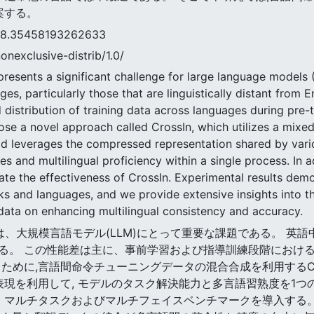
案する。
5458193262633
nonexclusive-distrib/1.0/
 presents a significant challenge for large language models
ges, particularly those that are linguistically distant from
istribution of training data across languages during pre-tr
se a novel approach called CrossIn, which utilizes a mixed
od leverages the compressed representation shared by vari
ies and multilingual proficiency within a single process. In 
te the effectiveness of CrossIn. Experimental results demo
s and languages, and we provide extensive insights into th
 data on enhancing multilingual consistency and accuracy.
習熟度は、大規模言語モデル(LLM)にとって重要な課題である。 
る。 この性能差は主に、事前学習および指導訓練段階におけ
ために,言語間命令チューニングデータの混合合成を利用するCro
表現を利用して, モデルのタスク解決能力と多言語習熟度を1つ
めに、マルチタスクおよびマルチフェイスベンチマークを導入する