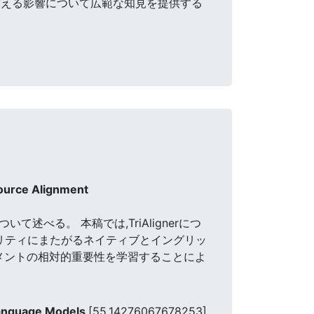
与える影響について広範な知見を提供する
Source Alignment
rievalについて述べる。 本稿では,TriAlignerにつ
モダリティにまたがるネイティブとイングリッ
メントの相対的重要性を学習することによ
 Language Models
[55.14276067678253]