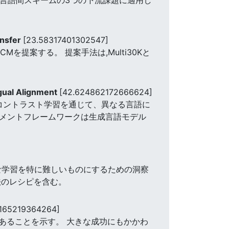
ansfer
[23.58317401302547]
提案する。 提案手法は,Multi30Kと
。
ngual Alignment
[42.624862172666624]
コントラスト学習を通じて、異なる言語に
ライメントフレームワークは生成言語モデル
ルな学習を特に難しいものにするための洞察
法のレシピを含む。
4165219364264]
であることを示す。 大きな成功にもかかわ