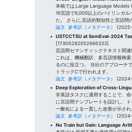
本稿では,Large Language 
16言語で6,000以上のバイリン
た。 さらに,言語的類似性と言語
論文
参考訳（メタデータ）
(2025-
USTCCTSU at SemEval-2024 Task 
[17.905282052666333]
言語間セマンティックテキスト関連
これは、機械翻訳、多言語情報検索
るのに役立つ。 当社のアプローチ
トラックCで行われます。
論文
参考訳（メタデータ）
(2024-
Deep Exploration of Cross-Lingua
非英語タスクに適用することで、命
に言語間テンプレートを設計し、ト
一般化による一貫した改善が示され
論文
参考訳（メタデータ）
(2024-
No Train but Gain: Language Ari
本稿では,学習不要な後処理が可能な