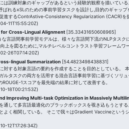
には訓練対象のギャップがあるという経験的観察を描いている。
)と呼ばれるxSLのための事前学習タスクを設計し,目的のギャッ
trAstive-Consistency Regularization (CACR
04-11T15:55:20Z)
g for Cross-Lingual Alignment
[35.33431650608965]
)のような言語間事前学習モデルは、様々な言語間下流のNLPタス
の向上を図るために,マルチレベルコントラスト学習フレームワ
02-26T07:14:20Z)
Cross-lingual Summarization
[54.4823498438831]
に対する対象言語の要約を作成することを目的としている。 本
ガルタスクの両方を活用する混合言語事前学習に基づくソリュ
,英語)のROUGE-1スコアを最先端の結果に対して改善する。
10-18T00:21:53Z)
and Improving Multi-task Optimization in Massively Multil
を通して多言語最適化のブラックボックスを覗き込もうとする
く相関している。 そこで我々はGradient Vaccineと
10-12T17:26:34Z)