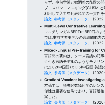
らず、事前学習と微調整の段階の間
ブ・スパン・マスキング(CLISM
利用して入力並列表現間の一貫性を促進するCon
論文
参考訳（メタデータ）
(2022-
Multi-Level Contrastive Learnin
マルチリンガルBERT(mBERT
では,事前学習モデルの言語間能力
論文
参考訳（メタデータ）
(2022-
Mixed-Lingual Pre-training for 
言語間の要約は、ソース言語の記事
ク付き言語モデルのようなモノリン
は,2.82(中国語)と1.15(中国語
論文
参考訳（メタデータ）
(2020-
Gradient Vaccine: Investigating 
本稿では、損失関数幾何学のレンズ
似性は重要な信号であり、言語近接とよ
案した。
論文
参考訳（メタデータ）
(2020-