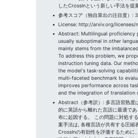
したCrossInという新しい手法を提
参考スコア（独自算出の注目度）: 38.3
License: http://arxiv.org/licenses/
Abstract: Multilingual proficiency
usually suboptimal in other langua
mainly stems from the imbalanced d
To address this problem, we propo
instruction tuning data. Our meth
the model's task-solving capabilit
multi-faceted benchmark to evalua
improves performance across task
and the integration of translation
Abstract（参考訳）: 多言語
的に英語から離れた言語に最適であ
布に起因する。 この問題に対処する
案手法は, 各種言語が共有する圧縮
CrossInの有効性を評価するた