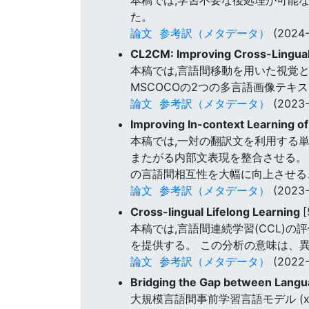
た。
論文
参考訳（メタデータ）
(2024-
CL2CM: Improving Cross-Lingual
本稿では,言語間移動を用いた視覚と対
MSCOCOの2つの多言語画像テキ
論文
参考訳（メタデータ）
(2023-
Improving In-context Learning o
本稿では,一対の翻訳文を利用する
またがる内部文表現を整合させる。 
の言語間相互性を大幅に向上させる
論文
参考訳（メタデータ）
(2023-
Cross-lingual Lifelong Learning
本稿では,言語間連続学習(CCL)
を提供する。 この分析の意味は、
論文
参考訳（メタデータ）
(2022-
Bridging the Gap between Langu
大規模言語間事前学習言語モデル (