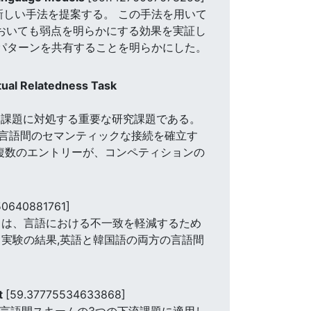
るための新しい手法を提案する。 この手法を用いて
においても弱点を明らかにする効果を実証し
奏パターンを共有することを明らかにした。
ual Relatedness Task
る課題に対処する重要な研究課題である。
言語間のセマンティックな接続を確立す
の複数のエントリーが、コンペティションの
50640881761]
々は、言語における不一致を軽減するため
実験の結果,英語と韓国語の両方の言語間
t
[59.37775534633868]
く言語間スキームの3つの下流課題に適用し