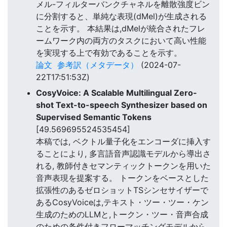
メル-フィルターバンクチャネルを離散強度ビン
に分割すると、単純な表現(dMel)が生成される
ことを示す。 本結果は,dMelが統合されたフレ
ームワーク内の両方のタスクにおいて高い性能
を実現する上で有効であることを示す。
論文
参考訳（メタデータ）
(2024-07-
22T17:51:53Z)
CosyVoice: A Scalable Multilingual Zero-
shot Text-to-speech Synthesizer based on
Supervised Semantic Tokens
[49.569695524535454]
本稿では, ベクトル量子化をエンコーダに挿入す
ることにより, 多言語音声認識モデルから導出さ
れる, 教師付きセマンティックトークンを用いた
音声表現を提案する。 トークンをベースとした
拡張性のあるゼロショットTSシンセサイザーで
あるCosyVoiceは,テキスト・ツー・ツー・ケン
生成のためのLLMと,トークン・ツー・音声合成
のための条件付きフローマッチングモデルから