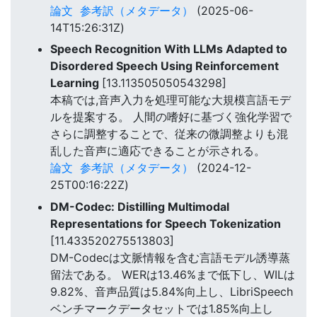
論文
参考訳（メタデータ）
(2025-06-
14T15:26:31Z)
Speech Recognition With LLMs Adapted to
Disordered Speech Using Reinforcement
Learning
[13.113505050543298]
本稿では,音声入力を処理可能な大規模言語モデ
ルを提案する。 人間の嗜好に基づく強化学習で
さらに調整することで、従来の微調整よりも混
乱した音声に適応できることが示される。
論文
参考訳（メタデータ）
(2024-12-
25T00:16:22Z)
DM-Codec: Distilling Multimodal
Representations for Speech Tokenization
[11.433520275513803]
DM-Codecは文脈情報を含む言語モデル誘導蒸
留法である。 WERは13.46%まで低下し、WILは
9.82%、音声品質は5.84%向上し、LibriSpeech
ベンチマークデータセットでは1.85%向上し