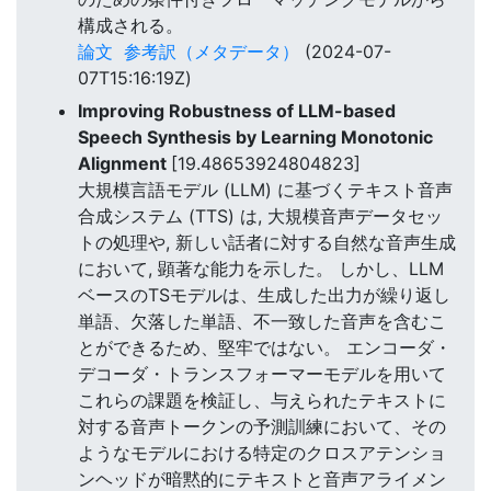
構成される。
論文
参考訳（メタデータ）
(2024-07-
07T15:16:19Z)
Improving Robustness of LLM-based
Speech Synthesis by Learning Monotonic
Alignment
[19.48653924804823]
大規模言語モデル (LLM) に基づくテキスト音声
合成システム (TTS) は, 大規模音声データセッ
トの処理や, 新しい話者に対する自然な音声生成
において, 顕著な能力を示した。 しかし、LLM
ベースのTSモデルは、生成した出力が繰り返し
単語、欠落した単語、不一致した音声を含むこ
とができるため、堅牢ではない。 エンコーダ・
デコーダ・トランスフォーマーモデルを用いて
これらの課題を検証し、与えられたテキストに
対する音声トークンの予測訓練において、その
ようなモデルにおける特定のクロスアテンショ
ンヘッドが暗黙的にテキストと音声アライメン