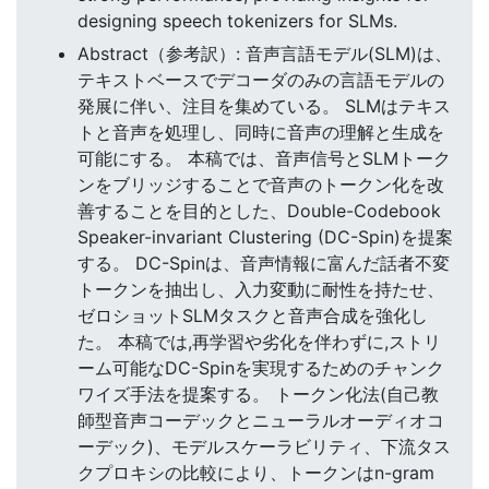
designing speech tokenizers for SLMs.
Abstract（参考訳）: 音声言語モデル(SLM)は、
テキストベースでデコーダのみの言語モデルの
発展に伴い、注目を集めている。 SLMはテキス
トと音声を処理し、同時に音声の理解と生成を
可能にする。 本稿では、音声信号とSLMトーク
ンをブリッジすることで音声のトークン化を改
善することを目的とした、Double-Codebook
Speaker-invariant Clustering (DC-Spin)を提案
する。 DC-Spinは、音声情報に富んだ話者不変
トークンを抽出し、入力変動に耐性を持たせ、
ゼロショットSLMタスクと音声合成を強化し
た。 本稿では,再学習や劣化を伴わずに,ストリ
ーム可能なDC-Spinを実現するためのチャンク
ワイズ手法を提案する。 トークン化法(自己教
師型音声コーデックとニューラルオーディオコ
ーデック)、モデルスケーラビリティ、下流タス
クプロキシの比較により、トークンはn-gram