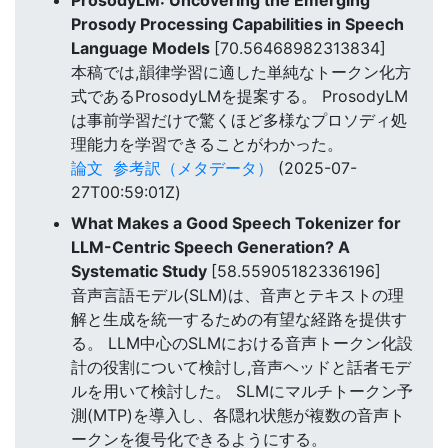
ProsodyLM: Uncovering the Emerging
Prosody Processing Capabilities in Speech
Language Models
[70.56468982313834]
本稿では,韻律学習に適した単純なトークン化方
式であるProsodyLMを提案する。 ProsodyLM
は事前学習だけで驚くほど多様なプロソディ処
理能力を学習できることがわかった。
論文
参考訳（メタデータ）
(2025-07-
27T00:59:01Z)
What Makes a Good Speech Tokenizer for
LLM-Centric Speech Generation? A
Systematic Study
[58.55905182336196]
音声言語モデル(SLM)は、音声とテキストの理
解と生成を統一するための有望な経路を提供す
る。 LLM中心のSLMにおける音声トークン化設
計の役割について検討し,音声ヘッドと話者モデ
ルを用いて検討した。 SLMにマルチトークン予
測(MTP)を導入し、各隠れ状態が複数の音声ト
ークンを復号化できるようにする。