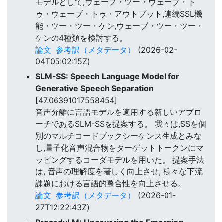
モデルとして,ウェーブ・ツー・ウェーブ・ト
ゥ・ウェーブ・トゥ・アウトプット,連続SSL機
能・ツー・ツー・ケン,ウェーブ・ツー・ツー・
ケンの4種類を検討する。
論文
参考訳（メタデータ）
(2026-02-
04T05:02:15Z)
SLM-SS: Speech Language Model for
Generative Speech Separation
[47.06391017558454]
音声分離に言語モデルを適用する新しいアプロ
ーチであるSLM-SSを提案する。 我々は,SSを個
別のマルチコードブックシーケンス生成とみな
し,量子化音声混合物をターゲットトークンにマ
ッピングするコーダモデルを用いた。 提案手法
は, 音声の理解度を著しく向上させ, 様々な下流
課題における言語的整合性を向上させる。
論文
参考訳（メタデータ）
(2026-01-
27T12:22:43Z)