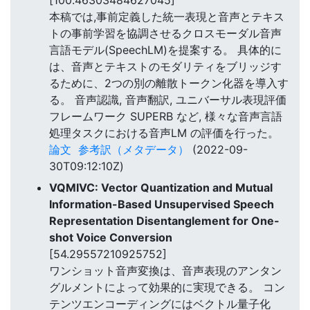
[100.46303484627045]
本稿では,事前定義した統一表現と音声とテキス
トの事前学習を協調させるクロスモーダル音声
言語モデル(SpeechLM)を提案する。 具体的に
は、音声とテキストのモダリティをブリッジす
るために、2つの別の離散トークン化器を導入す
る。 音声認識, 音声翻訳, ユニバーサル表現評価
フレームワーク SUPERB など, 様々な音声言語
処理タスクにおける音声LM の評価を行った。
論文
参考訳（メタデータ）
(2022-09-
30T09:12:10Z)
VQMIVC: Vector Quantization and Mutual
Information-Based Unsupervised Speech
Representation Disentanglement for One-
shot Voice Conversion
[54.29557210925752]
ワンショット音声変換は、音声表現のアンタン
グルメントによって効果的に実現できる。 コン
テンツエンコーディングにはベクトル量子化