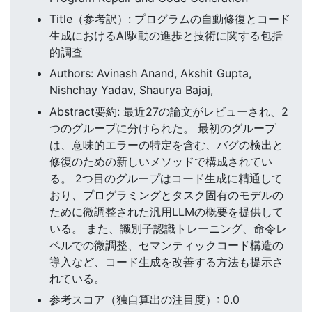
Title（参考訳）: プログラムの自動修復とコード
生成におけるAI駆動の進歩と技術に関する包括
的調査
Authors: Avinash Anand, Akshit Gupta,
Nishchay Yadav, Shaurya Bajaj,
Abstract要約: 最近27の論文がレビューされ、2
つのグループに分けられた。 最初のグループ
は、意味的エラーの特定を含む、バグの検出と
修復のための新しいメソッドで構成されてい
る。 2つ目のグループはコード生成に精通して
おり、プログラミングとタスク固有のモデルの
ために微調整された汎用LLMの概要を提供して
いる。 また、識別子認識トレーニング、命令レ
ベルでの微調整、セマンティックコード構造の
導入など、コード生成を改善する方法も提示さ
れている。
参考スコア（独自算出の注目度）: 0.0