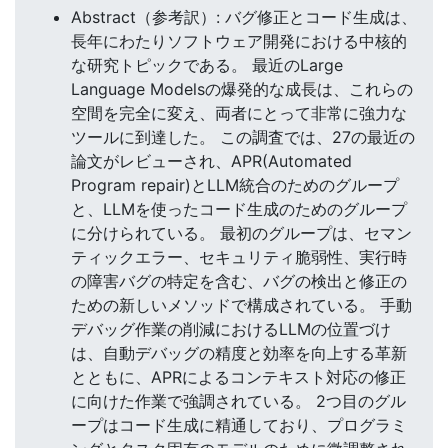
Abstract（参考訳）: バグ修正とコード生成は、
長年にわたりソフトウェア開発における中核的
な研究トピックである。 最近のLarge
Language Modelsの爆発的な成長は、これらの
空間を完全に変え、両者にとって非常に強力な
ツールに到達した。 この調査では、27の最近の
論文がレビューされ、APR(Automated
Program repair)とLLM統合のためのグループ
と、LLMを使ったコード生成のためのグループ
に分けられている。 最初のグループは、セマン
ティックエラー、セキュリティ脆弱性、実行時
の障害バグの特定を含む、バグの検出と修正の
ための新しいメソッドで構成されている。 手動
デバッグ作業の削減におけるLLMの位置づけ
は、自動デバッグの精度と効率を向上する革新
とともに、APRによるコンテキスト対応の修正
に向けた作業で強調されている。 2つ目のグル
ープはコード生成に精通しており、プログラミ