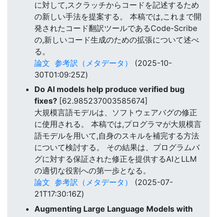
に対して,スクラッチからコードを記述するため
の新しい手法を提案する。 本稿では,これまで開
発されたコード翻訳ツールであるCode-Scribe
の,新しいコード生成のための拡張について述べ
る。
論文
参考訳（メタデータ）
(2025-10-
30T01:09:25Z)
Do AI models help produce verified bug
fixes?
[62.985237003585674]
大規模言語モデルは、ソフトウェアバグの修正
に使用される。 本稿では,プログラマが大規模言
語モデルを用いて,自身のスキルを補完する方法
について検討する。 その結果は、プログラムバ
グに対する保証された修正を提供するAIとLLM
の適切な役割への第一歩となる。
論文
参考訳（メタデータ）
(2025-07-
21T17:30:16Z)
Augmenting Large Language Models with