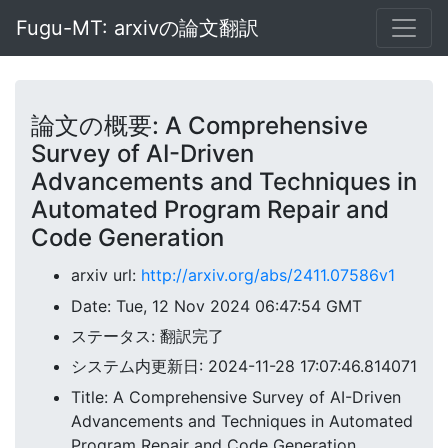
Fugu-MT: arxivの論文翻訳
論文の概要: A Comprehensive
Survey of AI-Driven
Advancements and Techniques in
Automated Program Repair and
Code Generation
arxiv url:
http://arxiv.org/abs/2411.07586v1
Date: Tue, 12 Nov 2024 06:47:54 GMT
ステータス: 翻訳完了
システム内更新日: 2024-11-28 17:07:46.814071
Title: A Comprehensive Survey of AI-Driven
Advancements and Techniques in Automated
Program Repair and Code Generation