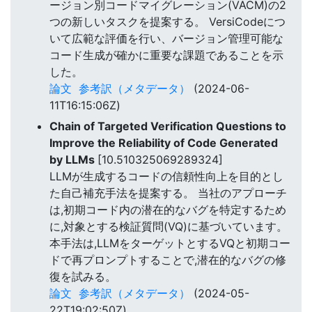
ージョン別コードマイグレーション(VACM)の2
つの新しいタスクを提案する。 VersiCodeにつ
いて広範な評価を行い、バージョン管理可能な
コード生成が確かに重要な課題であることを示
した。
論文
参考訳（メタデータ）
(2024-06-
11T16:15:06Z)
Chain of Targeted Verification Questions to
Improve the Reliability of Code Generated
by LLMs
[10.510325069289324]
LLMが生成するコードの信頼性向上を目的とし
た自己補充手法を提案する。 当社のアプローチ
は,初期コード内の潜在的なバグを特定するため
に,対象とする検証質問(VQ)に基づいています。
本手法は,LLMをターゲットとするVQと初期コー
ドで再プロンプトすることで,潜在的なバグの修
復を試みる。
論文
参考訳（メタデータ）
(2024-05-
22T19:02:50Z)