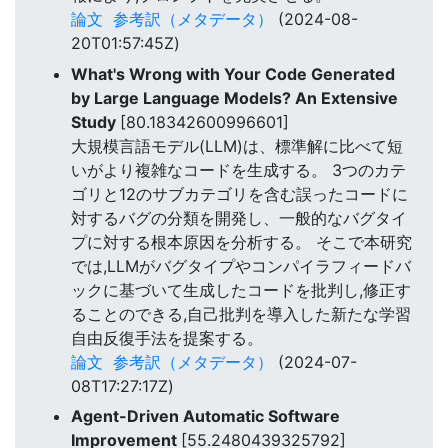
論文
参考訳（メタデータ）
(2024-08-
20T01:57:45Z)
What's Wrong with Your Code Generated
by Large Language Models? An Extensive
Study
[80.18342600996601]
大規模言語モデル(LLM)は、標準解に比べて短
いがより複雑なコードを生成する。 3つのカテ
ゴリと12のサブカテゴリを含む誤ったコードに
対するバグの分類を開発し、一般的なバグタイ
プに対する根本原因を分析する。 そこで本研究
では,LLMがバグタイプやコンパイラフィードバ
ックに基づいて生成したコードを批判し,修正す
ることのできる,自己批判を導入した新たな学習
自由反復手法を提案する。
論文
参考訳（メタデータ）
(2024-07-
08T17:27:17Z)
Agent-Driven Automatic Software
Improvement
[55.2480439325792]