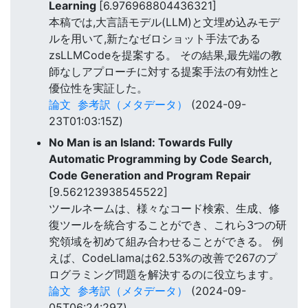
Learning
[6.976968804436321]
本稿では,大言語モデル(LLM)と文埋め込みモデ
ルを用いて,新たなゼロショット手法である
zsLLMCodeを提案する。 その結果,最先端の教
師なしアプローチに対する提案手法の有効性と
優位性を実証した。
論文
参考訳（メタデータ）
(2024-09-
23T01:03:15Z)
No Man is an Island: Towards Fully
Automatic Programming by Code Search,
Code Generation and Program Repair
[9.562123938545522]
ツールネームは、様々なコード検索、生成、修
復ツールを統合することができ、これら3つの研
究領域を初めて組み合わせることができる。 例
えば、CodeLlamaは62.53%の改善で267のプ
ログラミング問題を解決するのに役立ちます。
論文
参考訳（メタデータ）
(2024-09-
05T06:24:29Z)