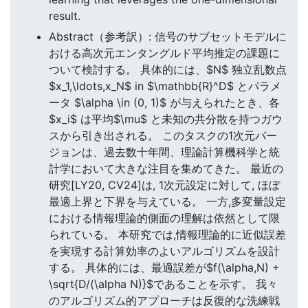
result.
Abstract（参考訳）: 信号のサブセットモデルに
おける高次元エンタングルド平均推定の課題に
ついて検討する。 具体的には、$N$ 独立乱数点
$x_1,\ldots,x_N$ in $\mathbb{R}^D$ とパラメ
ータ $\alpha \in (0, 1)$ が与えられたとき、各
$x_i$ は平均$\mu$ と未知の共分散を持つガウ
スから引き出される。 このタスクの1次元バー
ジョンは、過去数十年間、理論計算機科学と統
計学において大きな注目を集めてきた。 最近の
研究[LY20, CV24]は, 1次元設定に対して, ほぼ
最適上界と下界を与えている。 一方,多変量設定
における情報理論的側面の理解は依然として限
られている。 本研究では,情報理論的に近似誤差
を実現する計算効率のよいアルゴリズムを設計
する。 具体的には、最適誤差が$f(\alpha,N) +
\sqrt{D/(\alpha N)}$であることを示す。 我々
のアルゴリズム的アプローチは反復的な洗練戦