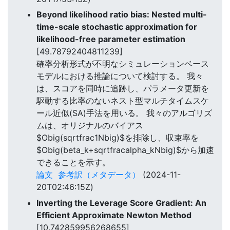
Beyond likelihood ratio bias: Nested multi-
time-scale stochastic approximation for
likelihood-free parameter estimation
[49.78792404811239]
確率分析形式が不明なシミュレーションベース
モデルにおける推論について検討する。 我々
は、スコアを同時に追跡し、パラメータ更新を
駆動する比率のないネスト型マルチタイムスケ
ール近似(SA)手法を用いる。 我々のアルゴリズ
ムは、オリジナルのバイアス
$Obig(sqrtfrac1Nbig)$を排除し、収束率を
$Obig(beta_k+sqrtfracalpha_kNbig)$から加速
できることを示す。
論文
参考訳（メタデータ）
(2024-11-
20T02:46:15Z)
Inverting the Leverage Score Gradient: An
Efficient Approximate Newton Method
[10.742859956268655]