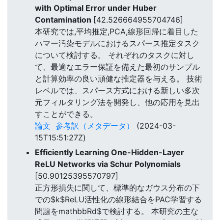
with Optimal Error under Huber
Contamination
[42.526664955704746]
本研究では,平均推定,PCA,線形回帰に着目した
ハマー汚染モデルにおけるスパース推定タスク
について検討する。 それぞれのタスクに対し
て、最適なエラー保証を備えた最初のサンプル
と計算効率の良い頑健な推定器を与える。 技術
レベルでは、スパース方式における新しい多次
元フィルタリング法を開発し、他の応用を見出
すことができる。
論文
参考訳（メタデータ）
(2024-03-
15T15:51:27Z)
Efficiently Learning One-Hidden-Layer
ReLU Networks via Schur Polynomials
[50.90125395570797]
正方形損失に関して、標準的なガウス分布の下
での$k$ReLU活性化の線形結合をPAC学習する
問題をmathbbRd$で検討する。 本研究の主な