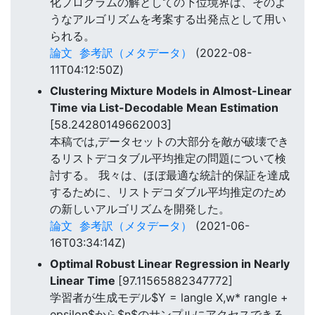
化プログラムの解としての下位境界は、そのよ
うなアルゴリズムを考案する出発点として用い
られる。
論文
参考訳（メタデータ）
(2022-08-
11T04:12:50Z)
Clustering Mixture Models in Almost-Linear
Time via List-Decodable Mean Estimation
[58.24280149662003]
本稿では,データセットの大部分を敵が破壊でき
るリストデコタブル平均推定の問題について検
討する。 我々は、ほぼ最適な統計的保証を達成
するために、リストデコダブル平均推定のため
の新しいアルゴリズムを開発した。
論文
参考訳（メタデータ）
(2021-06-
16T03:34:14Z)
Optimal Robust Linear Regression in Nearly
Linear Time
[97.11565882347772]
学習者が生成モデル$Y = langle X,w* rangle +
epsilon$から$n$のサンプルにアクセスできる