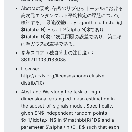
Abstract要約: 信号のサブセットモデルにおける
高次元エンタングルド平均推定の課題について
検討する。 最適誤差(polylogarithmic factor)は
$f(alpha,N) + sqrtD/(alpha N)$であり、
$f(alpha,N)$は1次元問題の誤差であり、第二項
は準ガウス誤差率である。
参考スコア（独自算出の注目度）:
36.97113089188035
License:
http://arxiv.org/licenses/nonexclusive-
distrib/1.0/
Abstract: We study the task of high-
dimensional entangled mean estimation in
the subset-of-signals model. Specifically,
given $N$ independent random points
$x_1,\ldots,x_N$ in $\mathbb{R}^D$ and a
parameter $\alpha \in (0, 1)$ such that each