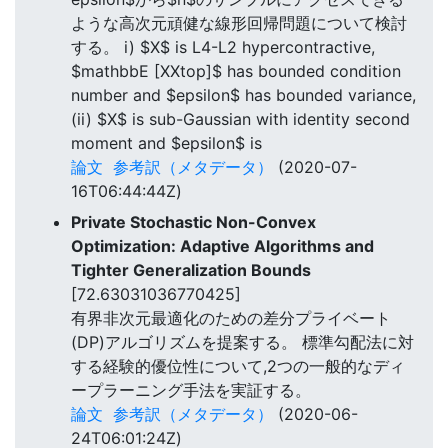
ような高次元頑健な線形回帰問題について検討
する。 i) $X$ is L4-L2 hypercontractive,
$mathbbE [XXtop]$ has bounded condition
number and $epsilon$ has bounded variance,
(ii) $X$ is sub-Gaussian with identity second
moment and $epsilon$ is
論文
参考訳（メタデータ）
(2020-07-
16T06:44:44Z)
Private Stochastic Non-Convex
Optimization: Adaptive Algorithms and
Tighter Generalization Bounds
[72.63031036770425]
有界非次元最適化のための差分プライベート
(DP)アルゴリズムを提案する。 標準勾配法に対
する経験的優位性について,2つの一般的なディ
ープラーニング手法を実証する。
論文
参考訳（メタデータ）
(2020-06-
24T06:01:24Z)