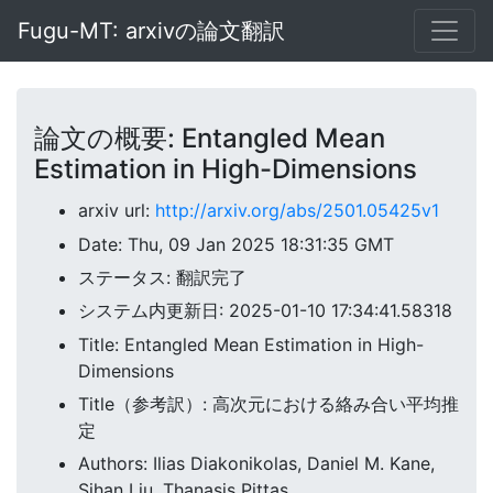
Fugu-MT: arxivの論文翻訳
論文の概要: Entangled Mean
Estimation in High-Dimensions
arxiv url:
http://arxiv.org/abs/2501.05425v1
Date: Thu, 09 Jan 2025 18:31:35 GMT
ステータス: 翻訳完了
システム内更新日: 2025-01-10 17:34:41.58318
Title: Entangled Mean Estimation in High-
Dimensions
Title（参考訳）: 高次元における絡み合い平均推
定
Authors: Ilias Diakonikolas, Daniel M. Kane,
Sihan Liu, Thanasis Pittas,