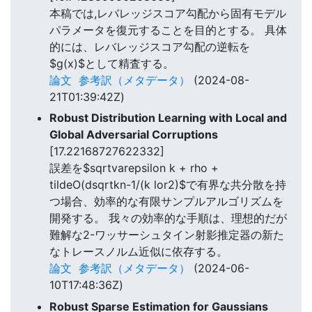
本稿では,レバレッジスコア勾配から固有モデル
パラメータを復元することを目的とする。 具体
的には、レバレッジスコア勾配の逆転を
$g(x)$として精査する。
論文
参考訳（メタデータ）
(2024-08-
21T01:39:42Z)
Robust Distribution Learning with Local and
Global Adversarial Corruptions
[17.22168727622332]
誤差を$sqrtvarepsilon k + rho +
tildeO(dsqrtkn-1/(k lor2)$で有界な共分散を持
つ場合、効率的な有限サンプルアルゴリズムを
開発する。 我々の効率的な手順は、理想的だが
難解な2-ワッサーシュタイン射影推定器の新た
なトレースノルム近似に依存する。
論文
参考訳（メタデータ）
(2024-06-
10T17:48:36Z)
Robust Sparse Estimation for Gaussians