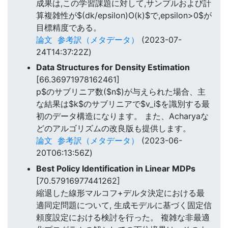
成果は,この学習課題に対して,サンプルおよび計
算複雑性が$(dk/epsilon)O(k)$で,epsilon>0$が
目標精度である。
論文
参考訳（メタデータ）
(2023-07-
24T14:37:22Z)
Data Structures for Density Estimation
[66.36971978162461]
p$のサブリニア数($n$)が与えられた場合、主
な結果は$k$のサブリニアで$v_i$を識別する最
初のデータ構造になります。 また、Acharyaな
どのアルゴリズムの改良版も提供します。
論文
参考訳（メタデータ）
(2023-06-
20T06:13:56Z)
Best Policy Identification in Linear MDPs
[70.57916977441262]
縮退した線形マルコフ+デルタ決定における最
適同定問題について, 生成モデルに基づく固定信
頼度設定における検討を行った。 複雑な非最適