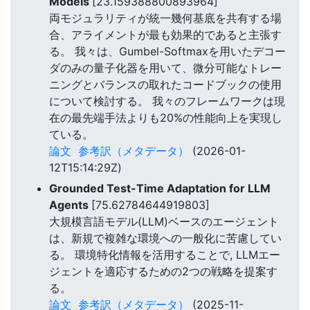
Models
[23.159388800893964]
両モジュラリティが統一幾何基底を共有する場
合、アライメントが最も効果的であると主張す
る。 我々は、Gumbel-Softmaxを用いたデコー
ダのみの量子化器を用いて、微分可能なトレー
ニングとバランスの取れたコードブックの使用
について検討する。 我々のフレームワークは現
在の最先端手法よりも20%の性能向上を実現し
ている。
論文
参考訳（メタデータ）
(2026-01-
12T15:14:29Z)
Grounded Test-Time Adaptation for LLM
Agents
[75.62784644919803]
大規模言語モデル(LLM)ベースのエージェント
は、新規で複雑な環境への一般化に苦慮してい
る。 環境特化情報を活用することで, LLMエー
ジェントを適応するための2つの戦略を提案す
る。
論文
参考訳（メタデータ）
(2025-11-