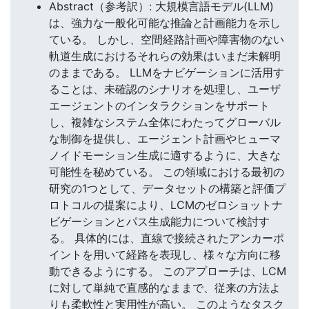
Abstract（参考訳）: 大規模言語モデル(LLM)
は、強力な一般化可能な推論と計画能力を示し
ている。 しかし、空間経路計画や障害物のない
軌道生成におけるそれらの効果はいまだ未解明
のままである。 LLMをナビゲーションに活用す
ることは、未確認のシナリオを処理し、ユーザ
エージェントのインタラクションをサポート
し、複雑なシステム全体にわたってグローバル
な制御を提供し、エージェント計画やヒューマ
ノイドモーション生成に適するように、大きな
可能性を秘めている。 この領域における最初の
研究の1つとして、データセットの構築と評価プ
ロトコルの提案により、LCMのゼロショットナ
ビゲーションとパス生成能力について検討す
る。 具体的には、直線で接続されたアンカーポ
イントを用いて経路を表現し、様々な方向に移
動できるようにする。 このアプローチは、LCM
に対して単純で直感的なままで、従来の方法よ
りも柔軟性と実用性が高い。 このようなタスク