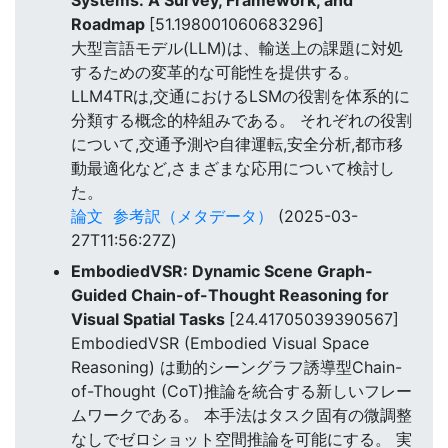
Systems: A Survey, Framework, and
Roadmap
[51.198001060683296]
大型言語モデル(LLM)は、輸送上の課題に対処
するための変革的な可能性を提供する。
LLM4TRは,交通におけるLSMの役割を体系的に
分類する概念的枠組みである。 それぞれの役割
について,交通予測や自律運転,安全分析,都市移
動最適化など,さまざまな応用について検討し
た。
論文
参考訳（メタデータ）
(2025-03-
27T11:56:27Z)
EmbodiedVSR: Dynamic Scene Graph-
Guided Chain-of-Thought Reasoning for
Visual Spatial Tasks
[24.41705039390567]
EmbodiedVSR (Embodied Visual Space
Reasoning) は動的シーングラフ誘導型Chain-
of-Thought (CoT)推論を統合する新しいフレー
ムワークである。 本手法はタスク固有の微調整
なしでゼロショット空間推論を可能にする。 実