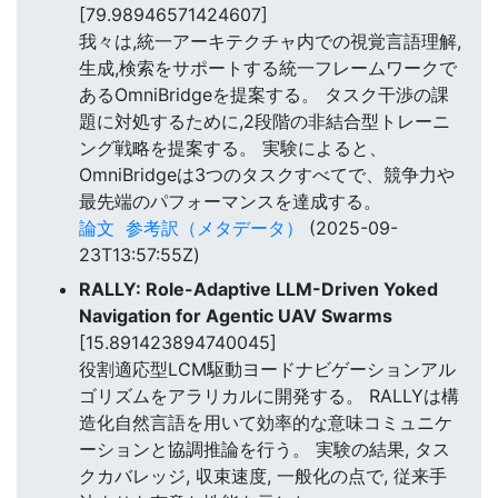
[79.98946571424607]
我々は,統一アーキテクチャ内での視覚言語理解,
生成,検索をサポートする統一フレームワークで
あるOmniBridgeを提案する。 タスク干渉の課
題に対処するために,2段階の非結合型トレーニ
ング戦略を提案する。 実験によると、
OmniBridgeは3つのタスクすべてで、競争力や
最先端のパフォーマンスを達成する。
論文
参考訳（メタデータ）
(2025-09-
23T13:57:55Z)
RALLY: Role-Adaptive LLM-Driven Yoked
Navigation for Agentic UAV Swarms
[15.891423894740045]
役割適応型LCM駆動ヨードナビゲーションアル
ゴリズムをアラリカルに開発する。 RALLYは構
造化自然言語を用いて効率的な意味コミュニケ
ーションと協調推論を行う。 実験の結果, タス
クカバレッジ, 収束速度, 一般化の点で, 従来手