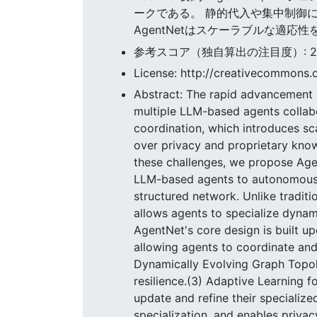
ークである。 静的代入や集中制御
AgentNetはスケーラブルな適
参考スコア（独自算出の注目度）: 22.2
License: http://creativecommons.o
Abstract: The rapid advancement
multiple LLM-based agents collabo
coordination, which introduces scal
over privacy and proprietary know
these challenges, we propose Age
LLM-based agents to autonomously 
structured network. Unlike tradit
allows agents to specialize dynami
AgentNet's core design is built up
allowing agents to coordinate and 
Dynamically Evolving Graph Topol
resilience.(3) Adaptive Learning 
update and refine their specialize
specialization, and enables priva