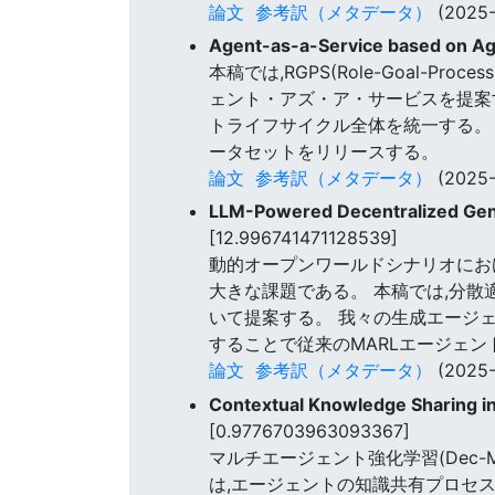
論文
参考訳（メタデータ）
(2025-
Agent-as-a-Service based on A
本稿では,RGPS(Role-Goal-
ェント・アズ・ア・サービスを提案
トライフサイクル全体を統一する。 
ータセットをリリースする。
論文
参考訳（メタデータ）
(2025-
LLM-Powered Decentralized Gene
[12.996741471128539]
動的オープンワールドシナリオにお
大きな課題である。 本稿では,分散
いて提案する。 我々の生成エージェント
することで従来のMARLエージェ
論文
参考訳（メタデータ）
(2025-
Contextual Knowledge Sharing i
[0.9776703963093367]
マルチエージェント強化学習(Dec
は,エージェントの知識共有プロセ