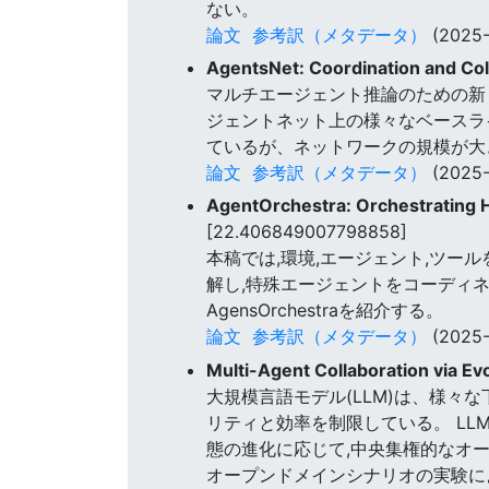
ない。
論文
参考訳（メタデータ）
(2025-
AgentsNet: Coordination and Col
マルチエージェント推論のための新し
ジェントネット上の様々なベースラ
ているが、ネットワークの規模が大
論文
参考訳（メタデータ）
(2025-
AgentOrchestra: Orchestrating H
[22.406849007798858]
本稿では,環境,エージェント,ツー
解し,特殊エージェントをコーディ
AgensOrchestraを紹介する。
論文
参考訳（メタデータ）
(2025-
Multi-Agent Collaboration via Ev
大規模言語モデル(LLM)は、様
リティと効率を制限している。 L
態の進化に応じて,中央集権的なオーケス
オープンドメインシナリオの実験に