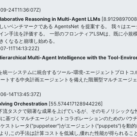
09-24T11:36:07Z)
laborative Reasoning in Multi-Agent LLMs
[8.9129897008
いベンチマークである AgentsNet を提案する。 我々は
イン手法を評価する。 一部のフロンティアLSMは、既に小規
きくなると崩壊し始める。
07-11T14:13:22Z)
ierarchical Multi-Agent Intelligence with the Tool-Envi
ルを統一システムに統合するツール-環境-エージェントプロトコ
ネートする中央計画エージェントを備えた階層型マルチエージ
06-14T13:45:37Z)
olving Orchestration
[55.574417128944226]
々な下流タスクで顕著な成果を上げているが、そのモノリシック
LMに基づくマルチエージェントコラボレーションのためのパウ
トレータ("puppeteer")がエージェント("puppets"
より,この手法は計算コストを低減し,優れた性能が得られるこ