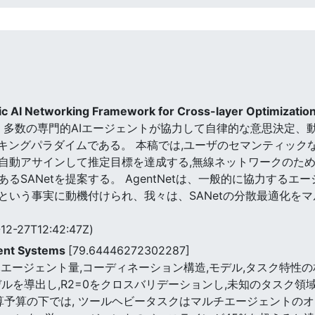
c AI Networking Framework for Cross-layer Optimizatio
AgentNet)は、多数の専門的AIエージェントが協力して自律的な意
キングパラダイムである。 本稿では,ユーザのセマンティック
自動アサインして推定目標を達成する,無線ネットワークのた
るSANetを提案する。 AgentNetは、一般的に協力する
という事実に動機付けられ、我々は、SANetの分散最適化を
12-27T12:42:47Z)
gent Systems
[79.64446272302287]
エージェント量,コーディネーション構造,モデル,タスク特性
ルを導出し,R2=0をクロスバリデーションし,未知のタスク領
算予算の下では, ツールヘビータスクはマルチエージェントのオ