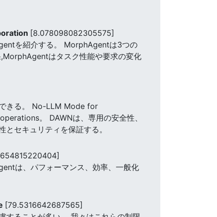
boration
[8.078098082305575]
を紹介する。 MorphAgentは3つの
rphAgentはタスク性能や要求の変化
No-LLM Mode for
tonomous operations。 DAWNは、専用の安全性、
性とセキュリティを保証する。
94654815220404]
l Agentは、パフォーマンス、効率、一般化
ce
[79.5316642687565]
慮することが多い。 我々はこれらの制限