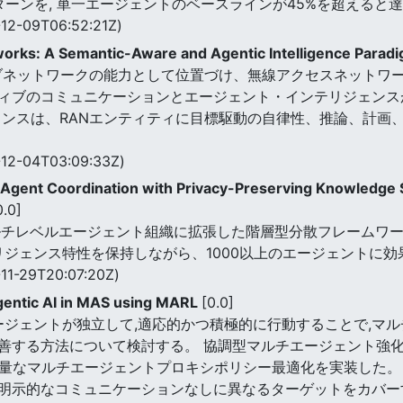
ターンを, 単一エージェントのベースラインが45%を超えると
12-09T06:52:21Z)
orks: A Semantic-Aware and Agentic Intelligence Parad
ネットワークの能力として位置づけ、無線アクセスネットワーク
ィブのコミュニケーションとエージェント・インテリジェンス
ェンスは、RANエンティティに目標駆動の自律性、推論、計画
12-04T03:09:33Z)
i-Agent Coordination with Privacy-Preserving Knowledge 
0.0]
チレベルエージェント組織に拡張した階層型分散フレームワークを提
ンテリジェンス特性を保持しながら、1000以上のエージェントに
11-29T20:07:20Z)
gentic AI in MAS using MARL
[0.0]
エージェントが独立して,適応的かつ積極的に行動することで,マ
善する方法について検討する。 協調型マルチエージェント強
れる軽量なマルチエージェントプロキシポリシー最適化を実装した。 実
明示的なコミュニケーションなしに異なるターゲットをカバー