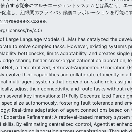
に依存する従来のマルチエージェントシステムとは異なり、エ
応性を促進し、組織間のプライバシ保護コラボレーションを可能に
91969093748005
rg/licenses/by/4.0/
 of Large Language Models (LLMs) has catalyzed the devel
rate to solve complex tasks. However, existing systems pr
ability bottlenecks, limits adaptability, and creates single 
ledge sharing hinder cross-organizational collaboration, le
ntNet, a decentralized, Retrieval-Augmented Generation (
evolve their capabilities and collaborate efficiently in a
ional multi-agent systems that depend on static role assign
cally, adjust their connectivity, and route tasks without r
on several key innovations: (1) Fully Decentralized Paradig
specialize autonomously, fostering fault tolerance and emer
ogy: Real-time adaptation of agent connections based on t
for Expertise Refinement: A retrieval-based memory system 
d skills. By eliminating centralized control, AgentNet enhan
cy-preserving collaboration across organizations. Through 