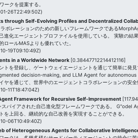
ムワークを提案する。
01-26T22:49:50Z)
through Self-Evolving Profiles and Decentralized Colla
ボレーションのための新しいフレームワークであるMorphAgent
進化エージェントプロファイルを使用している。 実験の結果,Mo
的ロールMASよりも優れていた。
10-19T09:10:49Z)
ents in a Worldwide Network
[0.38447712214412116]
トを登録し、ゲートウェイエージェントを通じて簡単に発見できる。 
or augmented decision-making, and LLM Agent for au
イヤを通じて、世界中のエージェントコラボレーションの安全
10-11T18:47:04Z)
l Agent Framework for Recursive Self-Improvement
[117.
シンにインスパイアされた自己進化型フレームワークである。 G"ode
トを上回る、継続的な自己改善を実現することができる。
10-06T10:49:40Z)
eb of Heterogeneous Agents for Collaborative Intelligen
ワークは、多種多様なサードパーティエージェントの統合に苦