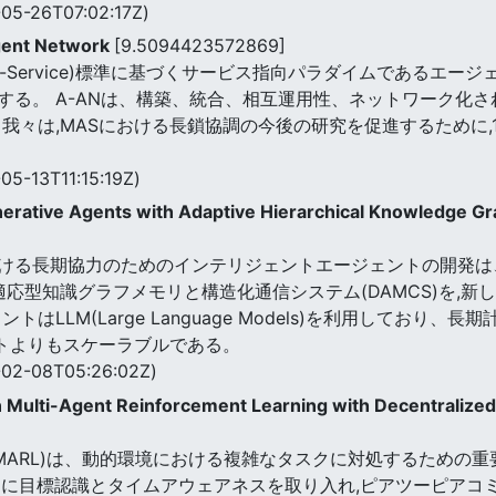
05-26T07:02:17Z)
gent Network
[9.5094423572869]
Process-Service)標準に基づくサービス指向パラダイムであるエ
する。 A-ANは、構築、統合、相互運用性、ネットワーク化
我々は,MASにおける長鎖協調の今後の研究を促進するために
05-13T11:15:19Z)
rative Agents with Adaptive Hierarchical Knowledge Gra
ける長期協力のためのインテリジェントエージェントの開発は
適応型知識グラフメモリと構造化通信システム(DAMCS)を,
はLLM(Large Language Models)を利用しており
ントよりもスケーラブルである。
02-08T05:26:02Z)
n Multi-Agent Reinforcement Learning with Decentralize
-MARL)は、動的環境における複雑なタスクに対処するための
スに目標認識とタイムアウェアネスを取り入れ,ピアツーピアコ