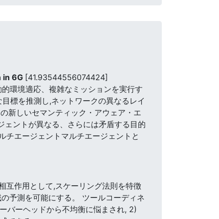
n in 6G
[41.93544556074424]
思決定、動的環境適応、複雑なミッションを実行す
な目標を推測し,ネットワークの異なるレイ
めの新しいセマンティック・アウェア・エ
エージェントが異なる、さらには矛盾する目的
マルチエージェントマルチエージェントと
の相互作用として,スケーリング法則を特徴
域の予測を可能にする。 ツールコーディネ
ーバーヘッドから不均衡に悩まされ, 2)