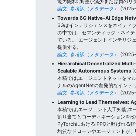
能力飽和: 調整が減少または負のリ
論文
参考訳（メタデータ）
(2025-
Towards 6G Native-AI Edge Netw
6Gはインテリジェンスをネイティブ
の中では、セマンティック・ネイテ
ている。 エージェントインテリジ
提供する。
論文
参考訳（メタデータ）
(2025-
Hierarchical Decentralized Mult
Scalable Autonomous Systems
[
本稿では,エージェントネットをマル
ナルのAgentNetの創発的なイ
論文
参考訳（メタデータ）
(2025-
Learning to Lead Themselves: A
本稿では,エージェント人工知能,
割り当てとコーディネーションを改
PyTorchにおけるIPPOと呼ば
均質なドローンやエージェントが、