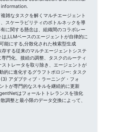
information.
調して複雑なタスクを解くマルチエージェント
り、スケーラビリティのボトルネックを導
共有に関する懸念は、組織間のコラボレー
は,LLMベースのエージェントが自律的に
ることを可能にする,分散化された検索型生成
理に依存する従来のマルチエージェントシステ
的に専門化、接続の調整、タスクのルーティ
オーケストレータを取り除き、エージェントが
動的に進化するグラフトポロジー: タスク
3) アダプティブ・ラーニング・フォ
): エージェントが専門的なスキルを継続的に更新
ntNetはフォールトトレランスを強化
分散調整と最小限のデータ交換によって、