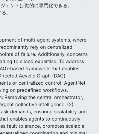
ージェントは動的に専門化できる。
する。
opment of multi-agent systems, where
edominantly rely on centralized
points of failure. Additionally, concerns
ading to siloed expertise. To address
RAG)-based framework that enables
 Directed Acyclic Graph (DAG)-
ments or centralized control, AgentNet
elying on predefined workflows.
m: Removing the central orchestrator,
gent collective intelligence. (2)
ask demands, ensuring scalability and
that enables agents to continuously
ces fault tolerance, promotes scalable
decentralized coordination and minimal