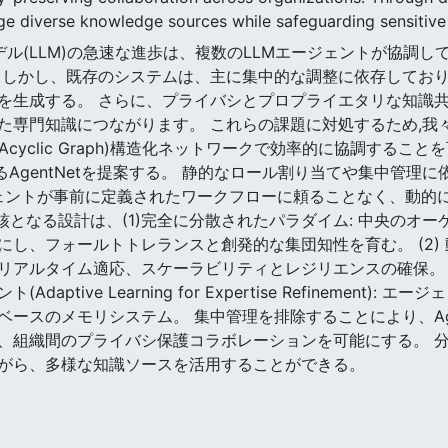
ge diverse knowledge sources while safeguarding sensitive 
言語モデル(LLM)の急速な進歩は、複数のLLMエージェントが協
 しかし、既存のシステムは、主に集中的な調整に依存してお
を生成する。 さらに、プライバシとプロプライエタリな知識
専門知識につながります。 これらの課題に対処するため,我々
ed Acyclic Graph)構造化ネットワークで効率的に協調す
あるAgentNetを提案する。 静的なロール割り当てや集中管
ージェントが事前に定義されたワークフローに頼ることなく、動
の中核となる設計は、(1)完全に分散されたパラダイム: 中央の
し、フォールトトレランスと創発的な集団知性を育む。 (2) 
リアルタイム適応、スケーラビリティとレジリエンスの確保。 (
ptive Learning for Expertise Refinement
ースのメモリシステム。 集中管理を排除することにより、Age
、組織間のプライバシ保護コラボレーションを可能にする。 
がら、多様な知識ソースを活用することができる。