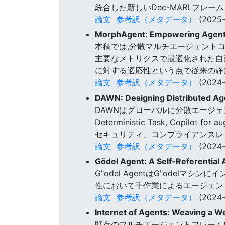
統合した新しいDec-MARLフレー
論文
参考訳（メタデータ）
(2025-
MorphAgent: Empowering Agents 
本稿では,分散マルチエージェントコラ
主要なメトリクスで最適化された自己
に対する適応性という点で従来の静
論文
参考訳（メタデータ）
(2024-
DAWN: Designing Distributed Ag
DAWNはグローバルに分散エージェン
Deterministic Task, Copilot f
セキュリティ、コンプライアンスレ
論文
参考訳（メタデータ）
(2024-
Gödel Agent: A Self-Referentia
G"odel AgentはG"odelマ
性において手作業によるエージェン
論文
参考訳（メタデータ）
(2024-
Internet of Agents: Weaving a W
既存のマルチエージェントフレーム