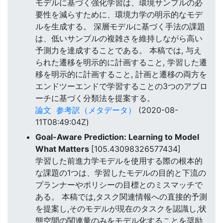
モデルに基づく強化学習は、環境サンプルの必
要性を減らすために、環境力学の明示的なモデ
ルを生成する。 深層モデルに基づく手法の課題
は、低いサンプルの複雑さを維持しながら高い
予測力を達成することである。 本稿では, 与え
られた遷移を明示的に計画すること, 学習した遷
移を明示的に計画すること, 計画と遷移の両方を
エンドツーエンドで学習することの3つのアプロ
ーチに基づく分類法を提案する。
論文
参考訳（メタデータ）
(2020-08-
11T08:49:04Z)
Goal-Aware Prediction: Learning to Model
What Matters
[105.43098326577434]
学習した前進力学モデルを使用する際の根本的
な課題の1つは、学習したモデルの目的と下流の
プランナーやポリシーの目標とのミスマッチで
ある。 本稿では,タスク関連情報への直接的予測
を提案し,そのモデルが現在のタスクを認識し,状
態空間の関連量のみをモデル化することを奨励