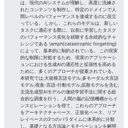
は、現代のAIシステムが理解し、高度に洗練さ
れたコンテンツを制作し、特定のドメインで人
間レベルのパフォーマンスを達成するのに役立
っている。 しかし、これらのモデルは、新しい
タスクに適応する際に、以前に学習したタスク
のパフォーマンス劣化を経験する永続的なチャ
レンジである \emph{catastrophic forgetting}
によって、基本的に制約されている。 この現実
的な制限に対処するため、現実のアプリケーシ
ョンにおける生成AIの適応性と拡張性を高める
ために、多くのアプローチが提案されている。
本研究では,大規模言語モデル,多モーダル大言語
モデル,視覚-言語-行動モデル,拡散モデルを含む,
主流生成型AIモデルの連続学習手法に関する総
合的な調査を行う。 人間の脳の記憶機構からイ
ンスピレーションを得て、これらのアプローチ
をアーキテクチャベース、正規化ベース、リプ
レイベースの3つのパラダイムに体系的に分類
し、基礎となる方法論とモチベーションを解明