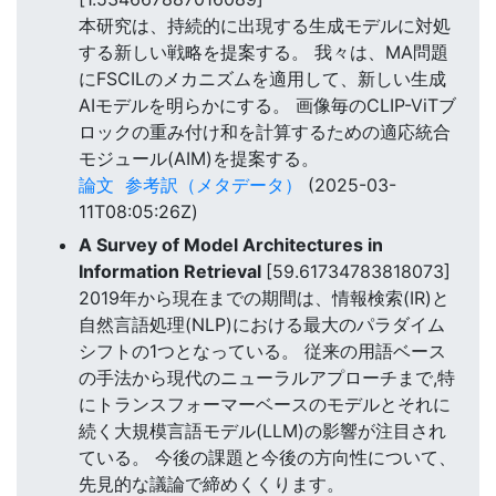
本研究は、持続的に出現する生成モデルに対処
する新しい戦略を提案する。 我々は、MA問題
にFSCILのメカニズムを適用して、新しい生成
AIモデルを明らかにする。 画像毎のCLIP-ViTブ
ロックの重み付け和を計算するための適応統合
モジュール(AIM)を提案する。
論文
参考訳（メタデータ）
(2025-03-
11T08:05:26Z)
A Survey of Model Architectures in
Information Retrieval
[59.61734783818073]
2019年から現在までの期間は、情報検索(IR)と
自然言語処理(NLP)における最大のパラダイム
シフトの1つとなっている。 従来の用語ベース
の手法から現代のニューラルアプローチまで,特
にトランスフォーマーベースのモデルとそれに
続く大規模言語モデル(LLM)の影響が注目され
ている。 今後の課題と今後の方向性について、
先見的な議論で締めくくります。