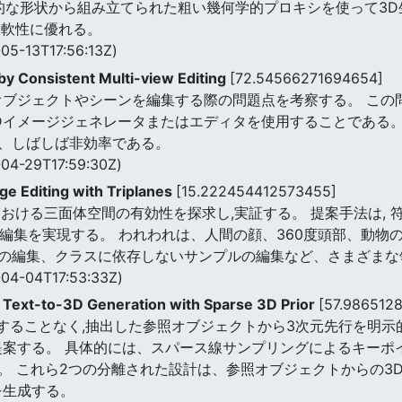
本的な形状から組み立てられた粗い幾何学的プロキシを使って3D
柔軟性に優れる。
05-13T17:56:13Z)
by Consistent Multi-view Editing
[72.54566271694654]
オブジェクトやシーンを編集する際の問題点を考察する。 この
Dイメージジェネレータまたはエディタを使用することである。
、しばしば非効率である。
04-29T17:59:30Z)
 Editing with Triplanes
[15.222454412573455]
おける三面体空間の有効性を探求し,実証する。 提案手法は, 符
望の編集を実現する。 われわれは、人間の顔、360度頭部、動
の編集、クラスに依存しないサンプルの編集など、さまざまな
04-04T17:53:33Z)
 Text-to-3D Generation with Sparse 3D Prior
[57.986512
習することなく,抽出した参照オブジェクトから3次元先行を明示
Dを提案する。 具体的には、スパース線サンプリングによるキー
。 これら2つの分離された設計は、参照オブジェクトからの3
を生成する。