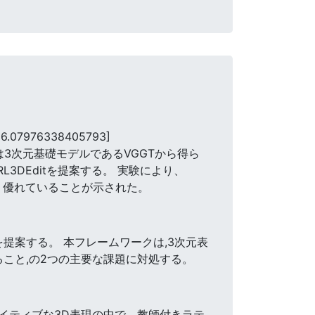
06.07976338405793]
3次元基礎モデルであるVGGTから得ら
3DEditを提案する。 実験により、
より優れていることが示された。
を提案する。 本フレームワークは,3次元表
こと,の2つの主要な課題に対処する。
ネイティブな3D表現の中で、教師付きラテ