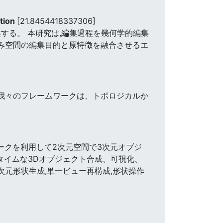
ation
[21.8454418337306]
提案する。 本研究は,編集過程を幾何学的編集
込み空間の編集目的と原特徴を融合させるエ
 我々のフレームワークは、トポロジカルか
ワークを利用して2次元空間で3次元オブジ
タイムな3Dオブジェクト合成、可視化、
次元形状生成,単一ビュー再構成,形状操作