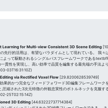
Learning for Multi-view Consistent 3D Scene Editing
[1
ルの先行的活用は、有望なパラダイムとして現れている。 我々は
って駆動されるシングルパスフレームワークであるtextbfRL
ューの一貫性を実現し、高い効率で品質を編集する最先端の手法
03-03T16:31:10Z)
diting via Rectified Voxel Flow
[29.8200628539749]
づく,効果的かつ完全なフィードフォワード3D編集フレームワーク
と,圧縮された3次元特徴の外観忠実性のボトルネックを克服する
02-25T02:15:14Z)
ioned 3D Editing
[44.63222737714384]
ージコンディショニングされた3D編集フレームワークである。 