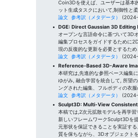
Coin3Dを使えば、ユーザーは基
ット生成タスクにおいて,制御性と
論文
参考訳（メタデータ）
(2024-
DGE: Direct Gaussian 3D Editing 
オープンな言語命令に基づいて3D
編集プロセスをガイドするために2
現の反復的な更新を必要とするため
論文
参考訳（メタデータ）
(2024-
Reference-Based 3D-Aware Image
本研究は,先進的な参照ベース編集に
ゆがみ, 融合学習を統合して, 所
ングされた編集、フルボディの衣服
論文
参考訳（メタデータ）
(2024-
Sculpt3D: Multi-View Consistent
本稿では,2次元拡散モデルを再学
新しいフレームワークSculpt3
元形状を保証できることを実証する
質を保ちながら、3Dオブジェクト