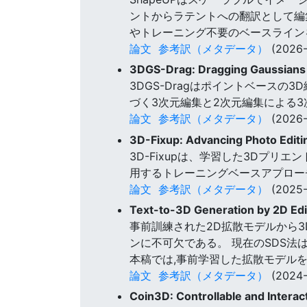
ントからラテントへの翻訳として編集
やトレーニング不要のベースライン
論文
参考訳（メタデータ）
(2026-
3DGS-Drag: Dragging Gaussians f
3DGS-Dragはポイントベース
づく3次元編集と2次元編集による
論文
参考訳（メタデータ）
(2026-
3D-Fixup: Advancing Photo Editi
3D-Fixupは、学習した3Dプ
用するトレーニングベースアプローチ
論文
参考訳（メタデータ）
(2025-
Text-to-3D Generation by 2D Ed
事前訓練された2D拡散モデルから
ンに不可欠である。 現在のSDS
本稿では,事前学習した拡散モデルを
論文
参考訳（メタデータ）
(2024-
Coin3D: Controllable and Intera