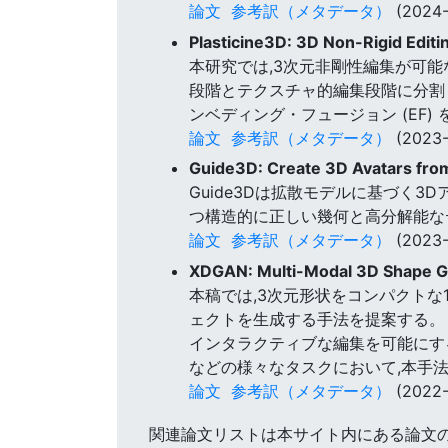
論文
参考訳（メタデータ）
(2024-
Plasticine3D: 3D Non-Rigid Edit
本研究では,3次元非剛性編集が可能な
段階とテクスチャ的編集段階に分割
ンベディング・フュージョン (EF)
論文
参考訳（メタデータ）
(2023-
Guide3D: Create 3D Avatars fro
Guide3Dは拡散モデルに基づく
つ構造的に正しい幾何と高分解能な
論文
参考訳（メタデータ）
(2023-
XDGAN: Multi-Modal 3D Shape G
本稿では,3次元形状をコンパクトな1
ェクトを生成する手法を提案する。
インタラクティブな編集を可能にする
などの様々なタスクにおいて,本手
論文
参考訳（メタデータ）
(2022-
関連論文リストは本サイト内にある論文