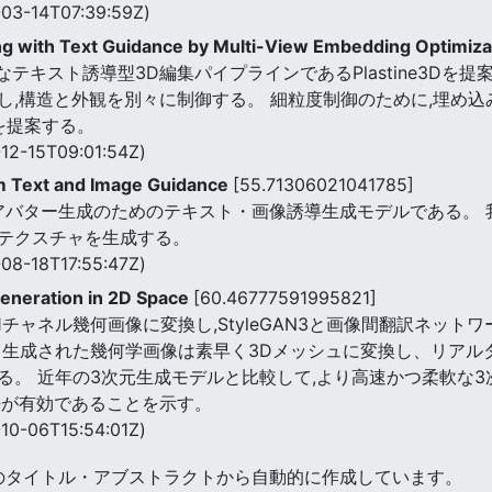
03-14T07:39:59Z)
ing with Text Guidance by Multi-View Embedding Optimiz
テキスト誘導型3D編集パイプラインであるPlastine3Dを
し,構造と外観を別々に制御する。 細粒度制御のために,埋め
 を提案する。
12-15T09:01:54Z)
m Text and Image Guidance
[55.71306021041785]
3Dアバター生成のためのテキスト・画像誘導生成モデルである。
テクスチャを生成する。
08-18T17:55:47Z)
eneration in 2D Space
[60.46777591995821]
チャネル幾何画像に変換し,StyleGAN3と画像間翻訳ネット
 生成された幾何学画像は素早く3Dメッシュに変換し、リアル
。 近年の3次元生成モデルと比較して,より高速かつ柔軟な3
法が有効であることを示す。
10-06T15:54:01Z)
のタイトル・アブストラクトから自動的に作成しています。