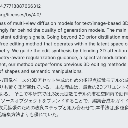
7718887666312
rg/licenses/by/4.0/
ess of multi-view diffusion models for text/image-based 3D
ingly far behind the quality of generation models. The main
stent editing signals. Going beyond 2D prior distillation m
free editing method that operates within the latent space o
etry. We guide the edit synthesis by blending 3D attention
try-aware regularization guidance, a spectral modulation 
nt, our method outperforms previous 3D editing methods ena
of shapes and semantic manipulations.
テキスト/画像ベースの3Dアセット生成のための多視点拡散モデル
りも驚くほど遅れている。 主な理由は、最近の2Dプリエント
ある。 そこで本研究では,3次元拡散モデルの潜在空間内で動
とソースオブジェクトをブレンドすることで、編集合成をガイド
次元拡張のための改良ステップと組み合わせて,本手法は,多種
元編集方法よりも優れていた。