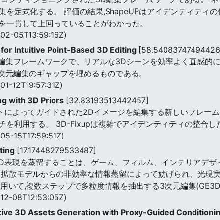
を定式化する。 評価の結果,ShapeUPはアイデンティティ
を一貫して上回っていることがわかった。
02-05T13:59:16Z)
or Intuitive Point-Based 3D Editing
[58.54083747494426
の3D編集フレームワークで、リアルな3Dシーンを効率よく直感的
3次元編集のギャップを埋めるものである。
01-12T19:57:31Z)
ng with 3D Priors
[32.83193513442457]
リエントによってガイドされた2Dイメージを編集する新しいフレー
を利用する。 3D-Fixupは複雑でアイデンティティの整合
05-15T17:59:51Z)
iting
[17.17448279533487]
3D表現を蒸留することは、ゲーム、フィルム、インテリアデザ
法は拡散モデルからの非効率な情報蒸留によって妨げられ、光現
用いて,複数ステップで多粒度情報を抽出する3次元編集(GE3D
12-08T12:53:05Z)
ctive 3D Assets Generation with Proxy-Guided Conditioni