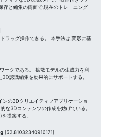
の保存と編集の両面で,現在のトレーニング
]
にドラッグ操作できる。 本手法は,変形に基
ムワークである。 拡散モデルの生成力を利
した3D認識編集を効果的にサポートする。
インの3Dクリエイティブアプリケーショ
実的な3Dコンテンツの作成を妨げている。
)を提案する。
ng
[52.81032340916171]