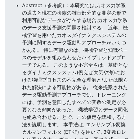
Abstract（参考訳）: 本研究では,カオス力学系
の過去と現在の状態の雑音部分的な測定の形で
利用可能なデータが存在する場合,カオス力学系
のデータ支援予測の問題を検討する。 近年、機
械学習を用いたカオスダイナミクスシステムの
予測に関するデータ駆動型アプローチがいくつ
かある。 特に有望なのは、機械学習と知識ベー
スのモデルを組み合わせたハイブリッドアプロ
ーチである。 このような不完全さは、基礎とな
るダイナミクスシステム(例えば大気や海)にお
ける物理プロセスの不完全な理解と/または限ら
れた解決による可能性がある。 従来提案された
データ駆動予測アプローチでは、トレーニング
には、予測を意図したすべての変数の測定が必
要となる傾向があった。 機械学習とデータ同化
を組み合わせることで、この仮定を緩和する方
法を説明します。 本手法は, エンサンブル変換
カルマンフィルタ (ETKF) を用いて, 3変数ロレ