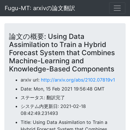
Fugu-MT: arxivの論文翻訳
論文の概要: Using Data
Assimilation to Train a Hybrid
Forecast System that Combines
Machine-Learning and
Knowledge-Based Components
arxiv url:
http://arxiv.org/abs/2102.07819v1
Date: Mon, 15 Feb 2021 19:56:48 GMT
ステータス: 翻訳完了
システム内更新日: 2021-02-18
08:42:49.231493
Title: Using Data Assimilation to Train a
Hybrid Forecast System that Combines