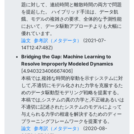
題に対して、連続時間と離散時間の両方で問題
を提起した。 ハイブリッド手法は、データ飢
餓、モデルの複雑さの要求、全体的な予測性能
において、データ駆動アプローチよりも大幅に
優れています。
論文
参考訳（メタデータ）
(2021-07-
14T12:47:48Z)
Bridging the Gap: Machine Learning to
Resolve Improperly Modeled Dynamics
[4.940323406667406]
本稿では,複雑な時間的挙動を示すシステムに対
して,不適切にモデル化された力学を克服するた
めのデータ駆動型モデリング戦略を提案する。
本稿では,システムの真の力学と,不正確あるいは
不適切に記述されたシステムのモデルによって
与えられる力学の相違を解決するためのディー
プラーニングフレームワークを提案する。
論文
参考訳（メタデータ）
(2020-08-