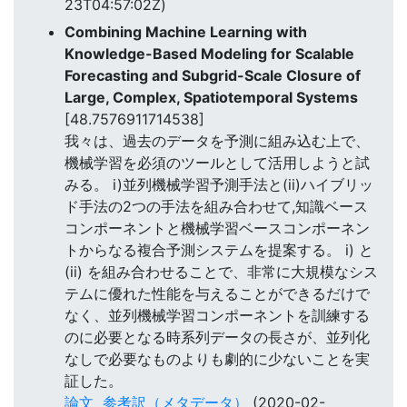
23T04:57:02Z)
Combining Machine Learning with
Knowledge-Based Modeling for Scalable
Forecasting and Subgrid-Scale Closure of
Large, Complex, Spatiotemporal Systems
[48.7576911714538]
我々は、過去のデータを予測に組み込む上で、
機械学習を必須のツールとして活用しようと試
みる。 i)並列機械学習予測手法と(ii)ハイブリッ
ド手法の2つの手法を組み合わせて,知識ベース
コンポーネントと機械学習ベースコンポーネン
トからなる複合予測システムを提案する。 i) と
(ii) を組み合わせることで、非常に大規模なシス
テムに優れた性能を与えることができるだけで
なく、並列機械学習コンポーネントを訓練する
のに必要となる時系列データの長さが、並列化
なしで必要なものよりも劇的に少ないことを実
証した。
論文
参考訳（メタデータ）
(2020-02-