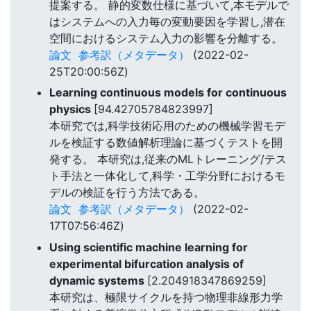
提案する。 静的変数仕様に基づいて,本モデルで
はシステムへの入力毎の変動要因を学習し,潜在
空間におけるシステム入力の影響を分離する。
論文
参考訳（メタデータ）
(2022-02-
25T20:00:56Z)
Learning continuous models for continuous
physics
[94.42705784823997]
本研究では,科学技術応用のための機械学習モデ
ルを検証する数値解析理論に基づくテストを開
発する。 本研究は,従来のMLトレーニング/テス
ト手法と一体化して,科学・工学分野におけるモ
デルの検証を行う方法である。
論文
参考訳（メタデータ）
(2022-02-
17T07:56:46Z)
Using scientific machine learning for
experimental bifurcation analysis of
dynamic systems
[2.204918347869259]
本研究は、極限サイクルを持つ物理非線形力学