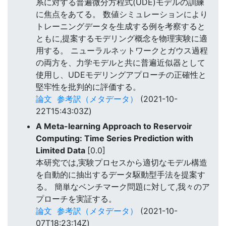
系に対する普遍微分方程式(UDE)モデルの訓練
に焦点をあてる。 数値シミュレーションにより
トレーニングデータを生成する例を考察すると
ともに,提案するモデリング概念を物理実験に適
用する。 ニューラルネットワークとガウス過程
の両方を、力学モデルと共に普遍近似器として
使用し、UDEモデリングアプローチの正確性と
堅牢性を批判的に評価する。
論文
参考訳（メタデータ）
(2021-10-
22T15:43:03Z)
A Meta-learning Approach to Reservoir
Computing: Time Series Prediction with
Limited Data
[0.0]
本研究では,実験プロセスから適切なモデル構造
を自動的に抽出するデータ駆動型手法を提案す
る。 簡単なベンチマーク問題に対して,我々のア
プローチを実証する。
論文
参考訳（メタデータ）
(2021-10-
07T18:23:14Z)