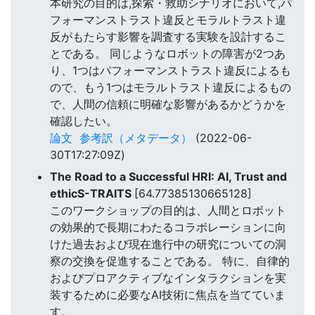
本研究の目的は,探索・救助シナリオにおいて,パ
フォーマンストラスト違反とモラルトラスト違
反がもたらす影響を調査する実験を設計するこ
とである。 同じようなロボットの障害が2つあ
り、1つはパフォーマンストラスト違反によるも
ので、もう1つはモラルトラスト違反によるもの
で、人間の信頼に明確な影響があるかどうかを
確認したい。
論文
参考訳（メタデータ）
(2022-06-
30T17:27:09Z)
The Road to a Successful HRI: AI, Trust and
ethicS-TRAITS
[64.77385130665128]
このワークショップの目的は、人間とロボット
の効果的で長期にわたるコラボレーションに向
けた過去および現在進行中の研究についての洞
察の交換を促進することである。 特に、自律的
およびプロアクティブなインタラクションを実
装するために必要なAI技術に焦点を当てていま
す。