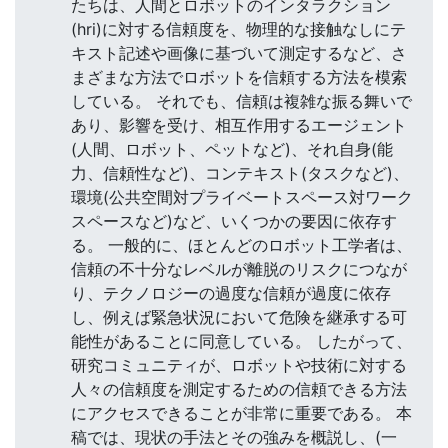
たちは、人間とロボットのインタラクション
(hri)に対する信頼度を、物理的な接触なしにテ
キスト記述や画像に基づいて測定するなど、さ
まざまな方法でロボットを信頼する方法を模索
している。 それでも、信頼は複雑な振る舞いで
あり、影響を受け、相互作用するエージェント
(人間、ロボット、ペットなど)、それ自身(能
力、信頼性など)、コンテキスト(タスクなど)、
環境(公共空間対プライベートスペース対ワーク
スペースなど)など、いくつかの要因に依存す
る。 一般的に、ほとんどのロボット工学者は、
信頼の不十分なレベルが離脱のリスクにつなが
り、テクノロジーの過度な信頼が過度に依存
し、例えば緊急状況において危険を継承する可
能性があることに同意している。 したがって、
研究コミュニティが、ロボットや技術に対する
人々の信頼度を測定するための信頼できる方法
にアクセスできることが非常に重要である。 本
稿では、現状の手法とその強みを概説し、(一