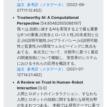
論文
参考訳（メタデータ）
(2022-06-
07T11:12:45Z)
Trustworthy AI: A Computational
Perspective
[54.80482955088197]
我々は,信頼に値するAIを実現する上で最も重要
な6つの要素,(i)安全とロバスト性,(ii)非差別と公
正,(iii)説明可能性,(iv)プライバシー,(v)説明可能
性と監査性,(vi)環境ウェルビーイングに焦点を
あてる。 各次元について、分類学に基づく最近
の関連技術について概観し、実世界のシステム
におけるそれらの応用を概説する。
論文
参考訳（メタデータ）
(2021-07-
12T14:21:46Z)
A Review on Trust in Human-Robot
Interaction
[0.0]
人間とロボットのインタラクション、すなわち
人間とロボットの信頼に関する新たな研究分野
が生まれつつある。 本稿では,研究テーマに基づ