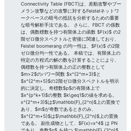
Connectivity Table (FBCT)は、差動攻撃やブー
メラン攻撃などの攻撃に対するFeistelネットワ
ークベースの暗号の抵抗を分析するための重要
な暗号解析手法である。 さらに、FBCT の係数
は、偶数標数を持つ有限体上の函数 $F(x)$ の2
階ゼロ微分スペクトルと密接に関連しており、
Feistel boomerang の均一性は、$F(x)$ の2階
ゼロ微分均一性である。 本稿では、有限体上の
特定の方程式の解の数を計算することにより、
偶標数を持つ有限体上の正の整数として
$m>2$のパワー関数 $x^{2^m+3}$と
$x^{2^m+5}$の2階ゼロ微分スペクトルを明示
的に決定し、奇標数$p$の有限体上で
$x^{p^k+1}$の整数 $k\geq1$の値を求める。
x^{2^m+3}$は$\mathbb{F}_{2^n}$上の置換で
あり、$m$が奇数であるときのみ、
$x^{2^m+5}$は$\mathbb{F}_{2^n}$上の置換
である。 副生成物として、$F(x)=x^4$ は PN
であり、奇数$n$ を持つ $\mathbb{F}_{3^n}$