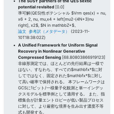
The SUSY partners of the QES sextic
potential revisited
[0.0]
準可解(QES)性ポテンシャル $Vrm qes(x) = nu,
x6 + 2, nu, mu,x4 + left[mu2-(4N+3)nu
right], x2$, $N in mathbbZ+$。
論文
参考訳（メタデータ）
(2023-11-
10T18:38:02Z)
A Unified Framework for Uniform Signal
Recovery in Nonlinear Generative
Compressed Sensing
[68.80803866919123]
非線形測定では、ほとんどの先行結果は一様で
はない、すなわち、すべての$mathbfx*$に対
してではなく、固定された$mathbfx*$に対し
て高い確率で保持される。 本フレームワークは
GCSに1ビット/一様量子化観測と単一インデッ
クスモデルを標準例として適用する。 また、指
標集合が計量エントロピーが低い製品プロセス
に対して、より厳密な境界を生み出す濃度不等
式も開発する。