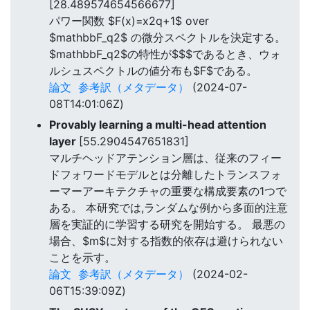
[28.489574654566677]
パワー関数 $F(x)=x2q+1$ over
$mathbbF_q2$ の微分スペクトルを決定する。
$mathbbF_q2$の特性が$$$であるとき、ウォ
ルシュスペクトルの値分布も$F$である。
論文
参考訳（メタデータ）
(2024-07-
08T14:01:06Z)
Provably learning a multi-head attention
layer
[55.2904547651831]
マルチヘッドアテンション層は、従来のフィー
ドフォワードモデルとは分離したトランスフォ
ーマーアーキテクチャの重要な構成要素の1つで
ある。 本研究では,ランダムな例から多面的注意
層を実証的に学習する研究を開始する。 最悪の
場合、$m$に対する指数的依存は避けられない
ことを示す。
論文
参考訳（メタデータ）
(2024-02-
06T15:39:09Z)