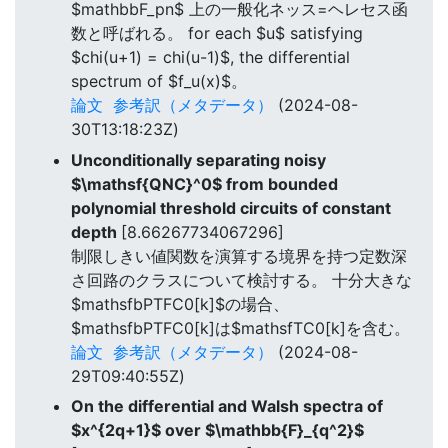
$mathbbF_pn$ 上の一般化ネッス=ヘレセス函
数と呼ばれる。 for each $u$ satisfying
$chi(u+1) = chi(u-1)$, the differential
spectrum of $f_u(x)$。
論文
参考訳（メタデータ）
(2024-08-
30T13:18:23Z)
Unconditionally separating noisy
$\mathsf{QNC}^0$ from bounded
polynomial threshold circuits of constant
depth
[8.66267734067296]
制限しきい値関数を演算する境界を持つ定数深
さ回路のクラスについて検討する。 十分大きな
$mathsfbPTFC0[k]$の場合、
$mathsfbPTFC0[k]は$mathsfTC0[k]を含む。
論文
参考訳（メタデータ）
(2024-08-
29T09:40:55Z)
On the differential and Walsh spectra of
$x^{2q+1}$ over $\mathbb{F}_{q^2}$