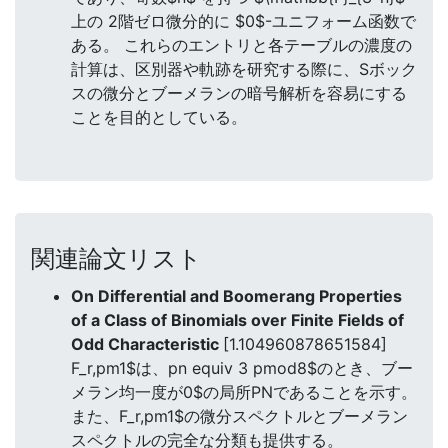
上の 2階ゼロ微分的に $0$-ユニフォーム函数で
ある。 これらのエントリと各テーブルの濃度の
計算は、区別器や軌跡を研究する際に、Sボック
スの微分とブーメランの暗号解析を容易にする
ことを目的としている。
関連論文リスト
On Differential and Boomerang Properties
of a Class of Binomials over Finite Fields of
Odd Characteristic
[1.104960878651584]
F_r,pm1$は、pn equiv 3 pmod8$のとき、ブー
メラン均一度が0$の局所PNであることを示す。
また、F_r,pm1$の微分スペクトルとブーメラン
スペクトルの完全な分類も提供する。