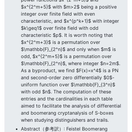
$x^{2^m+5}$ with $m>2$ being a positive
integer over finite field with even
characteristic, and $x^{p^k+1}$ with integer
$k\geq1$ over finite field with odd
characteristic $p$. It is worth noting that
$x^{2^m+3}$ is a permutation over
$\mathbb{F}_{2^n}$ and only when $m$ is
odd, $x^{2^m+5}$ is a permutation over
$\mathbb{F}_{2^n}$, where integer $n=2m$.
As a byproduct, we find $F(x)=x^4$ is a PN
and second-order zero differentially $0$-
uniform function over $\mathbb{F}_{3^n}$
with odd $n$. The computation of these
entries and the cardinalities in each table
aimed to facilitate the analysis of differential
and boomerang cryptanalysis of S-boxes
when studying distinguishers and trails.
Abstract（参考訳）: Feistel Boomerang