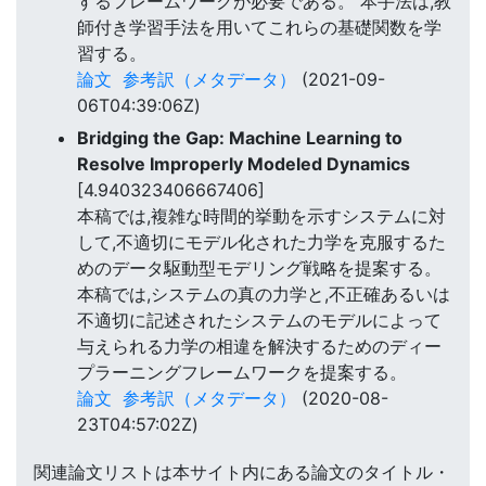
するフレームワークが必要である。 本手法は,教
師付き学習手法を用いてこれらの基礎関数を学
習する。
論文
参考訳（メタデータ）
(2021-09-
06T04:39:06Z)
Bridging the Gap: Machine Learning to
Resolve Improperly Modeled Dynamics
[4.940323406667406]
本稿では,複雑な時間的挙動を示すシステムに対
して,不適切にモデル化された力学を克服するた
めのデータ駆動型モデリング戦略を提案する。
本稿では,システムの真の力学と,不正確あるいは
不適切に記述されたシステムのモデルによって
与えられる力学の相違を解決するためのディー
プラーニングフレームワークを提案する。
論文
参考訳（メタデータ）
(2020-08-
23T04:57:02Z)
関連論文リストは本サイト内にある論文のタイトル・