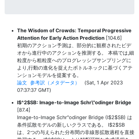
The Wisdom of Crowds: Temporal Progressive
Attention for Early Action Prediction
[104.6]
初期のアクション予測は、部分的に観察されたビデ
オから進行中のアクションを推測する。 本稿では,細
粒度から粗粒度へのプログレッシブサンプリングに
より,行動の進化を捉えたボトルネックに基づくアテ
ンションモデルを提案する。
論文
参考訳（メタデータ）
(Sat, 1 Apr 2023
07:37:37 GMT)
I$^2$SB: Image-to-Image Schr\"odinger Bridge
[87.4]
Image-to-Image Schr"odinger Bridge (I$2$SB) は
条件拡散モデルの新しいクラスである。 I$2$SB
は、2つの与えられた分布間の非線形拡散過程を直接