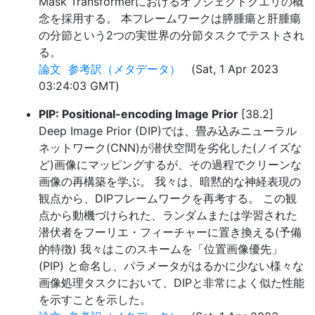
Mask Transformerにおけるオブジェクトクエリの概
念を採用する。 本フレームワークは膵腫瘍と肝腫瘍
の分節という2つの実世界の分節タスクでテストされ
る。
論文
参考訳（メタデータ）
(Sat, 1 Apr 2023
03:24:03 GMT)
PIP: Positional-encoding Image Prior
[38.2]
Deep Image Prior (DIP)では、畳み込みニューラル
ネットワーク(CNN)が潜伏空間を劣化した(ノイズな
ど)画像にマッピングするが、その過程でクリーンな
画像の再構築を学ぶ。 我々は、暗黙的な神経表現の
観点から、DIPフレームワークを再考する。 この観
点から動機づけられた、ランダムまたは学習された
潜伏者をフーリエ・フィーチャーに置き換える(予備
的特徴) 我々はこのスキームを「位置画像優先」
(PIP) と命名し、パラメータがはるかに少ない様々な
画像処理タスクにおいて、DIPと非常によく似た性能
を示すことを示した。