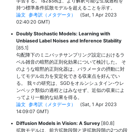
学習する。 I$2$SBは、より解釈可能な生成過程を
持つ標準条件拡散モデルを超えることを示す。
論文
参考訳（メタデータ）
(Sat, 1 Apr 2023
02:40:20 GMT)
Doubly Stochastic Models: Learning with
Unbiased Label Noises and Inference Stability
[85.1]
勾配降下のミニバッチサンプリング設定におけるラ
ベル雑音の暗黙的正則化効果について検討した。 そ
のような暗黙的正則化器は、パラメータの摂動に対
してモデル出力を安定化できる収束点を好んでい
る。 我々の研究は、SGDをオルンシュタイン-ウレ
ンベック類似の過程とはみなせず、近似の収束によ
ってより一般的な結果を得る。
論文
参考訳（メタデータ）
(Sat, 1 Apr 2023
14:09:07 GMT)
Diffusion Models in Vision: A Survey
[80.8]
拡散モデルは、前方拡散段階と逆拡散段階の2つの段