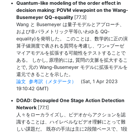
Quantum-like modeling of the order effect in
decision making: POVM viewpoint on the Wang-
Busemeyer QQ-equality
[77.3]
Wang と Busemeyer は量子モデルとアプローチ、
および非パラメトリック平等(いわゆる QQ-
equality)を発明した。 このことは、数学的に正の演
算子値測度で表される質問を考慮し、ワン=ブーゼ
マイアモデルを拡張する可能性をテストすることで
ある。 しかし, 原理的には, 質問の文脈を拡大するこ
とで, 元の Wang-Busemeyer モデルに拡張モデルを
還元できることを示した。
論文
参考訳（メタデータ）
(Sat, 1 Apr 2023
19:10:42 GMT)
DOAD: Decoupled One Stage Action Detection
Network
[77.1]
人々をローカライズし、ビデオからアクションを認
識することは、ハイレベルなビデオ理解にとって難
しい課題だ。 既存の手法は主に2段階ベースで、1段