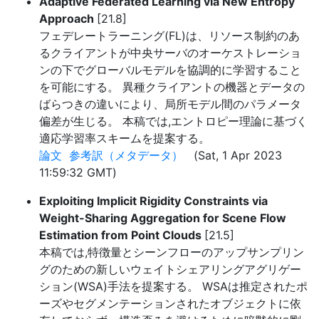
Adaptive Federated Learning via New Entropy
Approach
[21.8]
フェデレートラーニング(FL)は、リソース制約のあ
るクライアントが中央サーバのオーケストレーショ
ンの下でグローバルモデルを協調的に学習すること
を可能にする。 異種クライアントの機器とデータの
ばらつきの違いにより、局所モデル間のパラメータ
偏差が生じる。 本稿では,エントロピー理論に基づく
適応学習率スキームを提案する。
論文
参考訳（メタデータ）
(Sat, 1 Apr 2023
11:59:32 GMT)
Exploiting Implicit Rigidity Constraints via
Weight-Sharing Aggregation for Scene Flow
Estimation from Point Clouds
[21.5]
本稿では,特徴量とシーンフローのアップサンプリン
グのための新しいウェイトシェアリングアグリゲー
ション(WSA)手法を提案する。 WSAは推定されたポ
ーズやセグメンテーションされたオブジェクトに依