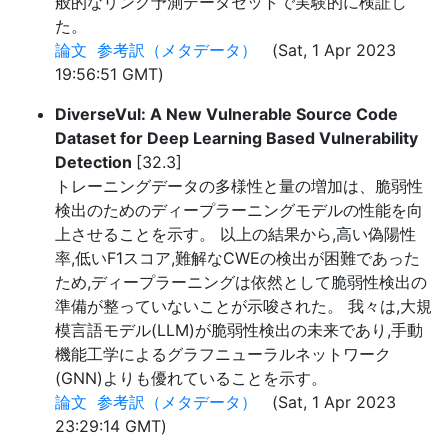
般的なリンク予測データセットで実験的に検証し
た。
論文
参考訳（メタデータ）
(Sat, 1 Apr 2023
19:56:51 GMT)
DiverseVul: A New Vulnerable Source Code
Dataset for Deep Learning Based Vulnerability
Detection
[32.3]
トレーニングデータの多様性と量の増加は、脆弱性
検出のためのディープラーニングモデルの性能を向
上させることを示す。 以上の結果から,高い偽陽性
率,低いF1スコア,難解なCWEの検出が困難であった
ため,ディープラーニングは依然として脆弱性検出の
準備が整っていないことが示唆された。 我々は,大規
模言語モデル(LLM)が脆弱性検出の未来であり,手動
機能工学によるグラフニューラルネットワーク
(GNN)よりも優れていることを示す。
論文
参考訳（メタデータ）
(Sat, 1 Apr 2023
23:29:14 GMT)