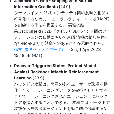
JacobiNeRF: NeRF Shaping with Mutual
Information Gradients
[24.0]
シーンポイント,領域,エンティティ間の意味的相関を
符号化するために,ニューラルラディアンス場(NeRF)
を訓練する手法を提案する。 実験の結
果,JacobiNeRFは2Dピクセルと3Dポイント間のア
ノテーションの伝播において,相互情報の整形を伴わ
ないNeRFよりも効率的であることが示唆された。
論文
参考訳（メタデータ）
(Sat, 1 Apr 2023
15:48:59 GMT)
Recover Triggered States: Protect Model
Against Backdoor Attack in Reinforcement
Learning
[23.9]
バックドア攻撃は、悪意のあるユーザーが環境を操
作したり、トレーニングデータを破損させたりする
ことで、トレーニングされたエージェントにバック
ドアを挿入することができる。 本稿では,バックドア
攻撃から被害者エージェントを効果的に保護する新