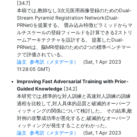
[34.7]
本稿では,教師なし3次元医用画像登録のためのDual-
Stream Pyramid Registration Network(Dual-
PRNet)を提案する。 畳み込み特徴ピラミッドからマ
ルチスケールの登録フィールドを計算できる2ストリ
ームアーキテクチャを設計する。 提案したDual-
PRNetは、脳MRI登録のための2つの標準ベンチマー
クで評価されている。
論文
参考訳（メタデータ）
(Sat, 1 Apr 2023
11:28:05 GMT)
Improving Fast Adversarial Training with Prior-
Guided Knowledge
[34.2]
本研究では,標準的な対人訓練と高速対人訓練の訓練
過程を比較して,対人具体的品質と破滅的オーバーフ
ィッティングの関係について検討した。 その結果,敵
対例の攻撃成功率が悪化すると,破滅的なオーバーフ
ィッティングが発生することがわかった。
論文
参考訳（メタデータ）
(Sat, 1 Apr 2023