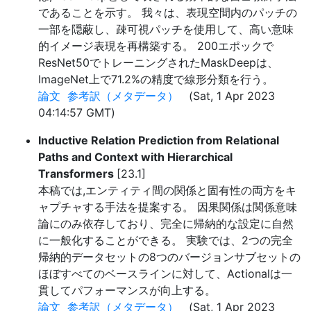
であることを示す。 我々は、表現空間内のパッチの
一部を隠蔽し、疎可視パッチを使用して、高い意味
的イメージ表現を再構築する。 200エポックで
ResNet50でトレーニングされたMaskDeepは、
ImageNet上で71.2%の精度で線形分類を行う。
論文
参考訳（メタデータ）
(Sat, 1 Apr 2023
04:14:57 GMT)
Inductive Relation Prediction from Relational
Paths and Context with Hierarchical
Transformers
[23.1]
本稿では,エンティティ間の関係と固有性の両方をキ
ャプチャする手法を提案する。 因果関係は関係意味
論にのみ依存しており、完全に帰納的な設定に自然
に一般化することができる。 実験では、2つの完全
帰納的データセットの8つのバージョンサブセットの
ほぼすべてのベースラインに対して、Actionalは一
貫してパフォーマンスが向上する。
論文
参考訳（メタデータ）
(Sat, 1 Apr 2023