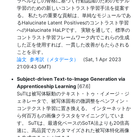
ラベルなしの骨格に基づく行動認識のためのモデル
学習のための新しいコントラスト学習手法を提案す
る。 私たちの重要な貢献は、単純なモジュールであ
るHalucinate Latent Positivesのコントラスト学習
へのHalucinate HaLPです。 実験を通して、標準の
コントラスト学習フレームワーク内でこれらの生成
した正を使用すれば、一貫した改善がもたらされる
ことを示す。
論文
参考訳（メタデータ）
(Sat, 1 Apr 2023
21:09:43 GMT)
Subject-driven Text-to-Image Generation via
Apprenticeship Learning
[67.6]
SuTIは被写体駆動のテキスト・トゥ・イメージ・ジ
ェネレータで、被写体固有の微調整をペンフィン・
コンテクスト学習に置き換える。 インターネットか
ら何百万もの画像クラスタをマイニングしていま
す。 SuTIは、最適化ベースのSoTA法よりも20倍高
速に、高品質でカスタマイズされた被写体特化画像