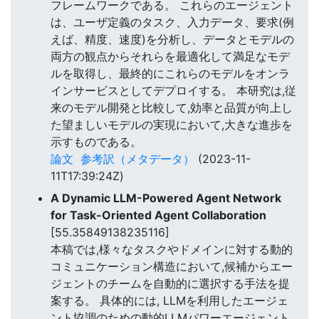
フレームワークである。 これらのエージェント
は、ユーザ定義のタスク、入力データ、要求(例
えば、精度、速度)を分析し、データとモデルの
両方の観点からそれらを最適化して満足なモデ
ルを取得し、最終的にこれらのモデルをオンラ
インサービスとしてデプロイする。 本研究は,従
来のモデル開発と比較して,効率と品質が向上し
た望ましいモデルの実現において,大きな進歩を
示すものである。
論文
参考訳（メタデータ）
(2023-11-
11T17:39:24Z)
A Dynamic LLM-Powered Agent Network
for Task-Oriented Agent Collaboration
[55.35849138235116]
本稿では,様々なタスクやドメインに対する動的
コミュニケーション構造において,候補からエー
ジェントのチームを自動的に選択する手法を提
案する。 具体的には, LLMを利用したエージェ
ント協調のための動的LLMパワーエージェント