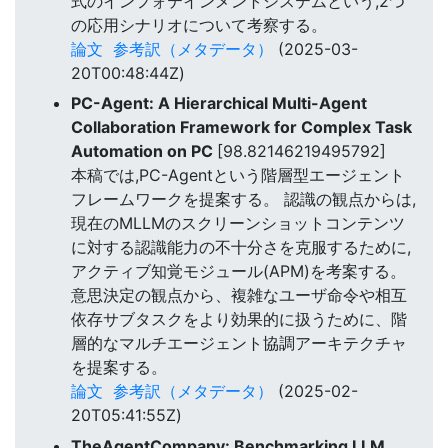
式のインフォテインメントシステムという,2つ
の応用シナリオについて考察する。
論文
参考訳（メタデータ）
(2025-03-
20T00:48:44Z)
PC-Agent: A Hierarchical Multi-Agent
Collaboration Framework for Complex Task
Automation on PC
[98.82146219495792]
本稿では,PC-Agentという階層型エージェント
フレームワークを提案する。 認識の観点からは,
現在のMLLMのスクリーンショットコンテンツ
に対する認識能力の不十分さを克服するために,
アクティブ知覚モジュール(APM)を考案する。
意思決定の観点から、複雑なユーザ命令や相互
依存サブタスクをより効果的に扱うために、階
層的なマルチエージェント協調アーキテクチャ
を提案する。
論文
参考訳（メタデータ）
(2025-02-
20T05:41:55Z)
TheAgentCompany: Benchmarking LLM