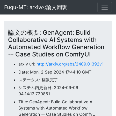
Fugu-MT: arxivの論文翻訳
論文の概要: GenAgent: Build
Collaborative AI Systems with
Automated Workflow Generation
-- Case Studies on ComfyUI
arxiv url:
http://arxiv.org/abs/2409.01392v1
Date: Mon, 2 Sep 2024 17:44:10 GMT
ステータス: 翻訳完了
システム内更新日: 2024-09-06
04:14:12.720851
Title: GenAgent: Build Collaborative AI
Systems with Automated Workflow
Generation -- Case Studies on ComfyUI