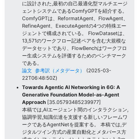
に設計された,最初の自己最適化型マルチエージ
ェントシステムであるComfyGPTを紹介する。
ComfyGPTは、ReformatAgent、FlowAgent、
RefineAgent、ExecuteAgentの4つの特殊エー
ジェントで構成されている。 FlowDatasetは、
13,571のワークフロー記述ペアを含む大規模な
データセットであり、FlowBenchはワークフロ
ー生成システムを評価するためのベンチマーク
である。
論文
参考訳（メタデータ）
(2025-03-
22T06:48:50Z)
Towards Agentic AI Networking in 6G: A
Generative Foundation Model-as-Agent
Approach
[35.05793485239977]
本稿では,AIエージェント間のインタラクション,
協調学習,知識伝達を支援する新しいフレームワ
ークであるAgentNetを提案する。 本稿では,デ
ジタルツイン方式の産業自動化とメタバース方