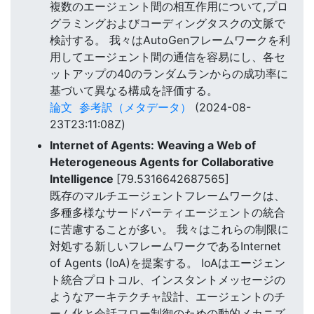
複数のエージェント間の相互作用について,プロ
グラミングおよびコーディングタスクの文脈で
検討する。 我々はAutoGenフレームワークを利
用してエージェント間の通信を容易にし、各セ
ットアップの40のランダムランからの成功率に
基づいて異なる構成を評価する。
論文
参考訳（メタデータ）
(2024-08-
23T23:11:08Z)
Internet of Agents: Weaving a Web of
Heterogeneous Agents for Collaborative
Intelligence
[79.5316642687565]
既存のマルチエージェントフレームワークは、
多種多様なサードパーティエージェントの統合
に苦慮することが多い。 我々はこれらの制限に
対処する新しいフレームワークであるInternet
of Agents (IoA)を提案する。 IoAはエージェン
ト統合プロトコル、インスタントメッセージの
ようなアーキテクチャ設計、エージェントのチ
ーム化と会話フロー制御のための動的メカニズ