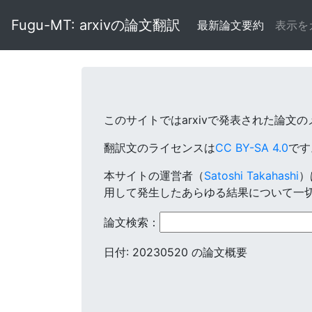
Fugu-MT: arxivの論文翻訳
最新論文要約
表示を
このサイトではarxivで発表された論文
翻訳文のライセンスは
CC BY-SA 4.0
で
本サイトの運営者（
Satoshi Takahashi
）
用して発生したあらゆる結果について一
論文検索：
日付: 20230520 の論文概要