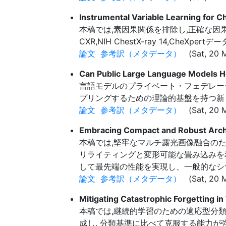
Instrumental Variable Learning for Ch
本稿では,素因果関係を排除し,正確な因果
CXR,NIH ChestX-ray 14,CheX
論文
参考訳（メタデータ）
(Sat, 20 M
Can Public Large Language Models H
言語モデルのプライベート・フェデレーシ
プリングするための理論的基盤を持つ新
論文
参考訳（メタデータ）
(Sat, 20 M
Embracing Compact and Robust Archi
本稿では,堅牢なマルチ露光画像融合の
リライティングと変形可能な畳み込みを
して最先端の性能を実現し、一般的なシナリ
論文
参考訳（メタデータ）
(Sat, 20 M
Mitigating Catastrophic Forgetting in
本稿では,継続的学習のための適応型分類
成し, 分類基準に比べて克服する能力が