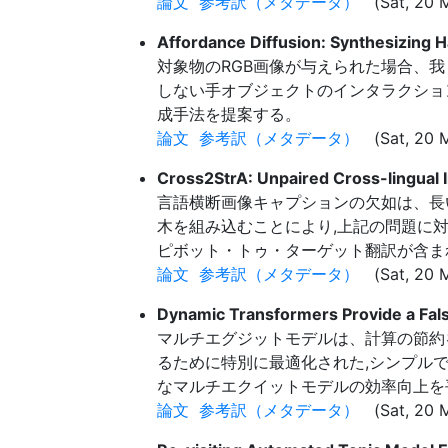
論文
参考訳（メタデータ）
(Sat, 20 M
Affordance Diffusion: Synthesizing 
対象物のRGB画像が与えられた場合、
しない手オブジェクトのインタラクションレ
成手法を提案する。
論文
参考訳（メタデータ）
(Sat, 20 M
Cross2StrA: Unpaired Cross-lingual 
言語横断画像キャプションの欠如は、長い間
木を組み込むことにより,上記の問題に
ピボット・トゥ・ターゲット翻訳が含ま
論文
参考訳（メタデータ）
(Sat, 20 M
Dynamic Transformers Provide a Fals
マルチエグジットモデルは、計算の節約
るために特別に最適化された,シンプルで
なマルチエクイットモデルの効率向上を
論文
参考訳（メタデータ）
(Sat, 20 M