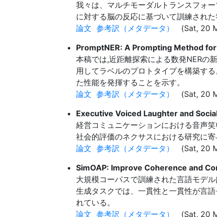
我々は、マルチモーダルトランスフォーマ
に対する脳の反応に基づいて訓練された
論文
参考訳（メタデータ）
(Sat, 20 M
PromptNER: A Prompting Method for 
本稿では,近距離探索による数発NERの
用してラベルのプロトタイプを構築する。 
た性能を発揮することを示す。
論文
参考訳（メタデータ）
(Sat, 20 M
Executive Voiced Laughter and Socia
経営コミュニケーションにおける音声笑
社会的評価のネクサスにおける研究に寄
論文
参考訳（メタデータ）
(Sat, 20 
SimOAP: Improve Coherence and Cons
大規模コーパスで訓練された言語モデル
生成タスクでは、一貫性と一貫性が言語モ
れている。
論文
参考訳（メタデータ）
(Sat, 20 M