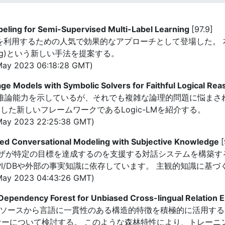
eling for Semi-Supervised Multi-Label Learning
[97.9]
なしデータを利用するための人気で効果的なアプローチとして登場した
abeling)という新しい手法を提案する。
ay 2023 06:18:28 GMT)
e Models with Symbolic Solvers for Faithful Logical Re
な推論能力を示しているが、それでも複雑な論理的問題に悩まさ
した新しいフレームワークであるLogic-LMを紹介する。
May 2023 22:25:38 GMT)
ted Conversational Modeling with Subjective Knowledge
[
ーザが特定の目標を達成するのを支援する対話システムを構築す
/DBや外部の事実知識に依存しています。 主観的知識に基づくT
May 2023 04:43:26 GMT)
ependency Forest for Unbiased Cross-lingual Relation E
D)リソースから言語に一貫性のある構造的特徴を積極的に活用す
ァーについて検討する。 このような森林特性により、トレーニ