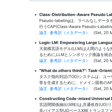
Class-Distribution-Aware Pseudo Lab
Pseudo-labelingは、ラベル
行うCAP(Class-Aware Pseudo-L
論文
参考訳（メタデータ）
(Sat, 20 M
Logic-LM: Empowering Large Languag
大規模言語モデル(LLM)は人間のよう
るために,LLMとシンボリック推論を統合
論文
参考訳（メタデータ）
(Sat, 20 
"What do others think?": Task-Orien
タスク指向対話(TOD)システムは、ユ
答を生成するために、ドメイン固有のAPI
論文
参考訳（メタデータ）
(Sat, 20 
Constructing Code-mixed Universal D
言語間関係抽出(XRE)は,共通依存(U
非バイアス型UDベースXREトランスフ