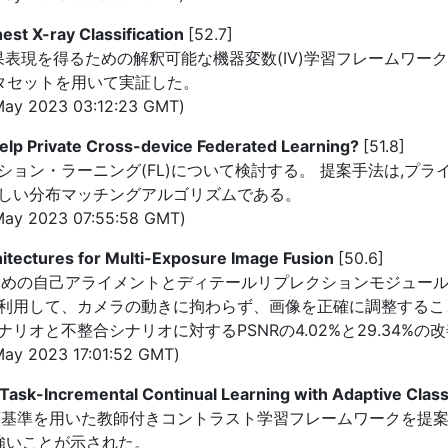
est X-ray Classification
[52.7]
表現を得るための解釈可能な機器変数(IV)学習フレームワークを
pertデータセットを用いて実証した。
ay 2023 03:12:23 GMT)
elp Private Cross-device Federated Learning?
[51.8]
ョン・ラーニング(FL)について検討する。 提案手法は,プ
しい分布マッチングアルゴリズムである。
ay 2023 07:55:58 GMT)
tectures for Multi-Exposure Image Fusion
[50.6]
ための自己アライメントとディテールリプレクションモジュール
利用して、カメラの動きに拘わらず、画像を正確に調整するこ
オと不整合シナリオに対するPSNRの4.02%と29.34%の
ay 2023 17:01:52 GMT)
 Task-Incremental Continual Learning with Adaptive Classi
基準を用いた教師付きコントラスト学習フレームワークを提案す
強いことが示された。