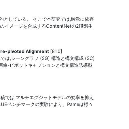
的としている。 そこで本研究では,触覚に依存
イメージを合成するContentNetの2段階生
ure-pivoted Alignment
[81.0]
ーングラフ (SG) 構造と構文構成 (SC)
画像-ピボットキャプションと構文構造誘導型
稿では,マルチエグジットモデルの効率を抑え
UEベンチマークの実験により、Pameは様々