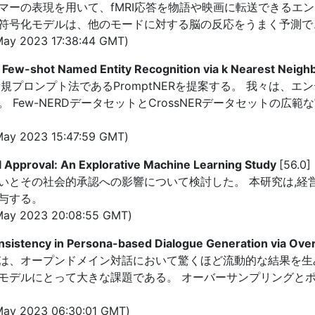
ーの表現を用いて、fMRI応答を物語や映画に転送できるエン
符号化モデルは、他のモードに対する脳の反応をうまく予測で
ay 2023 17:38:44 GMT)
Few-shot Named Entity Recognition via k Nearest Neigh
新規プロンプト法であるPromptNERを提案する。 我々は、
Few-NERDデータセットとCrossNERデータセットの広
ay 2023 15:47:59 GMT)
l Approval: An Explorative Machine Learning Study
[56.0]
いとその社会的承認への影響について検討した。 本研究は,経営
与する。
May 2023 20:08:55 GMT)
istency in Persona-based Dialogue Generation via Over
は、オープンドメイン対話において驚くほど流動的な結果を生
デルにとって大きな課題である。 オーバーサンプリングとポス
ay 2023 06:30:01 GMT)