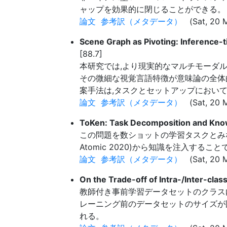
ャップを効果的に閉じることができる。
論文
参考訳（メタデータ）
(Sat, 20 M
Scene Graph as Pivoting: Inference-
[88.7]
本研究では,より現実的なマルチモーダル機
その微細な視覚言語特徴が意味論の全体的理
案手法は,タスクとセットアップにおいて
論文
参考訳（メタデータ）
(Sat, 20 M
ToKen: Task Decomposition and Know
この問題を数ショットの学習タスクとみ
Atomic 2020)から知識を注入する
論文
参考訳（メタデータ）
(Sat, 20 M
On the Trade-off of Intra-/Inter-clas
教師付き事前学習データセットのクラス内
レーニング前のデータセットのサイズが
れる。