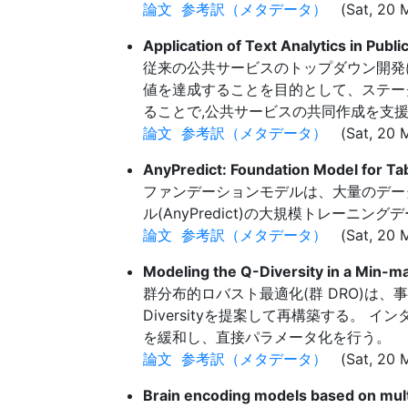
論文
参考訳（メタデータ）
(Sat, 20 M
Application of Text Analytics in Pub
従来の公共サービスのトップダウン開発
値を達成することを目的として、ステーク
ることで,公共サービスの共同作成を支
論文
参考訳（メタデータ）
(Sat, 20 M
AnyPredict: Foundation Model for Ta
ファンデーションモデルは、大量のデー
ル(AnyPredict)の大規模トレーニ
論文
参考訳（メタデータ）
(Sat, 20 M
Modeling the Q-Diversity in a Min-m
群分布的ロバスト最適化(群 DRO)は
Diversityを提案して再構築する。 
を緩和し、直接パラメータ化を行う。
論文
参考訳（メタデータ）
(Sat, 20 M
Brain encoding models based on mult