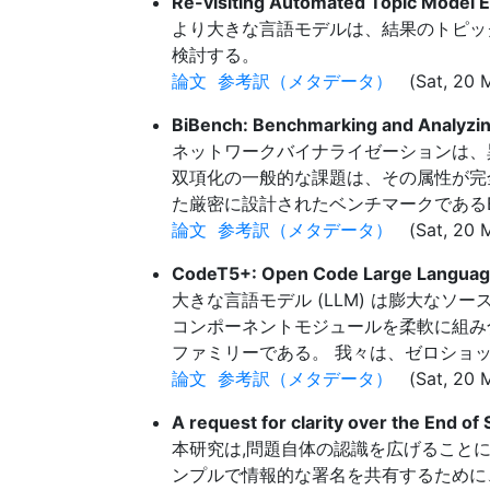
Re-visiting Automated Topic Model 
より大きな言語モデルは、結果のトピッ
検討する。
論文
参考訳（メタデータ）
(Sat, 20 
BiBench: Benchmarking and Analyzin
ネットワークバイナライゼーションは、
双項化の一般的な課題は、その属性が完
た厳密に設計されたベンチマークであるBi
論文
参考訳（メタデータ）
(Sat, 20 M
CodeT5+: Open Code Large Language
大きな言語モデル (LLM) は膨大なソ
コンポーネントモジュールを柔軟に組み
ファミリーである。 我々は、ゼロショッ
論文
参考訳（メタデータ）
(Sat, 20 M
A request for clarity over the End of
本研究は,問題自体の認識を広げることに
ンプルで情報的な署名を共有するために